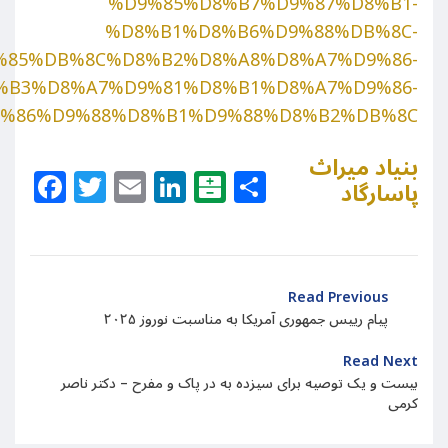
%D9%85%D8%B7%D9%87%D8%B1-
%D8%B1%D8%B6%D9%88%DB%8C-
%85%DB%8C%D8%B2%D8%A8%D8%A7%D9%86-
%B3%D8%A7%D9%81%D8%B1%D8%A7%D9%86-
%86%D9%88%D8%B1%D9%88%D8%B2%DB%8C
بنیاد میراث
Facebook
Twitter
Email
LinkedIn
Balatarin
Share
پاسارگاد
Read Previous
پیام رییس جمهوری آمریکا به مناسبت نوروز ۲۰۲۵
Read Next
بیست و یک توصیه برای سیزده به در پاک و مفرح – دکتر ناصر
کرمی