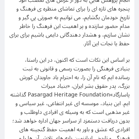
انجام پژوهش هایي به دور از غرض های تعصب آلود
پنجره های تازه ای را برای تماشای منظره ی فرهنگ و
تاريخ خودمان بگشايم، می توانيم به صورتی پي گير و
مدام حضور سازنده و پر اهميت اين فرهنگ را خاطر
نشان سازيم، و هشدار دهندگانی دايمی باشيم برای برای
حفظ يا نجات اين آثار.
بر اساس اين نکات است که اکنون، در اين راستا،
بنيادی فرهنگی را بصورت رسمی و قانونی به ثبت
رسانده ايم که نام آن را، به احترام ياد جاويدان کورش
بزرگ، پدر حقوق بشر ایران، «بنياد ميراث
پاسارگاد»Pasargad Heritage Foundation گذاشته
ايم. اين بنياد، موسسه ای غير انتفاعی، غير سياسی و
غير مذهبی است که به وسيله ی افرادی داوطلب و
بدون دريافت دستمزد از سراسر جهان اداره خواهد شد؛
افرادی که عشق و باور به اهميت حفظ گنجينه های
فرهنگی و تاريخی ايرانزمين پايه های تلاش آن ها را می