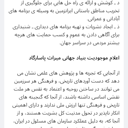
د ـ کوشش و ارائه ی راه حل هايي برای جلوگيری از
تخريب مناطق باستانی ايرانزمين به وسيله ی برنامه های
آبادانی و عمرانی.
ذ ـ ايجاد نشريات و تهيه برنامه های ديداری ـ شنيداری
برای آگاهی دادن به عموم و کسب حمايت های هرچه
بيشتر مردمی در سراسر جهان.
اعلام موجوديت بنياد جهانی ميراث پاسارگاد
از آنجايي که تجربه ها و پژوهش های علمی نشان می
دهد که دست آوردهای تاريخی، و فرهنگی هر سرزمين
می توانند در ساختن روحيه و اعتماد به نقس هر ملت
نقشی اساسی داشته باشند، از آنجا که گنجينه های
تاريخی و فرهنگی تنها ارزش ملی ندارند و دارای اهميتی
انکار ناپذير در تحول مدنيت کل بشريت هستند، و از
آنجا که، به دليل عملکرد سازمان های مسئول در ايران،