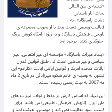
«کميته ی بين المللی
نجات آثار باستانی
دشت پاسارگاد»، به
فعاليت وسيعی دست زدند تا از تخريب مجموعه ی
تاریخی ـ فرهنگی پاسارگاد و به ويژه آرامگاه کورش بزرگ
جلوگیری کنند، بوجود آمد.
«بنياد ميراث پاسارگاد» مؤسسه ای غير انتفاعی، غير
سياسی و غير مذهبی است که، طبق قوانين فدرال
ايالات متحده آمريکا و قوانين ايالتی ايالت «کلرادو» اين
کشور، به وسيله ی خانم شکوه ميرزادگی در تاريخ 2 ماه
مه 2007 به ثبت رسمی رسيده است.
اين بنياد که اساس کارش بر حفظ و نجات میراث های
ملی ایران (تاریخی، فرهنگی، طبیعی) می باشد، برای
کسب سود فعاليت نمی کند و موسس، هيئت امنا و