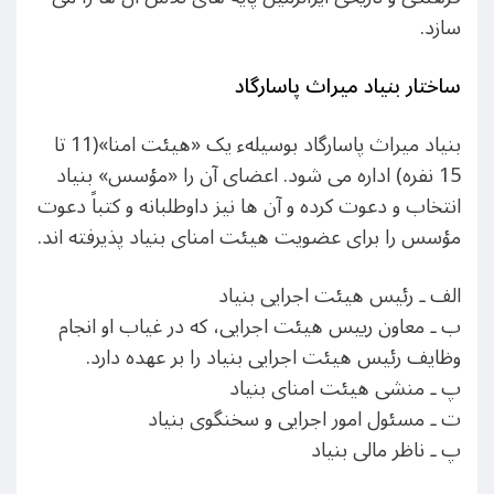
سازد.
ساختار بنياد ميراث پاسارگاد
بنياد ميراث پاسارگاد بوسيلهء يک «هيئت امنا»(11 تا
15 نفره) اداره می شود. اعضای آن را «مؤسس» بنياد
انتخاب و دعوت کرده و آن ها نيز داوطلبانه و کتباً دعوت
مؤسس را برای عضويت هيئت امنای بنياد پذيرفته اند.
الف ـ رئيس هيئت اجرایی بنياد
ب ـ معاون رييس هيئت اجرایی، که در غياب او انجام
وظايف رئيس هيئت اجرایی بنياد را بر عهده دارد.
پ ـ منشی هيئت امنای بنياد
ت ـ مسئول امور اجرایی و سخنگوی بنياد
پ ـ ناظر مالی بنياد