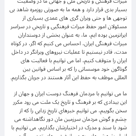
ميراث فرهنگی و تاريخی ملی و جهانی ما در وضعيت
بسيار بدی قرار دارد و همه ما به صورتی روزمره شاهد بی
توجهی ها و حتی ويران گری های عمدی بسياری از
مسئولان امور حفظ ميراث فرهنگیی و تاريخي در سراسر
ايرانزمين بوده ايم، ما، به عنوان بخشی از دوستداران
ميراث فرهنگی ايران، احساس می کنيم که اگر، در کوتاه
مدت، قادر نيستيم تا عمليات نيروهای ويرانگر در داخل
ايران را متوقف کنيم، اما می توانيم با فعاليت های
گوناگون خود موسساتی را که بر اساس قوانين بين
المللی موظف به حفظ اين آثار هستند در جريان بگذاريم.
ما می توانيم با مردمان فرهنگ دوست ایران و جهان از
اين بيدادی که بر فرهنگ و تاريخ يک ملت می رود مکرر
سخن بگوييم، می توانيم خبرهاي تاريخ زدايي را که از
چشم و گوش مردمان سرزمين مان دور نگاهداشته می
شود با سند و مدرک در اختيارشان بگذاريم، می توانيم با