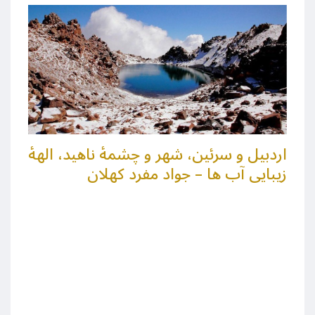
اردبیل و سرئین، شهر و چشمهٔ ناهید، الههٔ
زیبایی آب ها – جواد مفرد کهلان