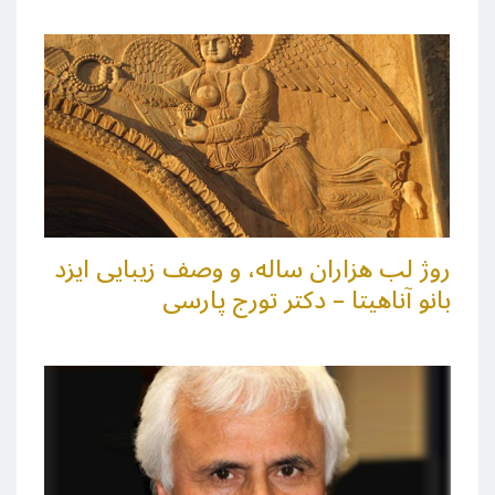
روژ لب هزاران ساله، و وصف زیبایی ایزد
بانو آناهیتا – دکتر تورج پارسی