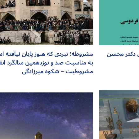
بیری دکتر محسن
مشروطه؛ نبردی که هنوز پایان نیافته 
به مناسبت صد و نوزدهمین سالگرد انق
مشروطیت – شکوه میرزادگی