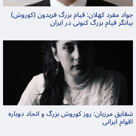
جواد مفرد کهلان: قیام بزرگ فریدون (کوروش)
بیانگر قیام بزرگ کنونی در ایران
شقایق مرزبان: روز کوروش بزرگ و اتحاد دوباره
اقوام ایرانی