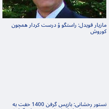
مازیار قویدل: راستگو وُ درست کردار همچون
کوروش
نستور رخشانی: بازپس گرفن 1400 خفت به