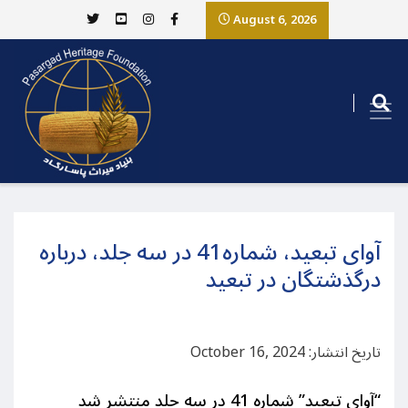
August 6, 2026
آوای تبعید، شماره41 در سه جلد، درباره
درگذشتگان در تبعید
تاریخ انتشار: October 16, 2024
“آوای تبعید” شماره 41 در سه جلد منتشر شد