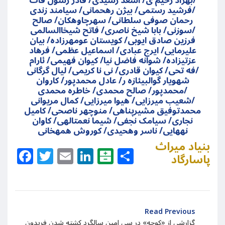
بهزاد رحیم ی/ اسعد رشیدی/ قادر رسول فات/
فرشید رستمی/ بیژن رهحمانی/ سیامند زندی/
رحمان صوفی سلطانی/ سهرچاوهکان/ صالح
سوزنی/ بابا شیخ ناصری/ فاتح شیخاالسالمی/
فرزین صادق ایوبی/ کویستان عومهرزاده/ بیان
علیرمایی/ ایرج عبادی/ اسماعیل عظمی/ فرهاد
عزتیزاده/ شوانه فاضل نیا/ کیوان فهیمی/ ئارام
فه تحی/ کیوان قادری/ نی نا کریمی/ لیال گرگانی/
شهویار گوالبیئازه ر/ عادل محمدپور/ کاروان
محمدپور/ صالح محمدی/ خاطره محمدی/
شعیب میرزایی/ هیوا میرزایی/ کمال مریوانی/
محمدتوفیق مشیرپناهی/ منوچهر ناصحی/ کامیل
نجاری/ سیامک نجفی/ شیما نعمتالهی/ کاوان
نههایی/ ناسر وهحیدی/ کوروش همهخانی
بنیاد میراث
Facebook
Twitter
Email
LinkedIn
Balatarin
Share
پاسارگاد
Read Previous
گزارشی از «کوچه» در سی امین سالگرد کشته شدن فریدون