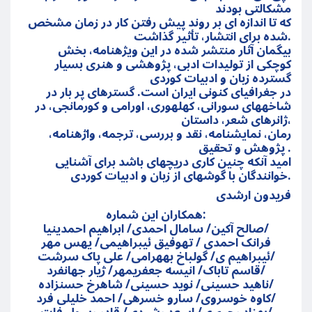
مشکالتی بودند
که تا اندازه ای بر روند پیش رفتن کار در زمان مشخص
شده برای انتشار، تأثیر گذاشت.
بیگمان آثار منتشر شده در این ویژهنامه، بخش
کوچکی از تولیدات ادبی، پژوهشی و هنری بسیار
گسترده زبان و ادبیات کوردی
در جغرافیای کنونی ایران است. گسترهای پر بار در
شاخههای سورانی، کهلهوری، اورامی و کورمانجی، در
ژانرهای شعر، داستان،
رمان، نمایشنامه، نقد و بررسی، ترجمه، واژهنامه،
پژوهش و تحقیق .
امید آنکه چنین کاری دریچهای باشد برای آشنایی
خوانندگان با گوشهای از زبان و ادبیات کوردی.
فریدون ارشدی
همکاران این شماره:
صالح آکین/ سامال احمدی/ ابراهیم احمدینیا/
فرانک احمدی / تهوفیق ئیبراهیمی/ یهس مهر
ئیبراهیم ی/ گولباخ بههرامی/ علی پاک سرشت/
قاسم تاباک/ انیسه جعفریمهر/ ژیار جهانفرد/
ناهید حسینی/ نوید حسینی/ شاهرخ حسنزاده/
کاوه خوسروی/ سارو خسرهی/ احمد خلیلی فرد/