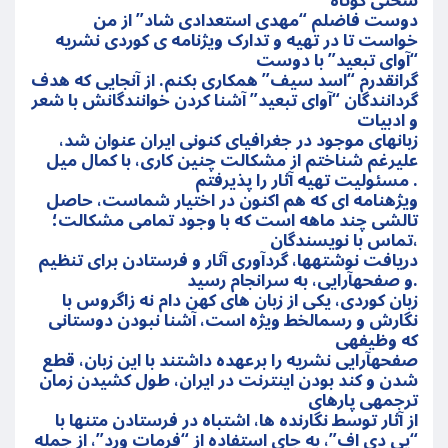
سخنی کوتاه
دوست فاضلم “مهدی استعدادی شاد” از من
خواست تا در تهیه و تدارک ویژنامه ی کوردی نشریه
“آوای تبعید” با دوست
گرانقدرم “اسد سیف” همکاری بکنم. از آنجایی که هدف
گردانندگان “آوای تبعید” آشنا کردن خوانندگانش با شعر
و ادبیات
زبانهای موجود در جغرافیای کنونی ایران عنوان شد،
علیرغم شناختم از مشکالت چنین کاری، با کمال میل
مسئولیت تهیه آثار را پذیرفتم .
ویژهنامه ای که هم اکنون در اختیار شماست، حاصل
تالشی چند ماهه است که با وجود تمامی مشکالت؛
تماس با نویسندگان،
دریافت نوشتهها، گردآوری آثار و فرستادن برای تنظیم
و صفحهآرایی، به سرانجام رسید.
زبان کوردی، یکی از زبان های کهن دام نه زاگروس با
نگارش و رسمالخط ویژە است، آشنا نبودن دوستانی
که وظیفهی
صفحهآرایی نشریه را برعهده داشتند با این زبان، قطع
شدن و کند بودن اینترنت در ایران، طول کشیدن زمان
ترجمهی پارهای
از آثار توسط نگارنده ها، اشتباه در فرستادن متنها با
“پی دی اف”، به جای استفاده از “فرمات ورد”، از جمله