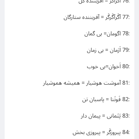
:76 آگَرآگَر = آفریننده کل
:77 آگَرآگَرگَر = آفریننده ستارگان
:78 اگومان= بی گمان
:79 اَژمان = بی زمان
:80 اَخوان=بی خوب
:81 آموشت هوشیار = همیشه هموشیار
:82 فَوتَنا = پاسبان تن
:83 پَتَمانی = پیمان دار
:84 پیروزگَر = پیروزی بخش