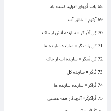
:68 بات گَرجای=تولید کننده باد
:69 آوتوم = خالق آب
:70 گِل آذَر گَر = سازنده آتش از خاک
:71 گَل وات گَر = سازنده سازنده ها
:72 گِل نَمگر = سازنده آب از خاک
:73 گَرگَر = سازنده کل
:74 گَرآگر = سازنده سازنده ها
:75 گَرآگرگَر= آفریدگار همه هستی