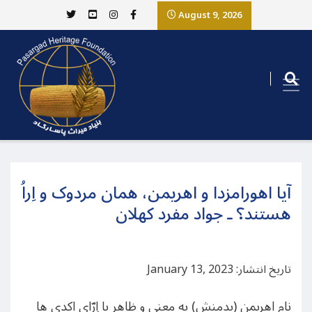
August 9, 2026
آیا اهورامزدا و اهریمن، همان مردوک و اِراُ
هستند؟ ـ جواد مفرد کهلان
تاریخ انتشار: January 13, 2023
نام اهریمن (بدمنش) به معنی و ظاهر با اِرّای اکدی ها