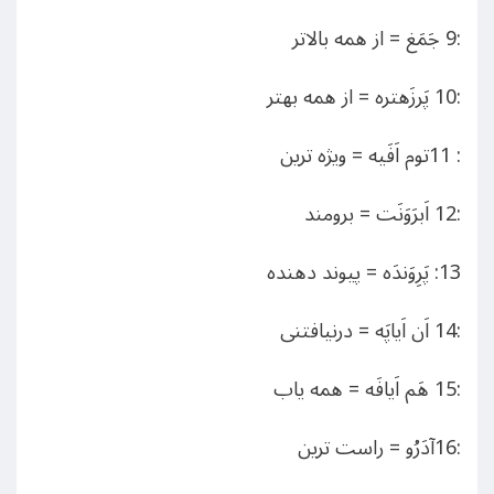
:9 جَمَغ = از همه بالاتر
:10 پَرزَهتره = از همه بهتر
: 11توم اَفَیه = ویژه ترین
:12 اَبرَوَنَت = برومند
13: پَرِوَندَه = پیوند دهنده
:14 اَن اَیاپَه = درنیافتنی
:15 هَم اَیافَه = همه یاب
:16آدَرُو = راست ترین