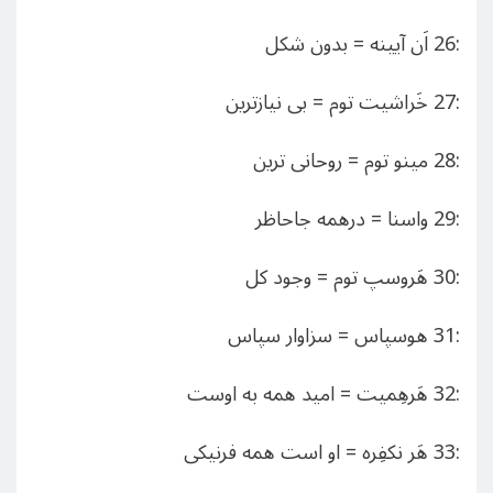
:26 اَن آیینه = بدون شکل
:27 خَراشیت توم = بی نیازترین
:28 مینو توم = روحانی ترین
:29 واسنا = درهمه جاحاظر
:30 هَروسپ توم = وجود کل
:31 هوسپاس = سزاوار سپاس
:32 هَرهِمیت = امید همه به اوست
:33 هَر نکفِره = او است همه فرنیکی