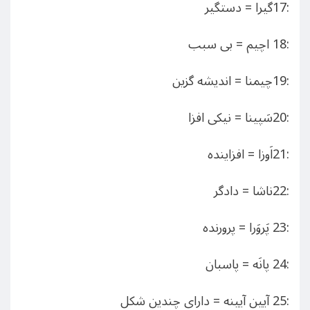
:17گیرا = دستگیر
:18 اچیم = بی سبب
:19چیمنا = اندیشه گزین
:20سَپینا = نیکی افزا
:21اَوزا = افزاینده
:22ناشا = دادگر
:23 پَروَرا = پرورنده
:24 پانَه = پاسبان
:25 آیین آیینه = دارای چندین شکل