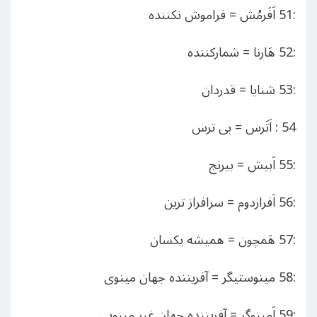
:51 اَفَرمُش = فراموش نکننده
:52 هَارنا = شمارکننده
:53 شنایا = قدردان
54 : اَتَرس = بی ترس
:55 اَبیش = بیرنج
:56 اَفرازدوم = سرافراز ترین
:57 هَمچون = همیشه یکسان
:58 مینوستیگر = آفریننده جهان مینوی
:59 اَمینوگر = آفریننده جهان غیر مینویی