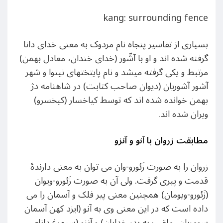
kang: surrounding fence
بسیاری از تفاسیر پنجاه نام مردوک به معنی خدای دانا
گرفته شده اند و او با آشّور (خدای خندان، معادل بهمن)
مرتبط و یکی گرفته میشد و نام پایتختهای نینوا و شهر
آشور آشوریان (دیوان صاحب کتابت) در شاهنامه دژ
بهمن خوانده شده اند که توسط کیاخسار (کیخسرو)
ویران شده اند.
مطابقت زروان با آنو و آنزو
زروان را به صورت زَئورو-وان می توان به معنی دارندهٔ
قدمت و پیری گرفت. ولی آن به صورت زَئورو-ویوان
(زَئورو-ویومان) همچنین معنی پیر فلک و آسمان را می
داده است که در این معنی وی به آنو (ایزد کهن آسمان
سومریان، ملقب به پدر خدایان) و آنزو (سیمرغ دانای