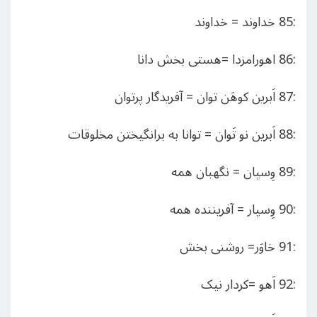
:85 خداوند = خداوند
:86 اهورامزدا =هستی بخش دانا
:87 اَبرین کوهَن توان = آفریدگار پرتوان
:88 اَبرین نو تَوان = توانا به برانگیختن مخلوقات
:89 وِسپان = نگهبان همه
:90 وِسپار = آفریننده همه
:91 خاوَر= روشنی بخش
:92 اَهو =کردار نیک