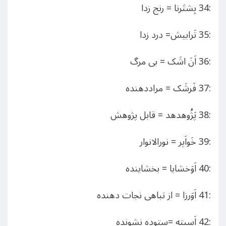
:34 بِشتَرنا = رنج زدا
:35 تَرابیش= درد زدا
:36 اَنَ اشَک = بی مرگ
:37 فَرشَک = مراددهنده
:38 پَژُوهدهد = قابل پژوهش
:39 خَواَپر = نورالانوار
:40 اَوَخشایا = بخشاینده
:41 اَوَرزا = از تباهی نجات دهنده
:42 اَسیته =ستوده نشونده