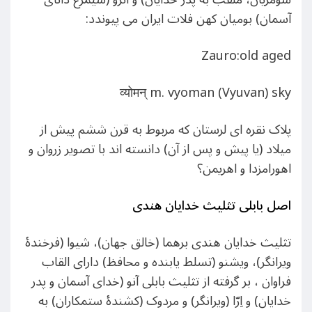
آسمان) بومیان کهن فلات ایران می پیوندد:
Zauro:old aged
व्योमन् m. vyoman (Vyuvan) sky
پلاک نقره ای لرستان که مربوط به قرن ششم پیش از
میلاد (یا پیش و پس از آن) دانسته اند با تصویر زروان و
اهورامزدا و اهریمن؟
اصل بابلی تثلیث خدایان هندی
تثلیث خدایان هندی برهما (خالق جهان)، شیوا (فرخندهٔ
ویرانگر)، ویشنو (تسلط یابنده و محافظ) دارای القاب
فراوان ، بر گرفته از تثلیث بابلی آنو (خدای آسمان و پدر
خدایان) و اِرّا (ویرانگر) و مردوک (کشندهٔ ستمکاران) به