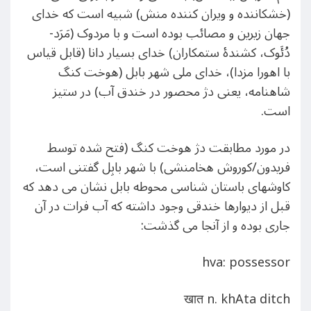
(خشکاننده و ویران کننده منش) شبیه است که خدای
جهان زیرین و مصائب بوده است و با مردوک (مَرَد-
دُئَوک، کشندهٔ ستمکاران) خدای بسیار دانا (قابل قیاس
با اهورا مزدا)، خدای ملی شهر بابل (هوخت کنگ
شاهنامه، یعنی دژ محصور در خندق آب) در ستیز
است.
در مورد مطابقت دژ هوخت کنگ (فتح شده توسط
فریدون/کوروش هخامنشی) با شهر بابِل گفتنی است،
کاوشهای باستان شناسی محوطه بابل نشان می دهد که
قبل از دیوارها خندقی وجود داشته که آب فرات در آن
جاری بوده و از آنجا می گذشت:
hva: possessor
खात n. khAta ditch