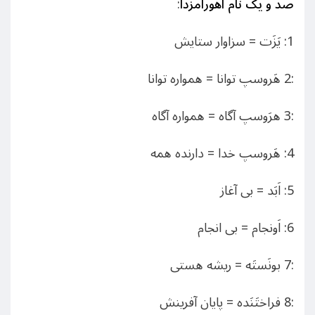
صد و یک نام اهورامزدا
:
1: یَزَت = سزاوار ستایش
:2 هَروسپ توانا = همواره توانا
:3 هرَوسپ آگاه = همواره آگاه
4: هَروسپ خدا = دارنده همه
5: اَبَد = بی آغاز
6: اَونجام = بی انجام
:7 بونَستَه = ریشه هستی
:8 فراختَنَده = پایان آفرینش