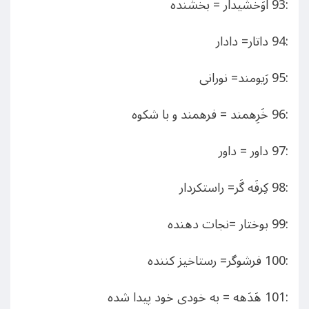
:93 اَوَخشیدار = بخشنده
:94 داتار= دادار
:95 رَیومند= نورانی
:96 خَرِهمند = فرهمند و با شکوه
:97 داور = داور
:98 کِرفَه گَر= راستکردار
:99 بوختار =نجات دهنده
:100 فرشوگر= رستاخیز کننده
:101 هَدَهه = به خودی خود پیدا شده