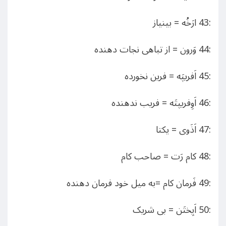
:43 ارَخُه = بینیاز
:44 وَرون = از تباهی نجات دهنده
:45 اَفریپَه = فرین نخورده
:46 اَوِفریپتَه = فریب ندهنده
:47 اَذَوی = یکتا
:48 کام رَت = صاحب کام
:49 فَرمان کام =به میل خود فرمان دهنده
:50 اَیِختَن = بی شریک