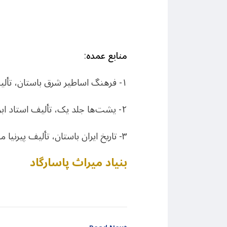
منابع عمده
:
۱- فرهنگ اساطیر شرق باستان، تألیف گوندولین لیک، ترجمهٔ رقیه بهزادی.
۲- یشت‌ها جلد یک، تألیف استاد ابراهیم پورداود.
۳- تاریخ ایران باستان، تألیف پیرنیا مشیرالدوله.
بنیاد میراث پاسارگاد