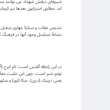
شیرهای درفش شهداد می توانند سمبل ا
اند. مطابق استرابون بعدها نیز کرمان
تندیس عقاب و ستارهٔ چهارپر سمبل 
نشانهٔ تسلسل وجود آنها در فرهنگ ک
در این رابطه گفتنی است: نام ایرج (آ
توتم شیر است؛ چون این تثلیث معادل
یعنی دربیک (دری)، سکا (تور) و سئ