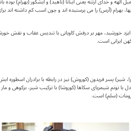
لهه و خدای آرتته یعنی اینانا (ناهید) و ایشکور (بهرام) بوده ب
یها، بهرام (آرس) را می پرستیده اند و چون اسب کم داشته اند برای
ایزد خورشید، مهر بر درفش کاویانی با تندیس عقاب و نقش خور
هن ایرانی است.
را، شیر) پسر فریدون (کوروش) نیز در رابطه با برادران اسطوره ایش
 با توتم شیمریای سکاها (کوروشا) با ترکیب شیر، بزکوهی و مار
ورومات (سلم) است.