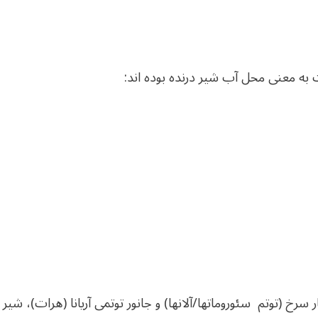
ت به معنی محل آب شیر درنده بوده اند:
ر سرخ (توتم سئوروماتها/آلانها) و جانور توتمی آریانا (هرات)، شیر