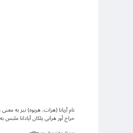
نام آریانا (هرات، هریوه) نیز به م
خراج آور هراتی پلکان آپادانا ملبس