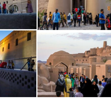
dIn
atarin
Share