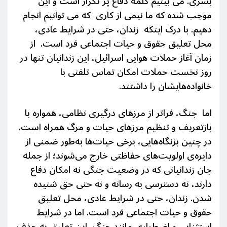
بشر
ی
.
می بینیم کلمه دفاع پر تکرار است و این
موجب شده که ما نیمی از کاری که می توانیم انجام
دهیم. با درک اینکه
زندان،
حتی در شرایط عادی،
محل تعلیق حقوق و حیات اجتماعی فرد است.
از
زمان آغاز حملات هوایی اسرائیل، این زندانیان تنها در
روز نخست حملات امکان تماس تلفنی با
خانواده‌هایشان را داشتند.
اما جنگ، فراتر از مرزهای درگیری نظامی، همواره با
بازتعریف و تنظیم مرزهای
حیات
و مرگ همراه است.
در چنین
بزنگاه‌هایی، برخی
حیات‌ها
به‌طور
ضمنی
از
دایره‌ی اولویت‌های حفاظتی خارج می‌شوند؛ از جمله
جان زندانیانی که در وضعیت جنگی نه امکان دفاع
دارند، نه دسترسی به رسانه و نه حتی حق شنیده
شدن. زندان، حتی در شرایط عادی، محل تعلیق
حقوق و حیات
اجتماعی فرد است. اما در شرایط
استثنایی و اضطراری مانند جنگ، این تعلیق به حذف