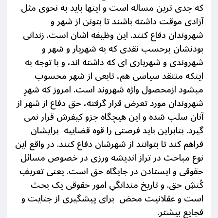
که جدی ترین مساله است و اینها باید به نحوی مثل
آزادی موقت داشته باشند تا بتونن از شهر و
شهروندان دفاع کنند. این وظیفه اشان است. زندانی
بودنشان برحسب نقدی که به شهریار و شهر و
شهروندی و شهریاری ای که داشته اند، و با توجه به
اینکه منتقد سیاسی هم، تابعی از شهر محسوب
میشود ازمحصول واژه شهروند است. امروز که شهرِ
شهروندان مورد تعرض قرار گرفته، حق دفاع از شهر از
آنان سلب شده و این هیچگاه جزو کیفرش قرار نمی
گیرد. بنابراین باید فرصتی را قوه قضاییه برایشان
فراهم کند تا بتوانند از شهرشان دفاع کنند. در واقع این
نوع مباحث در تراز اندیشه ورزی در خصوص مسائل
حقوقی و ایستادن در جایگاه حق است. یعنی تعریفِ
کُنشِ حق. و تاریخ مندانگیِ امور
حقوقی یک بحث
است و
عقلانیت
محض
برای پیشگیری از جنایت و
فجایع بیشتر.