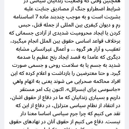
همچنین وقتی که وضعیت زندانیان سیاسی در
شرایط اضطرارو جنگ از مصادیق جنایت علیه
بشریت است و به موجب چندبند ماده 7 اساسنامه
رم و دیوان کیفری بین المللی از جمله قتل، حبس
کردن یا ایجاد محرومیت شدیدی از آزادی جسمانی که
برخلاف قواعد اساسی حقوق بین الملل انجام میگیرد،
تعقیب و آزار هر گروه … و اَعمال غیرانسانی مشابه
دیگری که عامدا به قصد ایجاد رنج عظیم یا صدمه
شدید به جسم یا به سلامت روحی و جسمی صورت
گیرد. و حتا معترضین را بازداشت و اعلام کرده که این
افراد محاکمه صحرایی می شوند یعنی به اتهام واهیِ
«جاسوسی برای ایسرائل». اکنون یک امر مستقر
داریم و
بسیاری زندانیان
که ما در دفاع از حقوق اشان،
در انتقاد از نظام سیاسی متزلزل، در دفاع از این که
نقد می کنیم که چرا جرم سیاسی اساسا معنا دار
نیست.
دفاع می کنیم از حقوق آنان در نهادهای حقوق