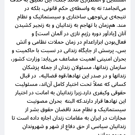
می‌انجامد؛ نه به واسطه‌ی حکم قانونی، بلکه در
نتیجه‌
ی
بی‌توجهی ساختاری و سیستماتیک و نظام
مند.
هم‌زمان با تهاجم به زندانیان و به زنجیر کشیدن
آنان [یادآور دوره رژیم نازی در آلمان است] و
فع
ال‌
بودن ابزاراعدام در زمان حملات نظامی و آتش
بس، پرسش از جایگاه زندانی در نسبت با حاکمیت و
بحران امنیتی اهمیت مضاعف می‌یابد:
وزارت کشور،
سازمان زندانها، مسئولان زندان از جمله پزشکان
زندانها و در صدر این نهادها،قوه قضائیه، در قبال
کسانی که عملاً تحت اختیار کامل آن‌اند، مسئولیت
حقوقی وکیفری دارد.
زیرا
زندانیان به امانت در اختیار
این نهادها قرار دارند.که البته
بحران
مصونیت
سیستماتیک و نظام مند ناقضان حقوق بشر از
مجازات در ایران به مقامات زندان اجازه داده
است تا
زندانیان سیاسی از حق دفاع از شهر و شهروندان
محروم بمانند.