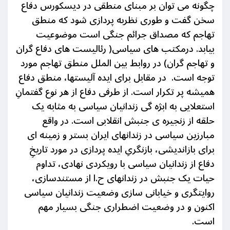
چگونه می توان بر مبنای منطقی در دیسکورس دفاع
سخن گفت و طوری نظربه پردازی شود که منطق
تهاجم که مصداق جرائم جنگی است موضوعیت
بیابد. درمکتب های سیاسی( رئالیست های دفاع گران
و تهاجم گران) در روابط بین الملل منطق تهاجم مورد
توجه است. در مقابل برای ایده آلیستها، منطق دفاع
همیشه پر تکرار است. از طرفی دفاع از هر نوع گفتمانِ
استعلایی به ابژه گی زندانیان سیاسی به مثابه یک
حلقه از زنجیره ی جنبش انقلابی است
.
در واقع
مبارزین سیاسی در زندانهای ایران بستر و زمینه ای
برای بازاندیشی، بازنگریِ ایده پردازی در مورد تاریخِ
دفاع از زندانیان سیاسی با رویکردی نهادی، تداوم
حیات یک جنبش در زندانهای ح.ا از مستندسازی،
روایتگری و خیابانی سازی وضعیت زندانیان سیاسی
اکنون و در وضعیت اضطراری
جنگی
بسیار مهم
است.