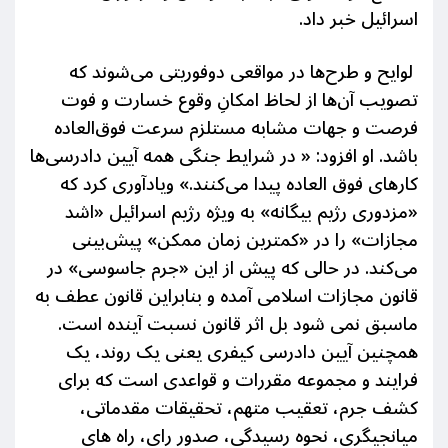
اسرائیل خبر داد.
لوایح و طرح‌ها در مواقعی دوفوریتی می‌شوند که
تصویب آن‌ها از لحاظ امکانِ وقوع خسارت و فوت
فرصت و جهات مشابه مستلزم سرعت فوق‌العاده
باشد.
او افزو
د: « در شرایط جنگی همه آیین دادرسی‌ها
کار‌های فوق العاده پیدا می‌کنند.»
و
یادآوری کرد که
«مزدوری رژیم بیگانه
»
به ویژه رژیم اسرائیل
«اشد
مجازات» را
در «کمترین زمان ممکن» پیش‌بینی
می‌کند. در حالی که پیش از این «جرم جاسوسی» در
قانون مجازات اسلامی آمده و بنابراین قانون عطف به
ماسبق نمی شود بل اثر قانون نسبت آینده است.
همچنین
آیین دادرسی کیفری
یعنی یک روند، یک
فرایند و
مجموعه مقررات و قواعدی است که برای
کشف جرم، تعقیب متهم، تحقیقات مقدماتی،
میانجیگری، نحوه رسیدگی، صدور رای، راه های