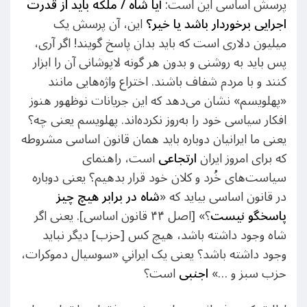
پرسش اساسی این است:
آیا شاه / ملکه باید از قدرت
اجرایی برخوردار باشد یا خیر؟
این، آن پرسش یک
میلیون دلاری است که باید بدان پاسخ گویند! اگر آری،
پس باید به روشنی و بدون هر گونه لاپوشانی آن را ابزار
کنند و با مردم شفاف باشند. اختراع واژه‌هایی مانند
«پهلویسم» نشان می‌دهد که این جریانات نوظهور هنوز
افکار سیاسی خود را به‌روز نکرده‌اند. پهلویسم یعنی چه؟
یعنی ما ایرانیان دوباره باید همان قانون اساسی مشروطه
که برای امروز ایران
ارتجاعی
است، راهنمای
سیاست‌های خُرد و کلان خود قرار بدهیم؟ یعنی دوباره
در قانون اساسی بیاید که «
شاه در برابر هیچ چیز
پاسخگو نیست
؟» [اصل ۴۴ قانون اساسی]. یعنی اگر
شاه وجود داشته باشد، هیچ کس [حزب] دیگر نباید
وجود داشته باشد؟ یعنی یک ایرانیِ «سوسیال دموکرات،
حزب سبز و …»
اجنبی
است؟