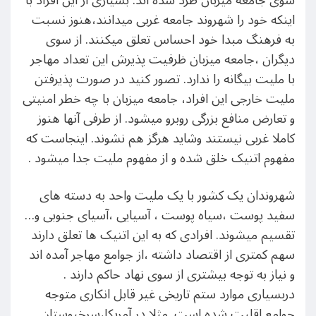
سوی جامعه میزبان طرد شده اند. بسیاری از این افراد با
اینکه خود را شهروند جامعه غربی میدانند،هنوز نسبت
به فرهنگ مبدا خود احساس تعلق میکنند. از سوی
دیگران ،جامعه میزبان ظرفیت پذیرش این تعداد مهاجر
با ملیت بیگانه را ندارد. تصور کنید در صورت پذیرفتن
ملیت خارجی این افراد، جامعه میزبان با چه خطر امنیتی
و تعارض منافع بزرگی روبرو میشود. از طرفی آنها هنوز
کاملا غربی نیستند وشاید هرگز هم نشوند. اینجاست که
مفهوم اتنیک خلق شده و از مفهوم ملیت جدا میشود .
شهروندان یک کشور با یک ملیت واحد به دسته های
سفید پوست ،سیاه پوست ، آسیایی ،آسیای جنوبی و…
تقسیم میشوند. افرادی که به این اتنیک ها تعلق دارند
سهم کمتری از اقتصاد داشته ،از جوامع مهاجر آمده اند
و نیاز به توجه بیشتری از سوی نهاد حاکم دارند .
دربسیاری موارد ستم تاریخی غیر قابل انکاری متوجه
جوامع اقلیت شده است. مثلا در آمریکا،سرخپوستان