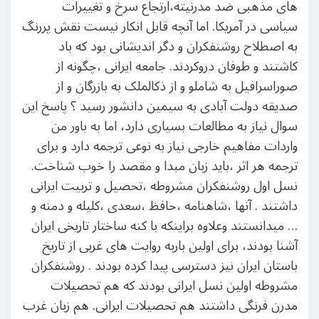
های مذهبی ضد مدرنیته،ارتجاع سرخ و تغییرات
سیاسی در آمریکا. اما آنچه قابل انکار نیست نقش پررنگ
به اصطلاح روشنفکران و دگر اندیشانی بود که باد
کاشتند و طوفان دروکردند. جامعه ایرانی ،چگونه از
صوراسرافیل به شاملو و از ذکالملک به بازرگان و از
صدیقه دولت آبادی به سیمین دانشور رسید ؟ پاسخ این
سوال نیاز به مطالعات بسیاری دارد، اما به باور من
واردات مفاهیم خارجی نیاز به نوعی ترجمه دارد و برای
ترجمه هر اثر ،باید زبان مبدا و مقصد را خوب شناخت.
نسل اول روشنفکران مشروطه ،تحصیل و تربیت ایرانی
داشتند . آنها ،شاهنامه ،حافظ ،سعدی ،کلیله و دمنه و
… میدانستند وعلاوه براینکه با کنه ساختار تاریخی ایران
آشنا بودند، برای اولین باربه روایت های غربی از تاریخ
باستان ایران نیز دسترسی پیدا کرده بودند . روشنفکران
مشروطه اولین نسل ایرانی بودند که هم تحصیلات
مدرن فرنگی داشتند هم تحصیلات ایرانی. هم زبان غرب