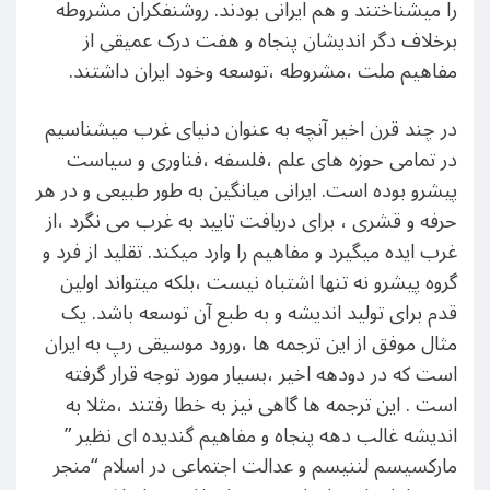
را میشناختند و هم ایرانی بودند. روشنفکران مشروطه
برخلاف دگر اندیشان پنجاه و هفت درک عمیقی از
مفاهیم ملت ،مشروطه ،توسعه وخود ایران داشتند.
در چند قرن اخیر آنچه به عنوان دنیای غرب میشناسیم
در تمامی حوزه های علم ،فلسفه ،فناوری و سیاست
پیشرو بوده است. ایرانی میانگین به طور طبیعی و در هر
حرفه و قشری ، برای دریافت تایید به غرب می نگرد ،از
غرب ایده میگیرد و مفاهیم را وارد میکند. تقلید از فرد و
گروه پیشرو نه تنها اشتباه نیست ،بلکه میتواند اولین
قدم برای تولید اندیشه و به طبع آن توسعه باشد. یک
مثال موفق از این ترجمه ها ،ورود موسیقی رپ به ایران
است که در دودهه اخیر ،بسیار مورد توجه قرار گرفته
است . این ترجمه ها گاهی نیز به خطا رفتند ،مثلا به
اندیشه غالب دهه پنجاه و مفاهیم گندیده ای نظیر ”
مارکسیسم لننیسم و عدالت اجتماعی در اسلام “منجر