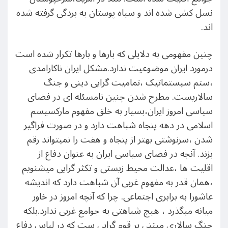
نسل کشی شده اند و سیاه پوستان به بردگی گرفته شده
اند.
چنین مفهومی به دلایلی که بارها و بارها تکرار شده است
درمورد ایران موضوعیت ندارد.مشکل ایران ناکارامدی
،ستم سیستماتیک ،تمامیت گرایی دینی و جنگ
سالاریست. مطرح شدن چنین نامسئله ای در فضای
سیاسی امروز ایران،بسیار به خلق مفهوم مارکسیسم
اسلامی در دهه پنجاه شباهت دارد و در صورت فراگیر
شدن ،سرنوشتی بهتر از پنجاه و هفت را نمیتواند رقم
بزند. آنچه در فضای سیاسی ایران به عنوان دفاع از
اقلیت ها ،عدالت محیط زیستی و تکثر گرایی میشنویم
،همان قدر به مفهوم غربی آن شباهت دارد که اندیشه
عاشورا به برابری اجتماعی. چرا که آنچه امروز در خاور
میانه میگذرد ، هیچ شباهتی به جوامع غربی ندارد.بلکه
جنگ سالاری مبتنی بر قوم گرایی ست که در لباس دفاع