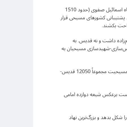
تعداد امام‌زاده‌های شیعه هم اکنون اندکی بیش از یازده هزار شده است. شیعه کنونی -یعنی از زمان شاه اسمائیل صفوی (حدود 1510
ورد پشتیبانی کشورهای مسیحی قرار
راحت بکشند.
م‌زاده داشت و نه قدیس. به
قدیس‌سازی-شهیدسازی مسیحیان به
مسیحیان کلاً 6650 قدیس و 7400 شهید [که در سطح همان قدیسان هستند] دارند، یعنی نهادهای مسیحیت مجموعاً 12050 قدیس-
درست برعکس شیعه دوازده امامی
را شکل بدهد و بزرگ‌ترین نهاد