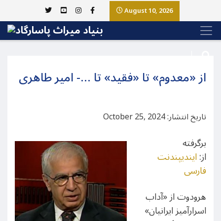
August 10, 2026
از «معدوم» تا «فقید» تا …- امیر طاهری
تاریخ انتشار: October 25, 2024
برگرفته
از:‌
ایندیپندنت
فارسی
هرودوت از «آداب
اسرارآمیز ایرانیان»