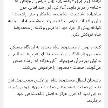
برنامه‌ای را برای «پاکسازی» زبان فارسی از واژگانی که
«شاه» را در بر دارند،‌ آغاز کرد. قرار شد لغاتی چون
شاهزاده، شاه‌بیت، شاهنده، شاهکار و حتی پایتخت از
زبان و ادبیات فارسی حذف شوند. خوشبختانه این برنامه
کوکانه پیش از اجرا، مرد. اما ترس و کینه از محمدرضا
شاه فروکش نکرد.
کینه و ترس از محمدرضا شاه محدود به اردوگاه مسلکی
خمینی و بازماندگان او نیست. بقایای «چپ» استالینی و
مائوئی نیز در آن سهیم‌اند. آنان هر‌گاه که از شاه سخن
می‌گویند، صفت «معدوم» را فراموش نمی‌کنند.
دشمنان لیبرال محمدرضا شاه، بر عکس مودب‌ترند. آنان
به جای صفت «معدوم» از صف «آخرین» بهره می‌گیرند،
به این امید که ایران هرگز به اصل شاهنشاهی خود
بازنگردد.