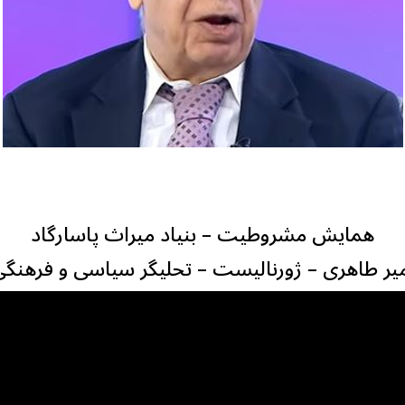
همایش مشروطیت – بنیاد میراث پاسارگاد
یر طاهری – ژورنالیست – تحلیگر سیاسی و فرهنگ