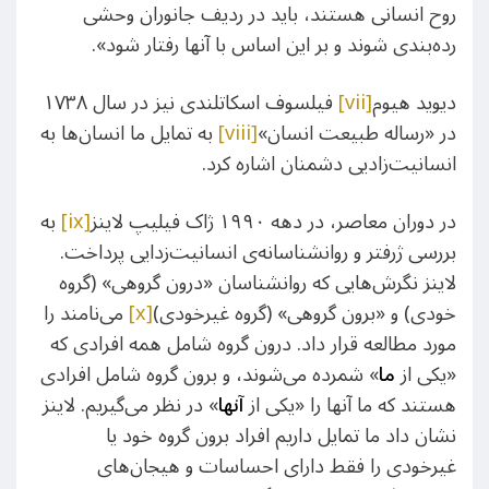
روح انسانی هستند، باید در ردیف جانوران وحشی
رده‌بندی شوند و بر این اساس با آنها رفتار شود».
دیوید هیوم
[vii]
فیلسوف اسکاتلندی نیز در سال ۱۷۳۸
در «رساله طبیعت انسان»
[viii]
به تمایل ما انسان‌ها به
انسانیت‌زادیی دشمنان اشاره کرد.
در دوران معاصر، در دهه ۱۹۹۰ ژاک فیلیپ لاینز
[ix]
به
بررسی ژرفتر و روانشناسانه‌ی انسانیت‌زدایی پرداخت.
لاینز نگرش‌هایی که روانشناسان «درون گروهی» (گروه
خودی) و «برون گروهی» (گروه غیرخودی)
[x]
می‌نامند را
مورد مطالعه قرار داد. درون گروه شامل همه افرادی که
«یکی از
ما
» شمرده می‌شوند، و برون گروه شامل افرادی
هستند که ما آنها را «یکی از
آنها
» در نظر می‌گیریم. لاینز
نشان داد ما تمایل داریم افراد برون گروه خود یا
غیرخودی را فقط دارای احساسات و هیجان‌های