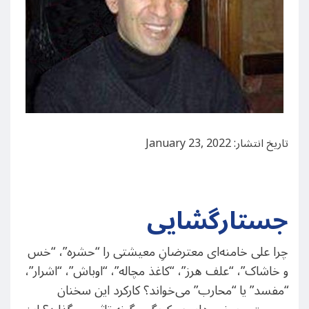
تاریخ انتشار: January 23, 2022
جستارگشایی
چرا علی خامنه‌ای معترضانِ معیشتی را “حشره”، “خس
و خاشاک‌”، “علف هرز”، “کاغذ مچاله”، “اوباش”، “اشرار”،
“مفسد” یا “محارب” می‌خواند؟ کارکرد این سخنان