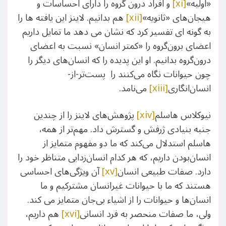
«اولیه»
[xi]
و افراد درون گروه را دارای احساسات و
هیجان‌های «ثانویه»
[xii]
هم بدانیم. لاینز این یافته ها را
به گونه ای تفسیر کرد که نشان می دهد ما تمایل داریم
اعضای برون‌گروه را «کمتر انسان» نسبت به اعضای
درون‌گروه بدانیم. او این پدیده را که انسان‌های دیگر را
چون حیوانات نگاه می‌کنند را پست‌تر-از-
انسان‌انگاری
[xiii]
می‌نامد.
نیوکلاس هاسلم
[xiv]
پژوهش‌های لاینز را از چندین
جنبه بنیادی ژرفش و گسترش داد. مهم‌تر از همه،
هاسلم استدلال می‌کند که ما دو مفهوم متمایز از
انسان‌بودن داریم، که هر کدام انسان‌زدایی متناظر خود را
دارد. صفات طبیعی انسان
[xv]
آن ویژگی‌های احساسی
هستند که ما با حیوانات غیرانسان مشترکیم و ما
انسان‌ها و حیوانات را از اشیاء بی‌جان متمایز می کند.
ولی، ما صفات منحصر به فرد انسانی
[xvi]
هم داریم،