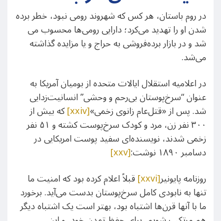
در روم باستان، هر کس که شهروند رومی نبود، خطر برده
شدن او را تهدید می‌کرد؛ دارایی رومی‌ها محسوب می
شد و در بازار برده‌فروشی به حراج و یا مزایده گذاشته
می‌شد.
در اعلامیه استقلال ایالات متحده از بومیان آمریکا به
عنوان “سرخ‌پوستان بی‌رحم و وحشی” انسانیت‌زدایی
شد. پس از «قتل‌عام زانوی زخمی»
[xxiv]
که بیش از
۳۰۰ نفر زن، مرد و کودک سرخ‌پوست کشته و ۵۱ نفر
زخمی شدند، نویسنده‌ای سفید پوست امریکایی در
دسامبر ۱۸۹۰ نوشت:
[xxv]
روزنامه پایونیر
[xxvi]
قبلاً اعلام کرده بود که امنیت ما
تنها به نابودی کامل سرخ‌پوستان بدست می‌آید. برخورد
ما با آنها قرن‌ها اشتباه بود، بهتر است یک اشتباه دیگر
هم مرتکب شویم، برای حفظ تمدن خود، و این