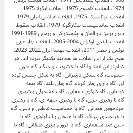
1968، انقلاب بنگالادش 1971، انقلاب میخک پرتغال
1974، انقلاب کامبوج 1975، انقلاب انگولا 1975،
انقلاب موزامبیک 1975، انقلاب اسلامی ایران 1979،
انقلاب ساندینیست نیکاراگوئه 1979، انقلاب سقوط
دیوار برلین در آلمان و چکسلاواکی و رومانی 1989-1991،
انقلاب نارنجی اوکراین 2004-2005، انقلاب بهار عربی
تونس و مصر 2011، انقلاب مهسا ایران 2022-2023،
هیچ یک از این انقلاب ها همانند یکدیگر نبوده اند. هر
کدام از این انقلابها گاه با خشونت و جنگ، گاه بدون
خشونت، گاه بشکل پارتیزانی، گاه به شکل جنبش توده
ای، گاه دارای زمان کوتاه، گاه زمان بلند، گاه نیمه
کودتایی، گاه کارگری دهقانی، گاه دانشجوئی و شهری،
گاه با رهبری حزبی، گاه با رهبری جبهه ای، گاه با رهبری
خودجوش میدانی، گاه با حساسیت عاطفی و دینی، گاه
با خردمندی پررنگ، گاه با هیجان و ایدئولوژی، گاه با
حس ضداستعماری، گاه با غرور و برتری طبقاتی، گاه با