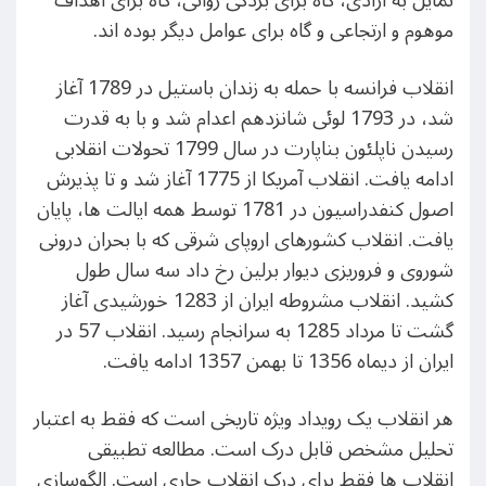
تمایل به آزادی، گاه برای بردگی روانی، گاه برای اهداف
موهوم و ارتجاعی و گاه برای عوامل دیگر بوده اند.
انقلاب فرانسه با حمله به زندان باستیل در 1789 آغاز
شد، در 1793 لوئی شانزدهم اعدام شد و با به قدرت
رسیدن ناپلئون بناپارت در سال 1799 تحولات انقلابی
ادامه یافت. انقلاب آمریکا از 1775 آغاز شد و تا پذیرش
اصول کنفدراسیون در 1781 توسط همه ایالت ها، پایان
یافت. انقلاب کشورهای اروپای شرقی که با بحران درونی
شوروی و فروریزی دیوار برلین رخ داد سه سال طول
کشید. انقلاب مشروطه ایران از 1283 خورشیدی آغاز
گشت تا مرداد 1285 به سرانجام رسید. انقلاب 57 در
ایران از دیماه 1356 تا بهمن 1357 ادامه یافت.
هر انقلاب یک رویداد ویژه تاریخی است که فقط به اعتبار
تحلیل مشخص قابل درک است. مطالعه تطبیقی
انقلاب ها فقط برای درک انقلاب جاری است. الگوسازی