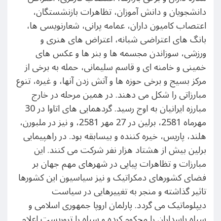
دانشجویان و دانش آموزان، تظاهرات بازنشستگان،
اعتصاب کامیون داران، عمامه پرانی، شعارنویسی ها،
بانگ های اعتراضی شبانه، اعتراض های هنری و
ورزشی، سوزاندن مجسمه ها و بنر ها و عکس های
خمینی و خامنه ای و قاسم سلیمانی، حمله به برخی از
مرکز بسیج و برخی حوزه ها و آتش زدن آنها، و غیره، تنوع
مبارزاتی را شکل می دهند. در همین مرحله در خارج
مبارزه ایرانیان به اوج رسید. گردهمایی های اتاوا در 30
مهرماه 2581، برلین در 27 مهر 2581، و نیز در ملبورن،
هلند، پاریس، خیره کننده و بیسابقه بود. در راهپیمایی
برلین بیش از هشتاد هزار نفر شرکت می کنند. این
مبارزات و تظاهرات پیاپی در شهرهای مهم جهان بر
فضای کشورهای دمکراتیک و نیز سیاسیون این کشورها
تاثیر گذاشته و منجر به تغییرهایی در سیاست
دیپلوماتیک می گردد. پارلمان اروپا جمهوری اسلامی و
سپاه پاسداران را محکوم کرده و سپاه را تروریست اعلام