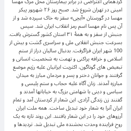
گردهمایی اعتراضی در برابر بیمارستان محل مرگ مهسا
امینی در تهران شروع شد. صبح روز ۲۶ شهریور پیکر
مهسا در گورستان «آیچی» سقز به خاک سپرده شد و از
آن پس نام مهسا اسم رمز انقلاب ایران شد. سپس
جنبش از سقز و به همهٔ ۳۱ استان کشور گسترش یافت.
بسرعت جنبش انقلابی ملی و سراسری گشت و بیش از
100 شهر ایران فراگرفت. بدنبال سالیان دراز از ستم
اسلامی و خرافه پراکنی و تهمت به شخصیت انسانی و
تبعیض های گوناگون، اکثریت ایرانیان علیه رژیم موضع
گرفتند و جوانان دختر و پسر و مردمان مبارز به میدان
مبارزه آمدند. زنان آگاه علیه حجاب و ستم پلیسی و
سیاسی و دینی با شهامتی بزرگ به خیابانها آمدند و
گفتند زن زندگی آزادی. این شعار از کردستان آمد و تمام
ایران آنرا به شعار خود تبدیل ساخت. همه ملت ایران
آرزوهای خود را در این شعار یافتند. این روند تازه به یک
روح فزاینده وحدت بخشنده ملی تبدیل شد. تردیدها و