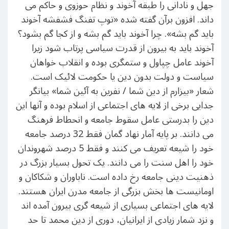
جهل و نادانی را طبقه آخوند و نظام حوزوی و حاکم می
داند. افزون برآن گفته شده «توپ تفنگ فشفشه آخوند
باید گم بشه». چرا آخوند باید گم بشه و از کجا گم بشود؟
آخوند باید به بیرون از قدرت سیاسی پرتاب شود زیرا
آخوند عامل چپاول و ستمگری بوده و انقلاب خواهان
سیاست و دولت بدون دین یا حکومت لائیک است.
شعار «بیزارم از دین شما / نفرین به آئین شما» بیانگر
جدایی برخی از لایه های اجتماعی از اسلام بوده و آنها این
دین را بدرستی عامل سقوط جامعه و انحطاط فرهنگ
می دانند. بر پایه آمار نهاد گمان فقط 32 درصد جامعه
خود را شیعه تعریف می کنند و فقط 5 درصد شهروندان
خود را اهل سنت را می دانند. یک تحول بسیار بزرگ در
ذهنیت دینی جامعه رخ داده است. ناباوران و شکاکان و
اومانیست ها بخش بزرگی از جامعه مدرن ایران هستند.
لایه های اجتماعی بسیاری از شیعه گری بیرون آمده اند
و نزد شمار زیادی از ایرانیان، دوری از دین محمد تا حد