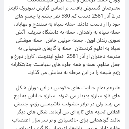
معترضان گسترش یافت. بر اساس گزارش نیویورک تایمز
در 2 آذر 2581 دست کم 580 نفر چشم یا چشم های
خود را از دست دادند. حمله سپاه به سنندج و مهاباد،
حمله سپاه به زاهدان، حمله به دانشگاه شریف، آتش
سوزی زندان اوین، جمعه خونین خاش، حمله موشکی
سپاه به اقلیم کردستان، حمله با گازهای شیمیایی به
مدرسه دختران از آذر 2581، قطع اینترنت، کارزار دورغ و
جعل مداوم، همه و همه جلوه های سیاست جنایتکارانه
رژیم شیعه را در این مرحله به نمایش می گذارد.
علیرغم تمام جنایت های حکومتی در این دوران شکل
های تازه مبارزه پدیدار می شوند. مبارزه خیابانی به اوج
می رسد ولی در برابر خشونت فاشیستی رژیم، جنبش
انقلابی تجربه های تازه ای می آزماید. شکل های دیگر
مانند گردهمایی برای خاکسپاری و بر سر مزار، اعتصاب
مغازه داران و برخی بازارها، اعتصاب کارگری، اعتراض