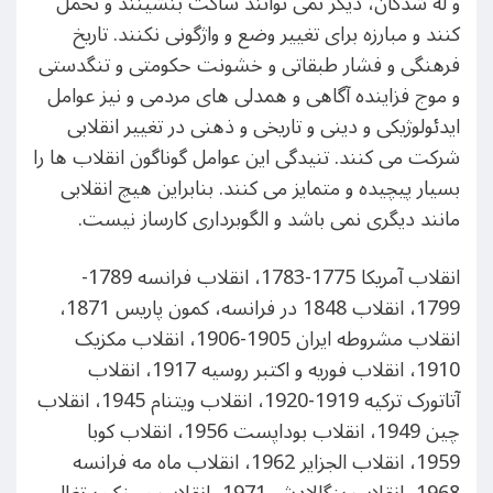
و له شدگان، دیگر نمی توانند ساکت بنشینند و تحمل
کنند و مبارزه برای تغییر وضع و واژگونی نکنند. تاریخ
فرهنگی و فشار طبقاتی و خشونت حکومتی و تنگدستی
و موج فزاینده آگاهی و همدلی های مردمی و نیز عوامل
ایدئولوژیکی و دینی و تاریخی و ذهنی در تغییر انقلابی
شرکت می کنند. تنیدگی این عوامل گوناگون انقلاب ها را
بسیار پیچیده و متمایز می کنند. بنابراین هیچ انقلابی
مانند دیگری نمی باشد و الگوبرداری کارساز نیست.
انقلاب آمریکا 1775-1783، انقلاب فرانسه 1789-
1799، انقلاب 1848 در فرانسه، کمون پاریس 1871،
انقلاب مشروطه ایران 1905-1906، انقلاب مکزیک
1910، انقلاب فوریه و اکتبر روسیه 1917، انقلاب
آتاتورک ترکیه 1919-1920، انقلاب ویتنام 1945، انقلاب
چین 1949، انقلاب بوداپست 1956، انقلاب کوبا
1959، انقلاب الجزایر 1962، انقلاب ماه مه فرانسه