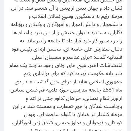
نشان داد و جهان بیش از پیش با آن همسو شد. در این
مرحله رژیم به دستگیری وسیع فعالان انقلاب و
دانشجویان و دانش آموزان و آموزگاران و وکیلان و روزنامه
نگاران دست زد تا توان جنبش را از بین ببرد و اعدام ها
را در دستور کار خود قرار داد تا جامعه را بترساند. به
دنبال سفارش علی خامنه ای، محسن اژه ای رئیس قوه
قضائیه گفت: «برای عناصر و مسببان اصلی
اغتشاشات اخیر، هیچ جای ارفاق وجود ندارد.» یک مقام
بلند پایه حکومت تهدید کرد که برای براندازی رژیم
جمهوری اسلامی «باید از دریای خون گذشت.». در دی
ماه 2581 جامعه مدرسین حوزه علمیه قم ضمن سپاس
از وزیر نظام قضایی، خواهان تداوم جدی تر اعدام
بازداشت شدگان با جرم «محارب و مفسد» شد. در این
مرحله کشتار در خیابان با گلوله ساچمه ای، ربودن
کودکان و نوجوانان و تجاوز جنسی، شلاق زدن آموزگاران،
ربودن جسد قربانیان و نابینا کردن سیستماتیک