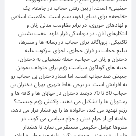
حیثیتی» است. از بین رفتن حجاب در جامعه، یک
«فاجعه» برای دنیای آخوندیسم است. حاکمیت اسلامی
و نهادهای حوزوی، در برابر مقاومت مدنی زنان و
ابتکارهای آنان، در درماندگی قرار دارند. عقب نشینی
تاکتیکی، پروپاگاند برای حجاب در رسانه ها و منبرها،
تبلیغ حجاب در قرآن حجازی، اجرای سرکوب علیه
دختران و زنان بی حجاب، حمله شیمیایی به دختران،
جنبه های گوناگون سیاست رژیم برای متوقف نمودن
جنبش ضدحجاب است. اما شمار دختران بی حجاب رو
به افزایش است. در برخی نقاط شهری تهران دختران بی
حجاب 30 تا 70 درصد دختران در خیابان ها و کافه ها و
رستوران ها را تشکیل می دهند. واکنش رژیم چیست؟
رژیم تهدید می کند، خانواده ها را زیر فشار قرار می دهد،
خامنه ای از حرام دینی و حرام سیاسی می گوید، در
متروها عوامل حکومتی مستقر می سازد تا هشدار
«لسانی» بدهند، جریمه سنگین علیه «بدحجابی» اعلام