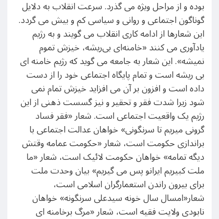
بوده و از مراحل ویژه می گذرد. سرعت انقلاب به دلایل
گوناگون اجتماعی و روانی و سیاسی کم و بیش می گردد.
این شعارها از ادامه کاری انقلاب می گویند و به رژیم
یادآوری می کنند «خامنه‌ای بی‌ریشه، خیزش تموم
نمیشه». این شعار به جامعه می گوید که رژیم خامنه ای
بی ریشه است و تمام پایگاه اجتماعی خود را از دست
داده است و افزون بر آن می افزاید خیزش تمام نمی
شود زیرا شدت فقر و تحقیر و نیز گسست ذهنی از این
رژیم یک واقعیت اجتماعی است. شعار «فقر فساد
گرونی میریم تا سرنگونی» خواهان عدالت اجتماعی با
براندازی حکومت است، شعار «حکومت عمامه وقتش
دیگه تمامه» خواهان حکومت لائیک است، شعار «ما
ملت کبیریم ایرانو پس می گیریم» بیان وحدت ملت
برای بیرون راندن استعمارگران اسلامی است،
شعار«امسال سال خونه سیدعلی سرنگونه» خواهان
نابودی ولایت فقیه است، شعار «مرگ برخامنه ای