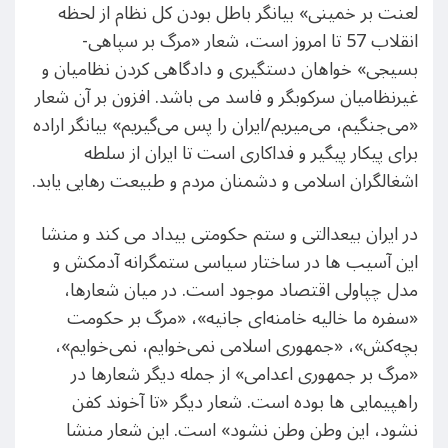
لعنت بر خمینی» بیانگر باطل بودن کل نظام از لحظه
انقلاب 57 تا امروز است، شعار «مرگ بر سپاهی-
بسیجی» خواهان دستگیری و دادگاهی کردن نظامیان و
غیرنظامیان سرکوبگر و فاسد می باشد. افزون بر آن شعار
«می‌جنگیم، می‌میریم/ایران را پس می‌گیریم» بیانگر اراده
برای پیکار پیگیر و فداکاری است تا ایران از سلطه
اشغالگران اسلامی و دشمنان مردم و طبیعت رهایی یابد.
در ایران بیعدالتی و ستم حکومتی بیداد می کند و منشا
این آسیب ها در ساختار سیاسی ستمگرانه آدمکش و
مدل چپاولی اقتصاد موجود است. در میان شعارها،
«سفره ما خالیه خامنه‌ای جانیه»، «مرگ بر حکومت
بچه‌کش»، «جمهوری اسلامی نمی‌خوایم، نمی‌خوایم»،
«مرگ بر جمهوری اعدامی» از جمله دیگر شعارها در
راهپیمایی ها بوده است. شعار دیگر «تا آخوند کفن
نشود، این وطن وطن نشود» است. این شعار منشا