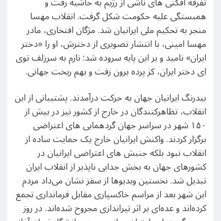
تفرقه افکنی های ناشی از رژیم به حاشیه رفت و
همبستگی علیه حکومت شکل گرفت. انقلاب مهسا
منجر به تحکیم ملی ایرانیان شد. مژگان افتخاری، مادر
مهسا امینی، با انتشار تصویری از دخترش، او را «دختر
ایران» نامید و بر این پایه سروده شد: نازم به سرزلف توی
ای دختر ایران، کز پرده برون رفت و بهم ریخت جهانی.
بیدرنگ ایرانیان جهان به حرکت درآمدند. پشتیبانی از این
انقلاب، تظاهرکنندگان در خارج از کشور نیز در بیش از
۱۵۰ شهر در سراسر جهان گردهمایی ‌های اعتراضی
برگزار کردند. واکنش ایرانیان خارج یک حمایت ساده از
انقلاب نبود بلکه جنبش های اعتراضی ایرانیان در
کشورهای جهان به بخش جدایی ناپذیر از انقلاب ایران
تبدیل شد. نخستین ویدیوها از سقز نشان می‌داد مردم
این شهر بعد از مراسم خاکسپاری مقابل فرمانداری تجمع
کرده‌اند و عده‌ای بر اثر تیراندازی مجروح شده‌اند. در روز