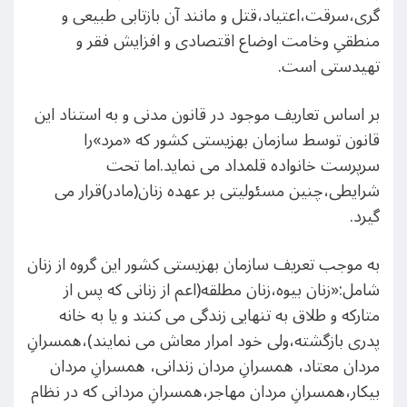
گری،سرقت،اعتیاد،قتل و مانند آن بازتابی طبیعی و
منطقیِ وخامت اوضاع اقتصادی و افزایش فقر و
تهیدستی است.
بر اساس تعاریف موجود در قانون مدنی و به استناد این
قانون توسط سازمان بهزیستی کشور که «مرد»را
سرپرست خانواده قلمداد می نماید.اما تحت
شرایطی،چنین مسئولیتی بر عهده زنان(مادر)قرار می
گیرد.
به موجب تعریف سازمان بهزیستی کشور این گروه از زنان
شامل:«زنان بیوه،زنان مطلقه(اعم از زنانی که پس از
متارکه و طلاق به تنهایی زندگی می کنند و یا به خانه
پدری بازگشته،ولی خود امرار معاش می نمایند)،همسرانِ
مردان معتاد، همسرانِ مردان زندانی، همسرانِ مردان
بیکار،همسرانِ مردان مهاجر،همسرانِ مردانی که در نظام