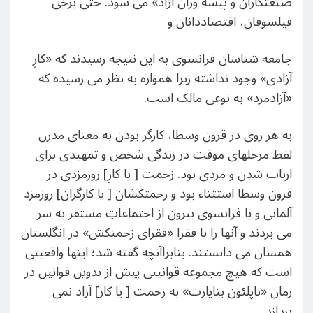
صنعتکاران و پیشه وران آزاد» می شود. حتی برخی
فیلسوفان، اقتصاددانان و
جامعه شناسان فرانسوی به این نتیجه رسیدند که «کارِ
آزادی» وجود نداشته زیرا همواره به نظر می رسیده که
«آزادمرد» به نوعی مالک است.
به هر روی در قرون وسطا، کارگر بودن به معنای مدرن
لفظ مرحلهای موقت در زندگی شخص و تمهیدی برای
ارباب شدن و مردی بود. زحمت [ یا کارِ] روزمزدی در
قرون وسطا استثناء بود و زحمتکشان [ یا کارگران] روزمزد
آلمانی و یا فرانسوی بیرون از اجتماعاتِ مستقر به سر
می بردند و آنها را با فقرا «فقرای زحمتکش» در انگلستان
همسان می دانستند. بنابراآنچه گفته شد؛ اینها واقعیتی
است که هیچ مجموعه قوانینی پیش از تدوین قوانین در
زمان «ناپلئون بناپارت» به زحمت [ یا کار] آزاد نمی
پردازد.