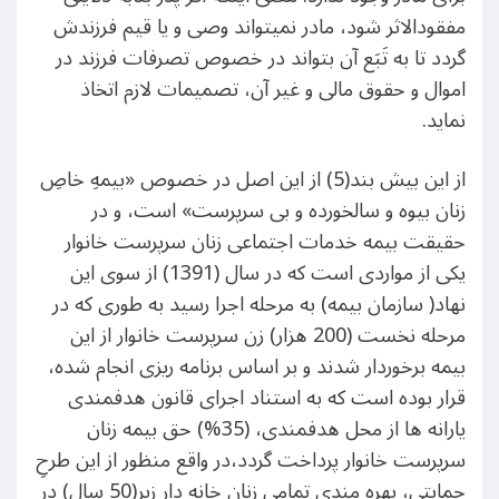
مفقودالاثر شود، مادر نمیتواند وصی و یا قیم فرزندش
گردد تا به تَبَع آن بتواند در خصوص تصرفات فرزند در
اموال و حقوق مالی و غیر آن، تصمیمات لازم اتخاذ
نماید.
از این بیش بند(5) از این اصل در خصوص «بیمهِ خاصِ
زنان بیوه و سالخورده و بی سرپرست» است، و در
حقیقت بیمه خدمات اجتماعی زنان سرپرست خانوار
یکی از مواردی است که در سال (1391) از سوی این
نهاد( سازمان بیمه) به مرحله اجرا رسید به طوری که در
مرحله نخست (200 هزار) زن سرپرست خانوار از این
بیمه برخوردار شدند و بر اساس برنامه ریزی انجام شده،
قرار بوده است که به استناد اجرای قانون هدفمندی
یارانه ها از محل هدفمندی، (35%) حق بیمه زنان
سرپرست خانوار پرداخت گردد،در واقع منظور از این طرحِ
حمایتی، بهره مندی تمامی زنان خانه دار زیر(50 سال) در