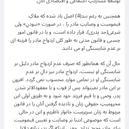
توسعۀِ مشارکتِ اجتماعی و اقتصادی آنان.
همچنین به رغم بند(4) اصل یاد شده که ملاکِ
قیمومیت و وصایتِ مادر را ، در صورت «نبودنِ» ولی
شرعی(جد پدری)، قرار داده است، و یا در قانون امور
حِسبی و قانون مدنی به طور کلی ازدواج مادر را قرینه ای
بر عدم شایستگی او می دانند.
حال آن که همانطور که صرف عدم ازدواج مادر دلیل بر
شایستگی او نیست، ازدواج مادر نیز دالِ بر عدم
شایستگی او در تمامی موارد محسوب نمی گردد. افزون
بر این مادر نمیتواند پس از فوت و یا مفقودالاثر شدن
پدر، وصی و یا قیمِ فرزند خود شود و به طریق اولی این
محرومیتِ حقوقیِ زنان و نادیده گرفتن آنان را در قانون
مربوط به زنان سرپرست خانوار ناظریم و این در حالی
است که موضوعی ابتنا بر وصایت و تعیین قیمومیت
برای مادر وجود ندارد. معنی اینکه اگر پدر بنابه دلایلی