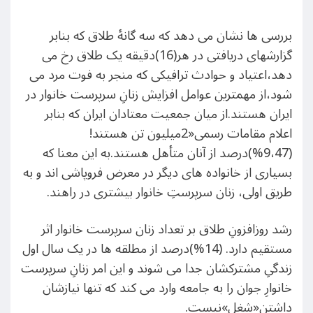
بررسی ها نشان می دهد که سه گانهٔ طلاق که بنابر
گزارشهای دریافتی در هر(16)دقیقه یک طلاق رخ می
دهد،اعتیاد و حوادث ترافیکی که منجر به فوت مرد می
شود،از مهمترین عوامل افزایش زنانِ سرپرست خانوار در
ایران هستند.از میان جمعیت معتادان ایران که بنابر
اعلام مقامات رسمی«2میلیون تن هستند!
(9،47%)درصد از آنان متأهل هستند.به این معنا که
بسیاری از خانواده های دیگر در معرض فروپاشی اند و به
طریق اولی، زنان سرپرستِ خانوار بیشتری در راهند.
رشد روزافزونِ طلاق بر تعداد زنان سرپرست خانوار اثر
مستقیم دارد. (14%)درصد از مطلقه ها در یک سال اول
زندگیِ مشترکشان جدا می شوند و این امر زنانِ سرپرست
خانوارِ جوان را به جامعه وارد می کند که تنها نیازشان
داشتن«شغل»نیست.