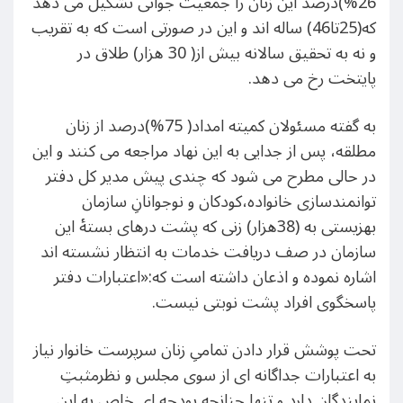
26%)درصد این زنان را جمعیت جوانی تشکیل می دهد
که(25تا46) ساله اند و این در صورتی است که به تقریب
و نه به تحقیق سالانه بیش از( 30 هزار) طلاق در
پایتخت رخ می دهد.
به گفته مسئولان کمیته امداد( 75%)درصد از زنان
مطلقه، پس از جدایی به این نهاد مراجعه می کنند و این
در حالی مطرح می شود که چندی پیش مدیر کل دفتر
توانمندسازی خانواده،کودکان و نوجوانانِ سازمان
بهزیستی به (38هزار) زنی که پشت درهای بستهٔ این
سازمان در صف دریافت خدمات به انتظار نشسته اند
اشاره نموده و اذعان داشته است که:«اعتبارات دفتر
پاسخگوی افراد پشت نوبتی نیست.
تحت پوشش قرار دادن تمامیِ زنان سرپرست خانوار نیاز
به اعتبارات جداگانه ای از سوی مجلس و نظرمثبتِ
نمایندگان دارد و تنها چنانچه بودجه ای خاص به این