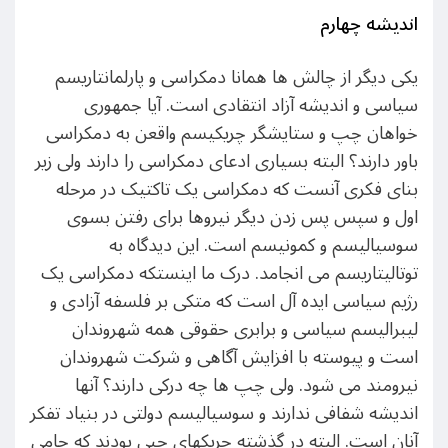
اندیشه چهارم
یکی دیگر از چالش ها همانا دمکراسی و پارلمانتاریسم
سیاسی و اندیشه آزاد انتقادی است. آیا جمهوری
خواهان چپ و ستایشگر چریکیسم واقعن به دمکراسی
باور دارند؟ البته بسیاری ادعای دمکراسی را دارند ولی زیر
بنای فکری آنست که دمکراسی یک تاکتیک در مرحله
اول و سپس پس زدن دیگر نیروها برای رفتن بسوی
سوسیالیسم و کمونیسم است. این دیدگاه به
توتالیتاریسم می انجامد. درک ما اینستکه دمکراسی یک
رژیم سیاسی ایده آل است که متکی بر فلسفه آزادی و
لیبرالیسم سیاسی و برابری حقوقی همه شهروندان
است و پیوسته با افزایش آگاهی و شرکت شهروندان
نیرومند می شود. ولی چپ ها چه درکی دارند؟ آنها
اندیشه شفافی ندارند و سوسیالیسم دولتی در بنیاد تفکر
آنان است. البته در گذشته چریکهای چپی بودند که حامی