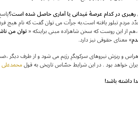
 رهبری
در کدام عرصۀ مَیدانی یا آماری حاصل شده است؟
پاسخ
دّد مردم تبلور یافته است.به جرأت می توان گفت که نام هیچ ف
ت،هم از این روست که سخن شاهزاده مبنی براینکه «
توان من ناش
دم
» معنای حقوقی نیز دارد.
ِ هراس و ریزش نیروهای سرکوبگرِ رژیم می شود و از طرف دیگر 
یران خواهد بود . در این شرایط حسّاس تاریخی به قول
محمدعلی ف
دا داشته باشد!
dIn
atarin
Share