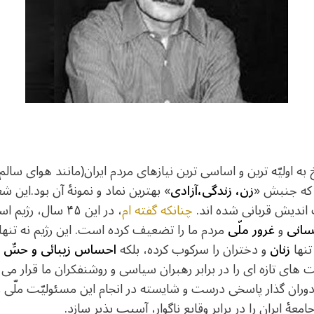
 به اولیّه ترین و اساسی ترین نیازهای مردم ایران(مانند هوای سا
 که جنبش «
زن، زندگی،آزادی
» بهترین نماد و نمونۀ آن بود.این 
 اندیش قربانی شده اند.
چنانکه گفته ام
، در این ۴۵ سال،
نسانی
و
غرور ملّی
مردم ما را تضعیف کرده است. اين رژيم نه تنها
تنها
زنان
و دختران را سركوب كرده، بلكه
احساس زیبائی و حسِّ 
ای تازه ای را در برابر رهبران سیاسی و روشنفکران ما قرار می
دوران گذار پاسخی درست و شایسته در انجام این مسئولیّت ملّی 
عۀ ایران را در برابر وقایع ناگوار، آسیب پذیر سازد.