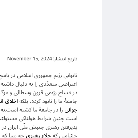
تاریخ انتشار: November 15, 2024
ناتوانی رژیم جمهوری اسلامی در پاسخ
اعتراضی متعدّدی را به دنبال داشته
در مَسلخِ رژیمی قرون وسطائی و مرگ
جامعۀ ما را نابود كرده، بلكه
اخلاق ا
جوانی
را در جامعۀ ما كشته است.نه 
است.چنین شرایط هولناکی مسئولیّت ه
پذیرفتن رهبری جنبش ملّی ایران در 
حسّاسی که
خلاء رهبری
چه بسا که جام