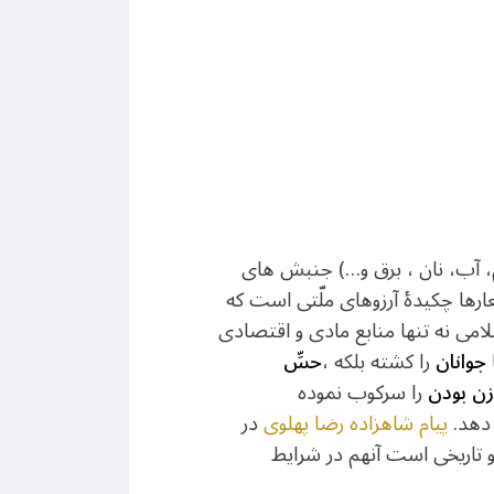
لم، آب، نان ، برق و…) جنبش های
شعارها چکیدۀ آرزوهای ملّتی است که
 رژيم اسلامی نه تنها منابع مادی و اقتصادی
جوانان
را كشته بلكه ،
حسِّ
زن بودن
را سركوب نموده
 دهد.
پیام شاهزاده رضا پهلوی
در
و تاریخی است آنهم در شرایط