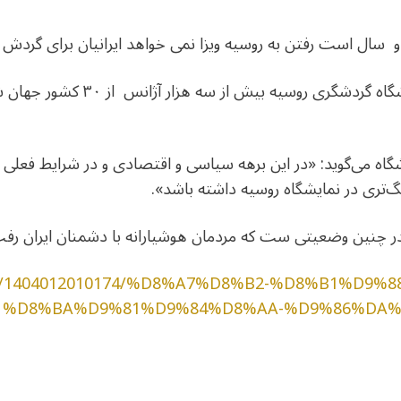
دو سال است رفتن به روسیه ویزا نمی خواهد ایرانیان برای گردش ب
به گزارش «ایسنا»*، امسال در نمایشگا
یشگاه می‌گوید: «در این برهه سیاسی و اقتصادی و در شرایط فعلی
نگ‌تری در نمایشگاه روسیه داشته باشد».
چنین وضعیتی ست که مردمان هوشیارانه با دشمنان ایران رفت 
/news/1404012010174/%D8%A7%D8%B2-%D8%B1%D
%D8%BA%D9%81%D9%84%D8%AA-%D9%86%DA%
dIn
atarin
Share