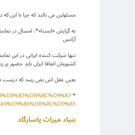
مسئولین می نالند که چرا با این که 
آژانس
تنها شرکت کننده ایرانی در این نما
کشورمان اتفاقا ایران باید حضور پر ر
یعنی عقل اش نمی رسد که درست در 
9%88%D8%B3%DB%8C%D9%87-
*
A9%D9%86%DB%8C%D9%85
بنیاد میراث پاسارگاد