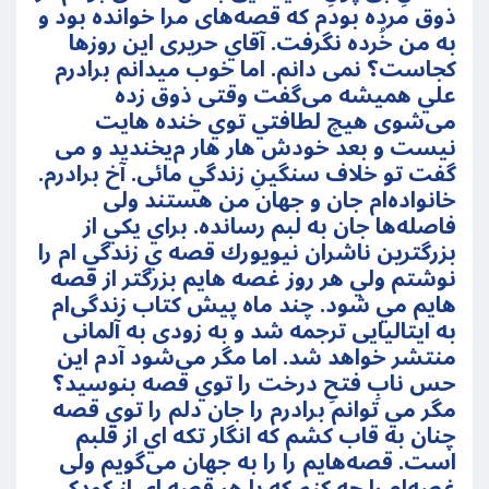
ذوق مرده بودم كه قصه‌های مرا خوانده بود و
به من خُرده نگرفت. آقاي حريری اين روزها
كجاست؟ نمی دانم. اما خوب میدانم برادرم
علي هميشه می‌گفت وقتی ذوق زده
می‌شوی هيچ لطافتي توي خنده هايت
نيست و بعد خودش هار هار م‌یخنديد و می
گفت تو خلاف سنگينِ زندگي مائی. آخ برادرم.
خانواده‌ام جان و جهان من هستند ولی
فاصله‌ها جان به لبم رسانده. براي يكي از
بزرگترين ناشران نيويورك قصه ي زندگي ام را
نوشتم ولي هر روز غصه هايم بزرگتر از قصه
هايم مي شود. چند ماه پیش کتاب زندگی‌ام
به ایتالیایی ترجمه شد و به زودی به آلمانی
منتشر خواهد شد. اما مگر می‌شود آدم اين
حس نابِ فتحِ درخت را توي قصه بنوسيد؟
مگر مي توانم برادرم را جان دلم را توي قصه
چنان به قاب كشم كه انگار تكه اي از قلبم
است. قصه‌هایم را را به جهان می‌گویم ولی