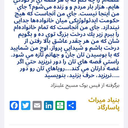
غصه‌ام را چه كنم كه با هر قصه اي از كودكي
هايم، هزار بار مردم و و زنده می‌شوم؟ جاي
من اينجا نيست. جاي من آنجاست كه هیچ
حکومت ایدئولوژیکی میان خانواده‌ها جدایی
نیندازد. جای من آنجاست که تمام خانواده‌ام
را ببرم زير يك درخت بزرگ توي ده و بگويم
شان كه من هر چقدر عاشق بالا رفتن از
درخت باشم و شيداييِ پرواز، اوج من شماييد
كه با بوسيدن تان جان و جهانم تازه مي شود.
راستي قصه هاي تان را دور نريزيد حتي اگر
غصه دارتان مي كند….روياهاي تان رو دور
نريزيد، حرف بزنيد، بنويسيد…..
برگرفته از فیس بوک مسیح علینژاد
بنیاد میراث
Facebook
Twitter
Email
LinkedIn
Balatarin
Share
پاسارگاد