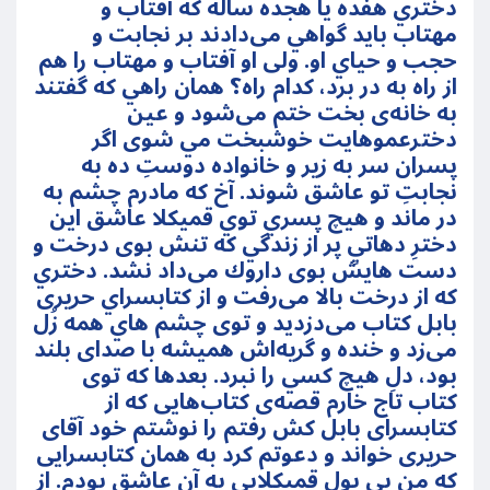
دختري هفده يا هجده ساله كه آفتاب و
مهتاب بايد گواهي می‌دادند بر نجابت و
حجب و حياي او. ولی او آفتاب و مهتاب را هم
از راه به در برد، كدام راه؟ همان راهي كه گفتند
به خانه‌ی بخت ختم می‌شود و عين
دخترعموهايت خوشبخت مي شوی اگر
پسران سر به زير و خانواده دوستِ ده به
نجابتِ تو عاشق شوند. آخ كه مادرم چشم به
در ماند و هيچ پسري توي قميكلا عاشق اين
دخترِ دهاتيِ پر از زندگي كه تنش بوی درخت و
دست هايش بوی داروك می‌داد نشد. دختري
كه از درخت بالا می‌رفت و از كتابسراي حريری
بابل كتاب می‌دزديد و توی چشم هاي همه زُل
می‌زد و خنده و گريه‌اش هميشه با صدای بلند
بود، دلِ هيچ كسي را نبرد. بعدها كه توی
كتاب تاج خارم قصه‌ی كتاب‌هايی كه از
كتابسرای بابل كش رفتم را نوشتم خود آقای
حريری خواند و دعوتم كرد به همان كتابسرايی
كه منِ بی پولِ قميكلايی به آن عاشق بودم. از