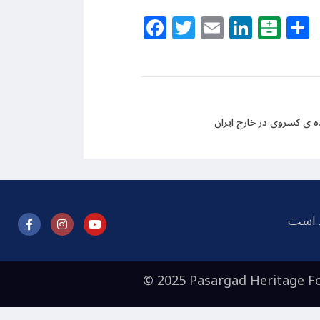
Facebook
Twitter
Email
Linke
Bal
ظ است
© 2025 Pasargad Heritage Fo