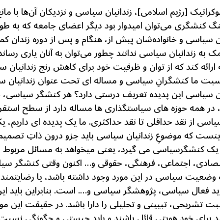
اتیک [رژیم اسلامی]، زندانیان سیاسی و نزدیکان آن‌ها با مانع
گ کنشگری می‌توان امیدوار بود دیگر اعضای جامعه که به ط
 سیاسی و خانواده‌شان پیش از، هنگام و پس از دوره زندان کمک
مک به زندانیان سیاسی ندانند چطور می‌توان به آنان یاری رسان
 ارائه کند که از توان و ظرفیت خود برای کاهش رنج زندانیان سیا
 نسبت ما کنشگرانِ سیاسی و مساله ای تحت عنوان زندانیان
ن سیاسی این پدیده تعریف درستی دارد؟ هر کنشگر سیاسی،
 همه حوزه های سیاستگذاری ها مساله دارد از سطح استقرار
سی از نقد حداقلی تا نقد حداکثری. ما یک پدیده ای داریم، یک
 اینست که موضوعِ زندانیان سیاسی باید جزو درون ذاتِ تص
که یک کنشگرسیاسی می گیرد، یعنی میخواهد به مسائل مربوط ب
اقتصادی، اجتماعی، فرهنگی، حقوقی و… اکنون وقتی کنشگر سی
ک وضعیت سیاسی در این مورد وجود داشته باشد، یا رضایتمند ا
ید فعال سیاسی، پژوهشگر سیاسی و…. است. بنابراین باید این
 تشریحی، تبیینی و تحلیلی را دارا باشد. در حقیقت این مو
برای خود هویتی قائل باشند و باید چیستی و چگونگیِ نسبت