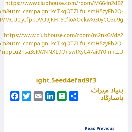
https://www.clubhouse.com/room/M664n2dB?
oom&utm_campaign=kcTkqQTZLfu_smH5zyEb2Q-
v1VMCUcJyIfpkDVO9jKHr5cfioAOekwXG0yCQ3u9g
https://www.clubhouse.com/room/m2nkGVdA?
oom&utm_campaign=kcTkqQTZLfu_smH5zyEb2Q-
ieMnppLu2nsa3sKWNNXL9OnswtXyC47ai0Y0mhcIU
ight.5eed4efad9f3
بنیاد میراث
Facebook
Twitter
Email
LinkedIn
Balatarin
Share
پاسارگاد
Read Previous