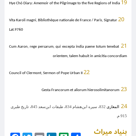
19
Hye Chó Diary: Amemoir of the Pilgrimage to the five Regions of India
20
Vita Karoli magni, Bibliothèque nationale de France / Paris, Signatur
Lat.9760
21
Cum Aaron,
rege persarum
, qui excepta india paene totum tenebat
orientem, talem habuit in amicitia concordiam
22
Council of Clermont, Sermon of Pope Urban II
23
Gesta Francorum et aliorum hierosolimitanorum
24
المغازی
832
، سیره ابن‌هشام
834
، طبقات ابن‌سعد
845
، تاریخ طبری
915
م
.
بنیاد میراث