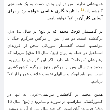
همپوشانی ندارند
.
من در این بخش دست به یک همسنجی
12
با تاریخنگاری عباسی خواهم زد و برای
گاهشمارانه
آسانی کار آن را
“
تع
”
خواهم نامید
.
در گاهشمار کوچک محمد که در „تع“ در سال
11
ه
.
ق
.
درگذشته ‌است، دو سال پس از مرگش سرگرم جنگ با
بیزانسیها است
.
گاهشمار سوریائی سخن از فرزندان
اسماعیل در حمله به ایران
(„
تع“
:
سال
16
ه
.
ق
.)
می‌راند که
رهبرشان
“
موحامد
”
نام دارد
.
اگر این گزارش را بپذیریم،
محمد پنج سال پس از مرگش هنوز سرگرم کشورگشایی
است، پس باید ابوبکر و سالهای نخست خلافت عمر را از
“
تع
”
بزداییم
.
همین محمد در گاهشمار بیزانسی
–
عربی نه تنها در
کشورگشائی ساراسنها در سوریه و میانرودان
(„
تع“
:
سال
16
ه
.
ق
.)
فرمانده آنان است، که چند سال پس از آن به دمشق