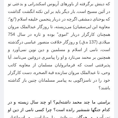
که دینش برگرفته از باورهای آریوس اسکندرانی و بدعتی نو
در آئین مسیح است
.
بار دیگر باید بر این نکته انگشت گذاشت
که یوحنای دمشقی اگرچه در دربار پنجمین خلیفه اسلام
(“
تع
“:
معاویة ابن ابی‌سفیان
)
می‌زیسته، تا روزگار عبدالملک مروان
همچنان کارگزار دربار
“
اموی
”
بوده و تازه در سال
754
میلادی
(137
ه
.
ق
.)
و روزگار خلافت منصور عباسی درگذشته
است، نامی از اسلام و مسلمین و دین نوین نمی‌آورد و
همچنین بر محمد می‌تازد و او را پیامبری دروغین می‌نامد
.
آیا
پذیرفتنی است که فرمانروایان مسلمان از معاویه کاتب
وحی، تا عبدالملک مروان سازنده قبة الصخره، دست کارگزار
خود را در ناسزاگویی به پیامبر مسلمانان چنین باز گذاشته
باشند؟
براستی ما چند محمد داشته‌ایم؟ او چند سال زیسته و در
کدام جنگها شمشیر رانده است؟ چرا کسی نامی از دین او
نمی‌آورد و همگان پیروانش را ساراسن و اسماعیلی