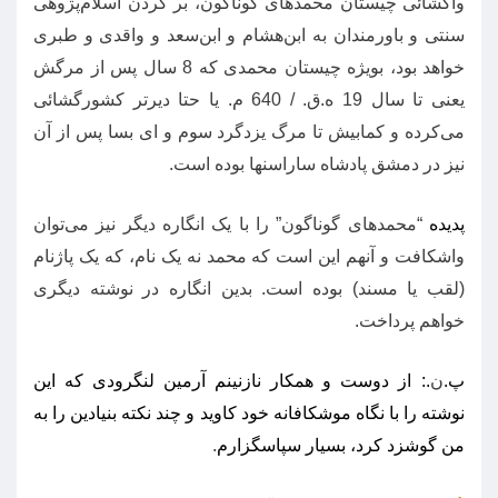
واگشائی چیستان محمدهای گوناگون، بر گردن اسلام‌پژوهی
سنتی و باورمندان به ابن‌هشام و ابن‌سعد و واقدی و طبری
خواهد بود، بویژه چیستان محمدی که
8
سال پس از مرگش
یعنی تا سال
19
ه
.
ق
. / 640
م
.
یا حتا دیرتر کشورگشائی
می‌کرده و کمابیش تا مرگ یزدگرد سوم و ای بسا پس از آن
نیز در دمشق پادشاه ساراسنها بوده است
.
پدیده
“
محمدهای گوناگون
”
را با یک انگاره دیگر نیز می‌توان
واشکافت و آنهم این است که محمد نه یک نام، که یک پاژنام
(
لقب یا مسند
)
بوده است
.
بدین انگاره در نوشته دیگری
خواهم پرداخت
.
پ
.
ن
.:
از دوست و همکار نازنینم آرمین لنگرودی که این
نوشته را با نگاه موشکافانه خود کاوید و چند نکته بنیادین را به
من گوشزد کرد، بسیار سپاسگزارم
.