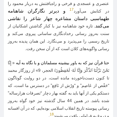
عنصری و عسجدی و فرخی و راه‌یافتنش به دربار محمود را
17
و دیرتر نگارگران شاهنامه
در کتابش می‌آورد
طهماسبی داستان مشاعره چهار شاعر را نقاشی
می‌کنند
.
تازه خود شاهنامه نیز با کنار گذاشتن اشکانیان از
سنت به‌روز رسانی رخدادنگاری ساسانی پیروی می‌کند و
تاریخ رسمی را می‌پذیرد و می‌نگارد
.
این همان پدیده به‌روز
رسانی واگویه‌های کلان است که از آن سخن رفت
.
حتا قرآن نیز که به باور بیشینه مسلمانان و با نگاه به آیه
«
إِنَّا
نَحْنُ نَزَّلْنَا ٱلذِّكْرَ وَإِنَّا لَهُۥ لَحَٰفِظُونَ
/
الحجر،
9»
از روزگار محمد
تا کنون دست‌ناخورده مانده است، در دو روایت گوناگون
“
حَفْص از عَاصِم
”
و
“
وَرْش از نَافِع
”
در دسترس ما است، که
دستکم یکی از آنها باید به گفته بهار دچار
“
تصرفات هزارساله
”
شده باشد
.
در همین
44
سال گذشته نیز خود گواه به‌روز
رسانی پیوسته تاریخ انقلاب اسلامی بوده‌ایم، که در آن افسانه
18
و دروغ به فراوانی یافت می‌شوند
.