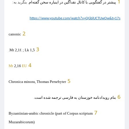
1
پیشتر در گفتگویی با کانال نقدآگین در اینباره سخن گفته‌ام
.
بنگرید به
:
https://www.youtube.com/watch?v=QGblUCTUwOw&t=17s
2
canonic
3
.
Mt 2,1f. ; Lk 1,5
4
Mt
2,16
EU
5
Chronica minora, Thomas Persebyter
6
بنام
رویدادنامه خوزستان به فارسی ترجمه شده است
.
7
Byzantinian-arabic chronicle (part of Corpus scriptum
Muzarabicorum)