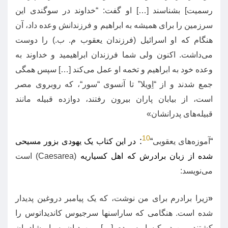
رسمیت
]
بشناسند
[…]
او گفت
: “
خداوند در سوگندی این
سرزمین را برای همیشه به ابراهیم و فرزندانش وعده داد، آن
هنگام که او اسرائیل
(
فرزندان یعقوب م
.
ب
.)
را دوست
می‌داشت
.
اکنون ولی شما فرزندان ابراهیمید و خداوند به
وعده خود به ابراهیم و تخمه او عمل می‌کند
[…]
سپس همگی
جمع شدند و از
“
اِویلا
”
تا آنسوی
“
سور
“
، که روبروی مصر
است، از بیابان پاران بیرون رفتند، دوازده قبیله مانند
قبیله‌های پدرانشان
»
10
:
“
آموزه‌های یعقوبی
“
در این کتاب یک یهودی بزور مسیحی
شده از زبان برادرش که اهل کسیاریه
(Caesarea)
است
می‌نویسد
:
«
زیرا برادرم برای من نوشت، که یک پیامبر دروغین پدیدار
شده است
.
هنگامی که ساراسنها سرجیوس کاندیداتوس را
کشتند، من در کیساریه بودم
[…]
و یهودیان بسیار شادمان