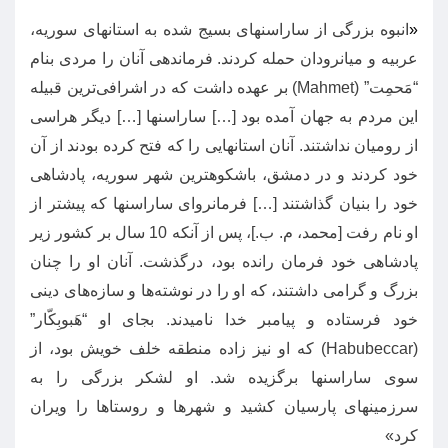
«
انبوه بزرگی از ساراسنهای بسیج شده به استانهای سوریه،
عربیه و میانرودان حمله کردند
.
فرماندهی آنان را مردی بنام
“
مَحمِت
” (Mahmet)
بر عهده داشت که در اشرافی‌ترین قبیله
این مردم به جهان آمده بود
[…]
ساراسنها
[…]
دیگر هراسی
از رومیان نداشتند
.
آنان استانهایی را که فتح کرده بودند از آن
خود کردند و در دمشق، باشکوهترین شهر سوریه، پادشاهی
خود را بنیان گذاشتند
[…]
فرمانروای ساراسنها که پیشتر از
او نام رفت
[
محمد، م
.
ب
.]
، پس از آنکه
10
سال بر کشور زیر
پادشاهی خود فرمان رانده بود، درگذشت
.
آنان او را چنان
بزرگ و گرامی داشتند، که او را در نوشته‌ها و سازه‌های دینی
خود فرستاده و پیامبر خدا نامیدند
.
بجای او
“
هَبوبِکّار
”
(Habubeccar)
که او نیز زاده منطقه خلف خویش بود، از
سوی ساراسنها برگزیده شد
.
او لشکر بزرگی را به
سرزمینهای پارسیان کشید و شهرها و روستاها را ویران
کرد
»