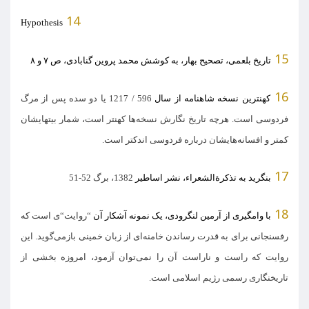
14
Hypothesis
15
تاریخ بلعمی، تصحیح بهار، به کوشش محمد پروین گنابادی، ص ۷ و ۸
16
کهنترین نسخه شاهنامه از سال
596 / 1217
یا دو سده پس از مرگ
فردوسی است
.
هرچه تاریخ نگارش نسخه‌ها کهنتر است، شمار بیتهایشان
کمتر و افسانه‌هایشان درباره فردوسی اندکتر است
.
17
بنگرید به تذکرةالشعراء، نشر اساطیر
1382
، برگ
52-51
18
با وامگیری از آرمین لنگرودی، یک نمونه آشکار آن
“
روایت
“
ی است که
رفسنجانی برای به قدرت رساندن خامنه‌ای از زبان خمینی بازمی‌گوید
.
این
روایت که راست و ناراست آن را نمی‌توان آزمود، امروزه بخشی از
تاریخنگاری رسمی رژیم اسلامی است
.