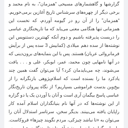
گزارشها و گاهشمارهای مسیحی
“
همزمان
“
، به نام محمد و
برخی دیگر از چهره‌های سرشناس تاریخ آغازین برمی‌خوریم
.
“
همزمان
”
را از آن رو در گیومه آوردم، که نخست این
همزمانی تنها هنگامی معنی می‌یابد که ما تاریخنگاری عباسی
را دربست پذیرفته باشیم و دوم آنکه کهنترین دستنویس این
نوشته‌ها از سده دهم میلادی
(
کمابیش
3
سده پس از برآیش
فرمانروائی عربان
)
هستند
.
پس با این بنمایه‌های برون‌دینی که
در آنها نامهایی چون محمد، عمر، ابوبکر، علی و
. . .
یافت
می‌شوند، چه می‌بایدمان کرد؟ آیا می‌توان گفت همین چند
یادکرد ما را بسنده‌ است که اسلام‌پژوهی بازنگرانه را از
بیخ‌وبن بدست فراموشی بسپاریم؟ از نگاه پیروان تاریخ‎‌نگار
عباسی پاسخ بیگمان آری است و آنان با آوردن یک یا دو گزاره
از این نوشته‌ها که در آنها نام بنیانگذاران اسلام آمده کار
راپایان یافته می‌بینند
.
بدیگر سخن، سرتاسر استدلال آنان را
می‌توان به
«
تا نباشد چیزکی، مردم نگویند چیزها
»
فروکاست
.