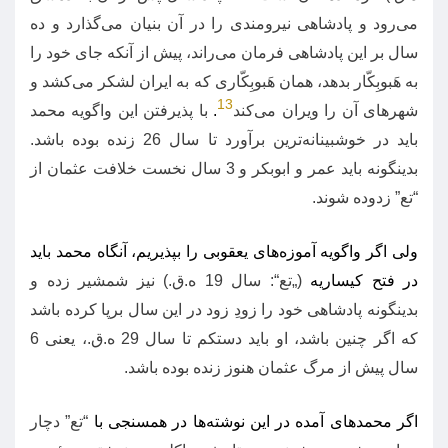
می‌رود و پادشاهی نیرومندی را در آن بنیان می‌گذارد و ده
سال بر این پادشاهی فرمان می‌راند، پیش از آنکه جای خود را
به هَبوبِکّار بدهد، همان هَبوبِکّاری که به ایران لشکر می‌کشد و
13
شهرهای آن را ویران می‌کند
.
با پذیرفتن این واگویه محمد
باید در خوشبینانه‌ترین برآورد تا سال
26
زنده بوده باشد
.
بدینگونه باید عمر و ابوبکر و
3
سال نخست خلافت عثمان از
“
تع
”
زدوده شوند
.
ولی اگر واگویه آموزه‌های یعقوبی را بپذیریم، آنگاه محمد باید
در فتح کیساریه
(„
تع“
:
سال
19
ه
.
ق
.)
نیز شمشیر زده و
بدینگونه پادشاهی خود را زودِ زود در این سال برپا کرده باشد
که اگر چنین باشد، او باید دستکم تا سال
29
ه
.
ق
.
، یعنی
6
سال پیش از مرگ عثمان هنوز زنده بوده باشد
.
اگر محمدهای آمده در این نوشته‌ها در همسنجی با
“
تع
”
دچار