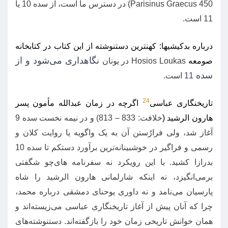
Parisinus Graecus 450)
در دسترس ما است، از سده
10
یا
11
است
.
درباره بدکیشیها
:
کهنترین دستنوشته از این کتاب در کتابخانه
نگاهداری می‌شود و از
صومعه
Hosios Loukas
در یونان
سده
11
است
.
24
تاریخنگاری عباسی
اگرچه در زمان عبدالله مأمون پسر
هارون الرشید
(
خلافت
: 833 – 813)
و در نیمه نخست سده
9
آغاز شد، ولی فرارُستن آن به یک واگویه یا روایت کلان و
رسمی و فراگیر در خوشبینانه‌ترین برآورد دستکم تا سده
10
بدرازا کشید
.
با این رویکرد نه سفرنامه های‌چو شگفتی
برمی‌انگیزد، نه اینکه شارلمانی هارون الرشید را شاه
پارسیان می‌نامد و نه داوری یوحنای دمشقی درباره محمد،
چرا که آنان پیش از آغاز تاریخنگاری عباسی می‌زیسته‌اند و
همان خوانش تاریخی زمان خود را بازگفته‌اند
.
دستنوشته‌های