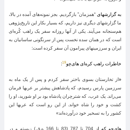
به گزارشهای
“
همزمان
”
بازگردیم
.
بجز نمونه‌های آمده در بالا،
ما گزارشهای دیگری نیز داریم، که بسیار بکار این تاریخ‌پژوهی
هم‌سنجانه می‌آیند
.
یکی از آنها روزانه سفر‌ یک راهب کُره‌ای
است که در همان سده نخست پس از سرنگونی ساسانیان به
ایران و سرزمینهای پیرامون آن سفر کرده است
:
19
خاطرات راهب کره‌ای های‌چو
:
«
از تخارستان بسوی باختر سفر کردم و پس از یک ماه به
سرزمین پارس رسیدم، که پادشاهش پیشتر بر عربها فرمان
می‌راند
.
یک عرب، که شترچران پادشاه بود بر او شورید، او را
کشت و خود را شاه خواند
.
از این رو است که عربها این
کشور را به تسخیر خود درآورده‌اند
»
های‌چو که از
704
تا
787 (83
تا
166
ه
.
ق
.)
زیسته و در