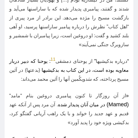
شدند و گفتند، پیامبری پدیدار شده که با ساراسنها می‌آید و
بازگشت مسیح را مژده می‌دهد
.
این برادر از مرد پیری از
“
اهل کتاب
”
نظرش را درباره پیامبر ساراسنها پرسید، او آهی
بلند کشید و گفت
:
او دروغین است، زیرا پیامبران با شمشیر و
سازوبرگ جنگی نمی‌آیند
»
11
“
درباره بدکیشیها
”
از یوحنای دمشقی
:
یوحنا که دبیر دربار
معاویه بوده است، در این کتاب به بدکیشیها
(
بدعتها
)
در آئین
مسیح پرداخته، که سَدویکُمین آنها را آئین محمد می‌داند
:
«
از آن روزگار تا کنون پیامبری دروغین بنام
“
مامد
“
(Mamed)
در میان آنان پدیدار شده
.
آن مرد پس از آنکه عهد
قدیم و عهد جدید را خواند و با یک راهب آریانی گفتگو کرد،
بدکیشی ویژه خود را پدید آورد
»