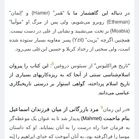
در دنباله این گاهشمار ما با
“
هَمر
” (Hamer)
و
“
اِثمان
”
(Etheman)
روبرو می‌شویم، ولی پس از مرگ او
“
موآبیا
”
(Moabia)
بر تخت می‌نشیند و نشانی از علی در دست نیست
.
همچنین اگرچه
“
یزیت
” (Yzit)
پسر معاویه بسیار ستوده شده
است، ولی سخنی از رخداد کربلا و حسین ابن‌علی نمی‌رود
.
8
“
تاریخ هراکلیوس
”
از ‌سبئوس دروغین
:
این کتاب را پیروان
اسلام‌شناسی سنتی از آنجا که به ریزه‌کاریهای بسیاری از
تاریخ اسلام پرداخته، گواهی استوار بر درستی تاریخنگاری
عباسی می‌دانند
.
9
مرد بازرگانی از میان فرزندان اسماعیل
«
در این زمان
بنام ماحمت
(Mahmet)
پدیدار شد تا به عنوان یک موعظه‌گر
به فرمان خدا راه درست را به آنان بنمایاند
.
او که داستان
موسا را فراگرفته بود، به آنان آموخت که خدای ابراهیم را
[
به