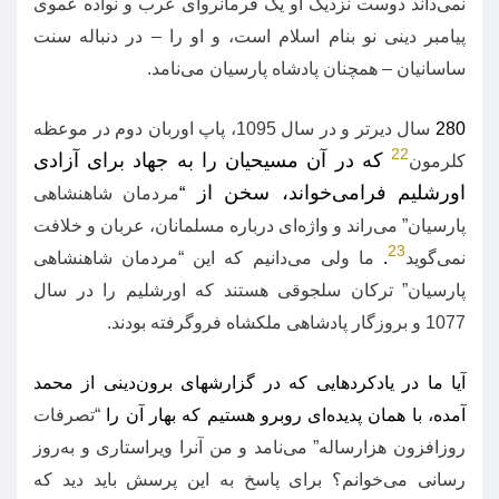
نمی‌داند دوست نزدیک او یک فرمانروای عرب و نواده عموی
پیامبر دینی نو بنام اسلام است، و او را
–
در دنباله سنت
ساسانیان
–
همچنان پادشاه پارسیان می‌نامد
.
280
سال دیرتر و در سال
1095
، پاپ اوربان دوم در موعظه
22
که در آن مسیحیان را به جهاد برای آزادی
کلرمون
اورشلیم فرامی‌خواند، سخن از
“
مردمان شاهنشاهی
پارسیان
”
می‌راند و واژه‌ای درباره مسلمانان، عربان و خلافت
23
نمی‌گوید
.
ما ولی می‌دانیم که این
“
مردمان شاهنشاهی
پارسیان
”
ترکان سلجوقی هستند که اورشلیم را در سال
1077
و بروزگار پادشاهی ملکشاه فروگرفته بودند
.
آیا ما در یادکردهایی که در گزارشهای برون‌دینی از محمد
آمده، با همان پدیده‌ای روبرو هستیم که بهار آن را
“
تصرفات
روزافزون هزارساله
”
می‌نامد و من آنرا ویراستاری و به‌روز
رسانی می‌خوانم؟ برای پاسخ به این پرسش باید دید که