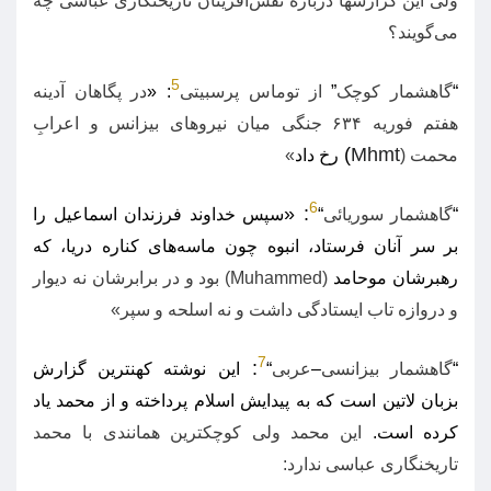
ولی این گزارشها درباره نقش‌آفرینان تاریخنگاری عباسی چه
می‌گویند؟
5
“
گاهشمار کوچک
”
از توماس پرسبیتی
: «
در پگاهان آدینه
هفتم فوریه ۶۳۴ جنگی میان نیروهای بیزانس و اعرابِ
)
Mhmt
محمت
(
رخ داد
»
6
«
:
“
گاهشمار سوریائی
“
سپس خداوند فرزندان اسماعیل را
بر سر آنان فرستاد، انبوه چون ماسه‌های کناره دریا، که
رهبرشان موحامد
(Muhammed)
بود و در برابرشان نه دیوار
و دروازه تاب ایستادگی داشت و نه اسلحه و سپر
»
7
:
“
گاهشمار بیزانسی
–
عربی
“
این نوشته کهنترین
گزارش
بزبان لاتین است که به پیدایش اسلام پرداخته و از محمد یاد
کرده است
.
این محمد ولی کوچکترین همانندی با محمد
تاریخنگاری عباسی ندارد
: