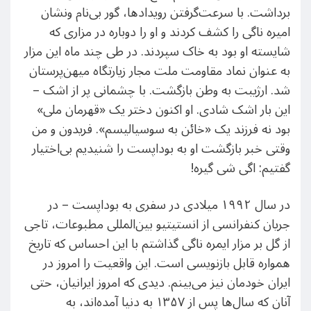
برداشت. با سرعت‌گرفتن رویدادها، گور بی‌نام ونشان
امیره ناگی را کشف کردند و او را دوباره در مزاری که
شایسته او بود به خاک سپردند. در طی چند ماه این مزار
به عنوان نماد مقاومت ملت مجار زیارتگاه میهن‌پرستان
شد. ارژیبت به وطن بازگشت. با چشمانی پر از اشک –
این بار اشک شادی. او اکنون دختر یک «قهرمان ملی»
بود نه فرزند یک «خائن به سوسیالیسم». فریدون و من
وقتی خبر بازگشت او به بوداپست را شنیدیم بی‌اختیار
گفتیم: اگی شی گیره!
در سال ۱۹۹۲ میلادی در سفری به بوداپست – در
جریان کنفرانسی از انستیتیو بین‌المللی مطبوعات، تاجی
از گل بر مزار ایمره ناگی گذاشتم با این احساس که تاریخ
همواره قابل بازنویسی است. این واقعیت را امروز در
ایران خودمان نیز می‌بینم. دیدی که امروز ایرانیان، حتی
آنان که سال‌ها پس از ۱۳۵۷ به دنیا آمده‌اند،‌ به