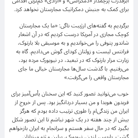
ابرقدرت پرچمدار «دمکراسی» و «آزادی» کم‌ترین اقدامی
برای کمک به جنبش دمکراتیک مجارستان نخواهد کرد.
برگردیم به گفته‌های ارژیبت ناگی: «ما یک مجارستان
کوچک مجازی در آمریکا درست کردیم که در آن اشعار
شاندور پتوفی را می‌خواندیم و به موسیقی بلا بارتوک،
فرانتس لیست و زولتان کودای گوش می‌دادیم. گاه به
زیارت مزار بارتوک که در تبعید، در نیویورک مرده بود،
می‌رفتیم. با گذشت سال‌ها مجارستان خیالی ما جای
مجارستان واقعی را می‌گرفت.»
خوب می‌توانید تصور کنید که این سخنان یأس‌آمیز برای
فریدون هویدا و من بسیار دردانگیز بود. پس از خروج از
ایران من زندگی‌ام را طوری ترتیب داده بودم که هرگز
بیش از چند هفته در یک شهر نباشم تا این تصور شکل
بگیرد که در حال سفر هستم و سرانجام به ایران بازخواهم
گشت. پاریس، لندن، نیویورک، برلین و ژنو میزبانان