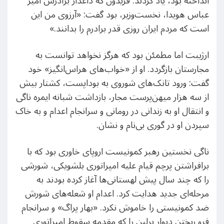
انداخته بود، یاد کردند. فریدون که داغدار برادرش امیر
عباس هویدا، نخست‌وزیر، بود گفت: «آرزوی من این
است که مردم ایران روزی قدر برادرم را بدانند.»
ارژیبت اما مطمئن بود که هرگز نخواهد توانست به
مجارستان بازگردد. او از «خواب‌های هراس‌انگیز» خود
گفت: ورود تانک‌‌های شوروی به بوداپست، کشتار بیش
از سه هزار میهن‌پرست مجار، بازداشت شبانه ایمره ناگی
و انتقال او به زندانی در رومانی و سرانجام اعدام و به خاک
سپردن او در گوری بی‌نام و نشان.
ناگی نخستین رهبر کمونیست اروپای خاوری بود که با
برافراشتن پرچم قیام علیه امپراتوری بلشویکی، شورشی
را که چند سال پیش لهستانی‌ها آغاز کرده بودند به
مرحله‌ای جدید هدایت کرد. اعدام او شعله‌های شورش
ضد کمونیستی را خاموش نکرد. «بهار پراگ» و سرانجام
فرو ریختن دیوار برلین را که مقدمه سقوط امپراتوری