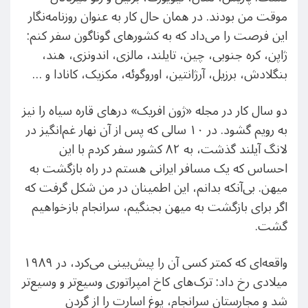
موقت من بودند. در همان حال کار به عنوان روزنامه‌نگار
این فرصت را می‌داد که به کشورهای گوناگون سفر کنم:
ژاپن، کره جنوبی، چین، تایلند، مالزی، اندونزی، هند،
بنگلادش، برزیل، آرژانتین، اوروگوئه، مکزیک، کانادا و …
دو سال کار در مجله «ژون افریک» درهای قاره سیاه را نیز
به رویم گشود. در ۱۰ سالی که پس از آن نهار غم‌انگیز در
لانگ آیلند گذشت، به ۸۲ کشور سفر کردم با این
احساس که یک مسافر ایرانی هستم در راه بازگشت به
میهن. بی‌آنکه بدانم، این اطمینان در من شکل گرفت که
اگر برای بازگشت به میهن بجنگیم، سرانجام باز‌خواهیم
گشت.
واقعه‌ای که کمتر کسی آن را پیش‌بینی می‌کرد، در ۱۹۸۹
میلادی رخ داد: ترک‌های کاخ امپراتوری وسیع‌تر و وسیع‌تر
شد و مجارستان سرانجام، یوغ اسارت را از گردن