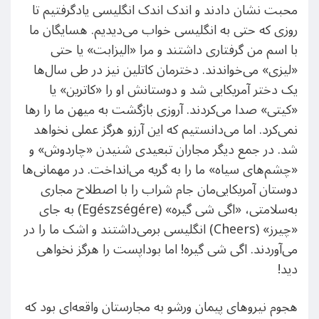
محبت نشان دادند و اندک اندک انگلیسی یادگرفتیم تا
روزی که حتی به انگلیسی خواب می‌دیدیم. هسایگان ما
با اسم من گرفتاری داشتند و مرا «الیزابت» یا حتی
«لیزی» می‌خواندند. دخترمان کاتلین نیز در طی سال‌ها
یک دختر آمریکایی شد و دوستانش او را «کاترین» یا
«کیتی» صدا می‌‌کردند. آروزی بازگشت به میهن ما را رها
نمی‌کرد. اما می‌دانستیم که این آرزو هرگز عملی نخواهد
شد. در جمع دیگر مجاران تبعیدی شنیدن «چاردوش» و
«چشم‌‌های سیاه» ما را به گریه می‌انداخت. در مهمانی‌ها
دوستان آمریکایی‌مان جام شراب را با اصطلاح مجاری
به‌سلامتی، «اگی شی گیره» (Egészségére) به جای
«چیرز» (Cheers) انگلیسی برمی‌داشتند و اشک ما را در
می‌آوردند. اگی شی گیره! اما بوداپست را هرگز نخواهی
دید!
هجوم نیروهای پیمان ورشو به مجارستان واقعه‌ای بود که