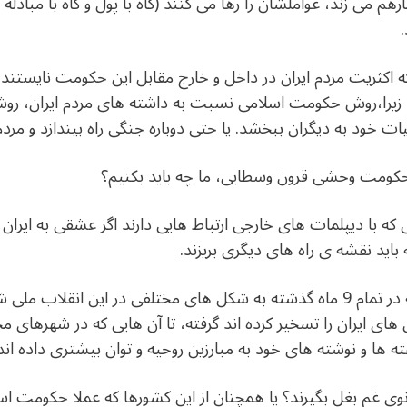
 می زند، عواملشان را رها می کنند (گاه با پول و گاه با مبادله 
ه اکثریت مردم ایران در داخل و خارج مقابل این حکومت نایستند
، زیرا،روش حکومت اسلامی نسبت به داشته های مردم ایران، روش
ه حیات خود به دیگران ببخشد. یا حتی دوباره جنگی راه بیندازد و مرد
 حکومت وحشی قرون وسطایی، ما چه باید بکنیم؟
 که با دیپلمات های خارجی ارتباط هایی دارند اگر عشقی به ایران و
باید نقشه ی راه های دیگری بریزند.
امامبارزین مستقل، یعنی آن هایی که در تمام 9 ماه گذشته به شکل های مختلفی در ا
 های ایران را تسخیر کرده اند گرفته، تا آن هایی که در شهرها
گفته ها و نوشته های خود به مبارزین روحیه و توان بیشتری داده اند
و زانوی غم بغل بگیرند؟ یا همچنان از این کشورها که عملا حکومت