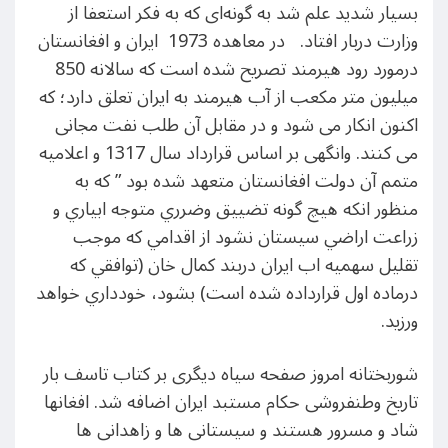
بسیار شدید علم شد به گونه‌ای که به فکر استعفا از
وزارت دربار افتاد. در معاهده 1973 ایران و افغانستان
درمورد رود هیرمند تصریح شده است که سالانه 850
میلیون متر مکعب از آب هیرمند به ایران تعلق دارد؛ که
اکنون انکار می شود و در مقابل آن طلب نفت مجانی
می کنند. وانگهی بر اساس قرارداد سال 1317 و اعلامیه
متمم آن دولت افغانستان متعهد شده بود ” كه به
منظور انكه هيچ گونه تضييق وضرري متوجه ابياري و
زراعت اراضي سيستان نشود از اقدامي كه موجب
تقليل سهميه اب ايران دربند كمال خان (توافقي كه
درماده اول قرارداده شده است) بشود، خودداري خواهد
ورزيد.
شوربختانه امروز صفحه سیاه دیگری بر کتاب تاسف بار
تاریخ وطنفروشی حکام مستبد ایران اضافه شد. افغانها
شاد و مسرور هستند و سیستانی ها و زاهدانی ها