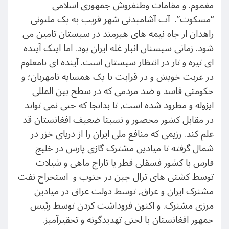
مغموم. و مقامات وطنفروش جمهوری اسلامی
“مسکوت”. آب آشامیدنی شهر قریب به یک ملیونی
زاهدان از چاه نیمه های هیرمند در سیستان تامین می
شود. زمانی سیستان انبار غله ایران بود. اما اینک آینده
ای تیره و تار در انتظار سیستان است. آینده ای نامعلوم
در غربت خویش و در قرابت با یک همسایه نامهربان؛ و
حکومتی فاسد و ضد مردمی که در سطح بین المللی
ایزوله و مطرود شده است, تا بدانجا که حتی نمی تواند
در مقابل کشور محصور و نسبتا ضعیف افغانستان قد
علم کند. رژیمی که منافع ملی ایران را از دریای خزر در
شمال گرفته تا میادین مشترک گازی پارس در خلیج
فارس با کشور فسقلی قطر یا تاراج ماهی و شیلات
توسط کشتی های ترال چین در جنوب و استخراج نفت
مشترک ایران و عراق, توسط دولت عراق در میادین
مرزی مشترک. و اکنون فروداشت کردن توسط رئیس
جمهور افغانستان با لحنی تهدیدگونه و تحقیرآمیز.