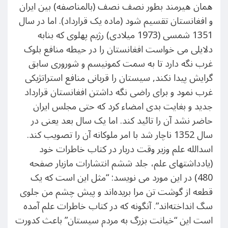
همان هیرمند بطور نصف نصف (بالمناصفه) بین ایران
و افغانستان تقسیم شود (ماده یک قرارداد). اما در سال
1351 شمسی (1973 میلادی) رژیم پهلوی که بنابه
دلایلی می خواست افغانستان را در حیطه منافع بلوک
غرب نگه دارد تا به سمت کمونیسم و شوروری سابق
گرایش پیدا نکند, سیستان را قربانی منافع استراتژیکی
غرب نمود و برای راضی نگه داشتن افغانستان قرارداد
جدید و بغایت بدی امضاء کرد که حتی مجلس ایران
حاضر نشد آن را تائید کند. اما یک سال بعد یعنی در
سال 1352 ناچار شد با امر ملوکانه آن را تصویب کند.
اسدالله علم وزیر وقت دربار در کتاب خاطرات خود
(یادداشتهای علم، جلد ششم انتشارات مازیار صفحه
480) در این مورد می نویسد: “مثل این است که یک
قطعه از گوشت تن مرا بریده‌اند و پیش چشم من جلوی
سگ انداخته‌اند”. آنگونه که در کتاب خاطرات علم آمده
است این “خیانت بزرگ به مردم سیستان” باعث کدورت