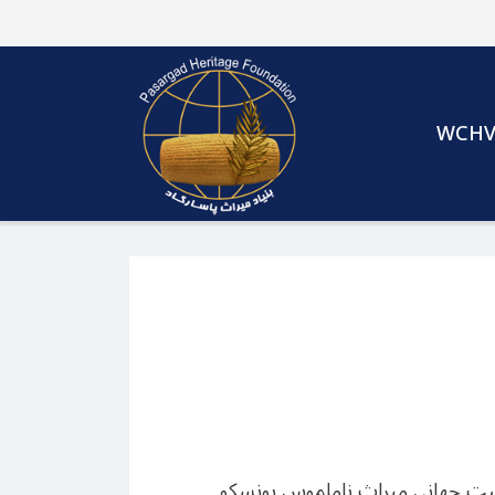
WCH
رست جهانی میراث ناملموس یونسکو