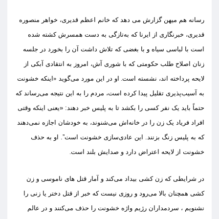
رسانه هم میهن گزارش می دهد که خانم اعظم قدیری، خواهر منصوره
قدیری، خبرنگاری از ایرنا که به‌تازگی به دست همسرش کشته شده
است با لباسی سیاه و با بغ
ضی
که تلاش دا
شت
آن را بخورد در جلسه
زنان اص
لا
ح طلب حکومتی که با شوری آش
،
امروز به انتقادی آبکی از
لایحه پرداخته اند، نشسته است
.
او
در این مورد
می‌گوید
«
اینکه خشونت
به آسیب‌پذیری تقلیل پیدا کرده است، مردم را به این نتی
ج
ه می‌رساند که
حتماً باید یک نفر کسی را بکشد تا به پلیس خبر دهند
: «
یعنی اینکه وقتی
افراد فریاد یک زن را در خانه‌اش می‌شنوند، به خودشان اجازه نمی‌دهند
که به پلیس زنگ بزنند
.
این عادی‌سازی خشونت است”
.
او
به حذف
خشونت از لایحه اعتراض دارد و
صدای
ش
بلند است
.
د
ر شرایطی که زن کشی بیداد می‌کند و آمار قتل های ناموسی و زن
کشی همچنان بالا می‌رود و روزی نیست که خبر از قتل دختر یا زنی را
نش
نو
یم ، سردمداران رژیم واژه
خ
شونت را حذف می‌کنند و در عالم