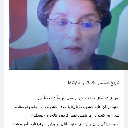
تاریخ انتشار: May 31, 2025
پ
س از
۱۳
سال به اصطلاح بررسی
،
نهایتاً لایحه
«
تأمین
ام
نیت
زنان
علیه
خشونت زنان
»
با حذف خشونت به مجلس فرستاده
شد
.
این لایحه بار ها نامش ت
غ
ییر کرده و بالاخره
«
پیشگیری از
آسیب‌دیدگی زنان و ارتقای امنیت آنان در برابر سوءرفتار
»
نامیده شد
.