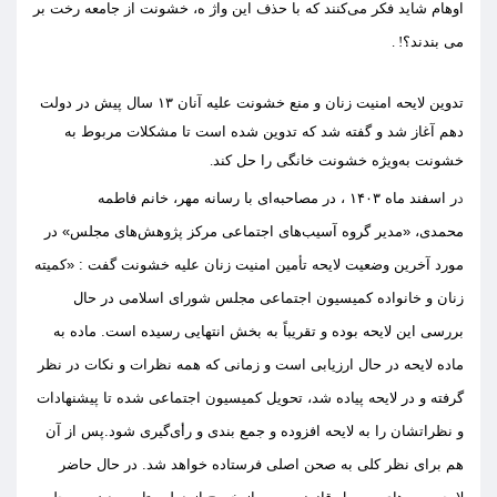
اوهام شاید فکر می‌کنند که با حذف این واژ ه، خشونت از جامعه رخت بر
می بندند
؟
!
.
تدوین
لایحه امنیت زنان و منع خشونت علیه آنا
ن
۱۳ سال پیش
در
دولت
دهم
آغاز شد و گفته شد که تدوین شده است تا مشکلات مربوط به
خشونت به‌ویژه خشونت خانگی را حل کند
.
د
ر اسفند ماه
۳
۱۴۰
، در
م
صاحبه‌ای
با
رسانه مهر
،
خانم
فاطمه
محمدی
،
«
مدیر گروه آسیب‌های اجتماعی مرکز پژوهش‌های مجلس
»
در
مورد
آخرین وضعیت لایحه تأمین امنیت زنان
علیه خشونت گفت
:
«
کمیته
زنان و خانواده کمیسیون اجتماعی مجلس شورای اسلامی در حال
بررسی این لایحه بوده و تقریباً به بخش انتهایی رسیده است
.
ماده به
ماده لایحه در حال ارزیابی است
و
زمانی که همه نظرات و نکات در نظر
گرفته و در لایحه پیاده شد، تحویل کمیسیون اجتماعی شده تا پیشنهادات
و نظراتشان را به لایحه افزوده و جمع بندی و رأی‌گیری شود
.
پس از آن
هم برای نظر کلی به صحن اصلی فرستاده خواهد شد
.
در حال حاضر