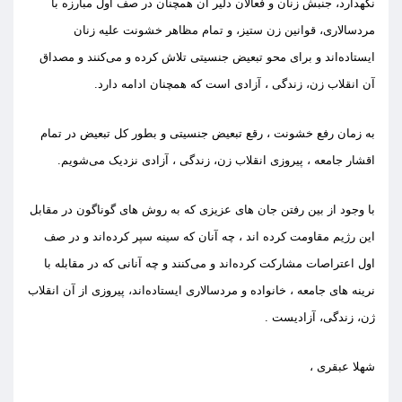
نگهدارد
،
جنبش زنان و فعالان دلیر آن همچنان
در صف اول مبارزه با
مردسالاری، قوانین زن ستیز، و تمام مظاهر خشونت علیه زنان
ایستاده‌اند و برای محو تبعیض
ج
نسیتی تلاش کرده و می‌کنند و مصداق
آن
انقلاب زن، زندگی ، آزادی
است که همچنان ادامه دارد
.
به زمان رفع
خشونت ،
رقع
تبعیض
ج
نسیتی و
بطور کل تبعیض در تمام
اقشار جامعه ،
پیروزی انقلاب زن، زندگی ، آزادی ن
ز
دیک می‌شویم
.
با وجود از بین رفتن جان های عزیزی که ب
ه
روش های
گونا
گ
ون در مقابل
این ر
ژ
یم مقاومت کرده اند ، چه
آ
نان
که
سینه
سپر کرده‌اند
و
در صف
اول اعتراصات مشارکت
کرده‌اند و می‌کنند
و چه
آ
نانی که در مقابله با
نرینه
ه
ای
ج
امعه
،
خانواده
و مردسالاری
ایستاده‌اند، پیروزی از آن انقلاب
ژن، زندگی، آزادیست
.
ش
هلا عبقری ،