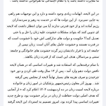
ما مغایرت داشته باشد یا با نظام اجتماعی ما هم‌خوانی نداشته باشد”
.
در این لای
ح
ه
،
ابها
م
ات زیادی وجود دا
شت
ه
و دارد
و این توجیهات هم راهی
به جایی نمی‌برد
.
از این دولت ها که در خدمت
به
رهبر و سردمدا
را
ن
ر
ژ
یم آماده اند و
از
خود قدرتی ندارند آیا می توان انتظار داشت که لایحه
ای تدوین کنند که بتواند مشکلات خشونت علیه زنان را حل و یا حتی
تعدیل کند
!
؟
حکومت و دولت
های
تدارکچی
اش
خود با خشونت است که
در قدرت
هستند و خشونت عامل بقای آنان است
.
زنان نیمی از
جامعه
اند
و با قرار دادنشان زیر گرده خشونت های
خ
انوادگی و جامعه
س
نت
ی و مردسالار
،
هدف این است
که
از قدرت زنان بکاهند
.
با
تمام ترفندهایی که استفاده شد و ت
غ
ییرات اساسی
که
در همان لایحه
نافص دولت دهم
وارد آمد ، پس از
۱۳
سال وقت تلف کردن و دور خود
چرخیدن و صرف هزینه
ه
ای بسیار نهایتاً لایحه از م
ج
لس پس گرفته
شد
.
بهروز آ
ذ
ر م
عاون رئیس‌جمهور
پزشکیان
در امور زنان و خانواده
درباره لایحه امنیت زنان
در ده اردیبهشت
۱۴۰۴
اعلام کرد که
«
از آنجایی
که هدف اصلی دولت حفاظت از زنان در برابر خشونت بود، و طرح جدید
تغییرات اساسی پیدا کرده بود، امروز تصمیم به استرداد این لایحه گرفته