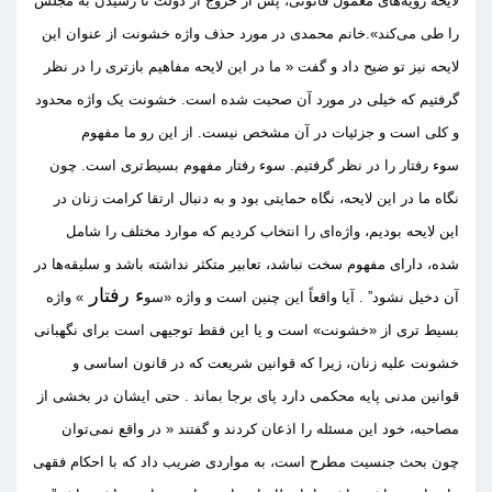
لایحه رویه‌های معمول قانونی، پس از خروج از دولت تا رسیدن به مجلس
را طی می‌کند
».
خانم
محمدی در
مورد
حذف واژه خشونت از عنوان این
لایحه نیز
تو
ض
یح داد و گفت
«
ما در این لایحه مفاهیم بازتری را در نظر
گرفتیم که خیلی در مورد آن صحبت شده است
.
خشونت یک واژه محدود
و کلی است و جزئیات در آن مشخص نیست
.
از این رو ما مفهوم
سو
ء
رفتار را در نظر گرفتیم
.
سو
ء
رفتار مفهوم بسیط‌تری است
.
چون
نگاه ما در این لایحه، نگاه حمایتی بود و به دنبال ارتقا کرامت زنان در
این لایحه بودیم، واژه‌ای را انتخاب کردیم که موارد مختلف را شامل
شده، دارای مفهوم سخت نباشد، تعابیر متکثر نداشته باشد و سلیقه‌ها در
ء رفتار
آن دخیل نشود
”
.
آیا واقعاً این چنین است و واژه
«
سو
»
وا
ژ
ه
بسیط تری از
«
خشونت
»
است و یا این فقط توجیهی است برای نگهبانی
خشونت علیه زنان، زیرا
که
قوانین شریعت که در قانون اساسی و
قوانین مدنی پایه م
ح
کمی دارد
پای برجا بماند
.
حتی ایشان در ب
خ
شی از
مصاحبه
، خ
ود این مس
ئل
ه را اذعان کردند و گفتند
«
د
ر واقع نمی‌توان
چون بحث جنسیت مطرح است، به مواردی ضریب داد که با احکام فقهی