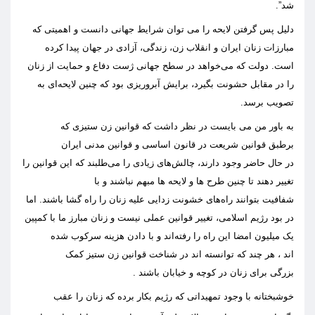
شد”
.
دلیل
پس گرفتن لایحه را می توان شرایط
ج
هانی دانست و اهمیتی که
مبارزات زنان ایران
و انقلاب زن، زندگی، آزادی
در جهان پیدا کرده
است
.
دولت
که می‌خواهد در سط
ح
جهانی ژست دفاع و
ح
مایت
از
زنان
را در مقابل
ح
شونت بگیرد، برایش آبروریزی بود که چنین لای
ح
ه‌ای به
تصویب برس
د
.
به باور من می
با
یست
در نظر داشت که قوانین زن ستیزی که
برطب
ق
قوانین شریعت در قانون اساسی و قوانین مدنی ایران
در
ح
ال
حاضر
وجود دار
ن
د
،
چالش‌های
زیادی را می‌طلبند که
این
قوانین را
تغییر دهند تا چنین طرح ها و لایحه ها مبهم نباشند و با
شفافیت
بتوانند
راه‌های خشونت زدایی علیه زنان
را
راه گشا باشن
د
.
اما
در بود رژیم اسلامی
،
تغییر قوانین عملی نیست و زنان مبارز ما با کمپین
یک میلیون امضا این راه را رفته‌اند و با دادن هزینه‌ سرکوب شده
اند
،
هر چند ک
ه
توانسته اند در شناخت قوانین زن ستیز کمک
بزر
گ
ی
ب
رای
زنان در کو
چ
ه و خیابان باشند
.
خوشبختانه
با وجود تمهیداتی که ر
ژی
م بکار برده که زنان را عقب