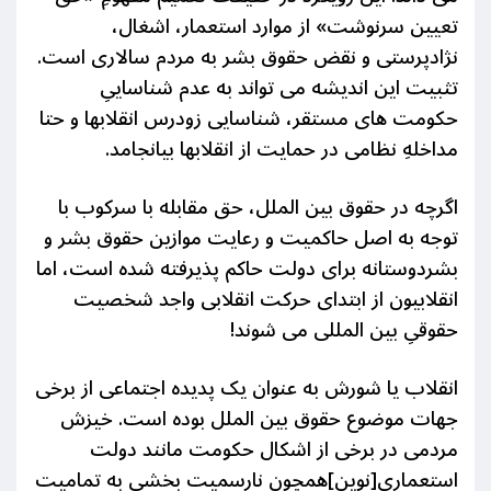
تعیین سرنوشت» از موارد استعمار، اشغال،
نژادپرستی و نقض حقوق بشر به مردم سالاری است.
تثبیت این اندیشه می تواند به عدم شناساییِ
حکومت های مستقر، شناسایی زودرس انقلابها و حتا
مداخلهِ نظامی در حمایت از انقلابها بیانجامد.
اگرچه در حقوق بین الملل، حق مقابله با سرکوب با
توجه به اصل حاکمیت و رعایت موازین حقوق بشر و
بشردوستانه برای دولت حاکم پذیرفته شده است، اما
انقلابیون از ابتدای حرکت انقلابی واجد شخصیت
حقوقیِ بین المللی می شوند!
انقلاب یا شورش به عنوان یک پدیده اجتماعی از برخی
جهات موضوع
حقوق بین الملل
بوده است.
خیزش
مردمی در برخی از اشکال
حکومت مانند دولت
استعماری[نوین]همچون نارسمیت بخشی
به تمامیت