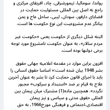
رواندا، سومالیا، تیمورشرقی، چاد، افریقای مرکزی و
راجع به اصل بین المللی مسئولیت حمایت در
قضایای دارفور، سودان، لیبی، ساحل عاج و یمن
بیانگر عدم مشروعیت این نوع حکومت ها است.
البته شکل دیگری از حکومت یعنی «حکومت غیر
مردم سالار»، به
عنوان حکومت
نامشروع
مورد توجه
برخی دولتها بوده است.
افزون براین موارد در مقدمه اعلامیه جهانی حقوق
بشر 1948 بیان شده است:« اساسا حقوق انسانی را
باید با اجرای قانون حمایت کرد تا بشر به عنوان آخرین
علاج به قیام بر ضد «استبداد و سرکوب» مجبور
نگردد». همچنین ماده(1) مشترک میان پیمان بین
المللی حقوق مدنی و
سیاسی و نیز پیمان
اقتصادی،اجتماعی و فرهنگی مورخ1966، به حق