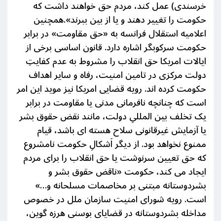
خرسندی) عمل کند، مردم حق خواهند داشت که
حکومت را تغییر دهند و یا از بین ببرند».همچنین
اعلامیه استقلال فرانسه به «حق مقاومت» در برابر
حکومت سرکوبگر اشاره دارد. قانون اساسی برخی از
ایالات امریکا حق انقلاب را مشروط به عدم
کفایتِ
دولت مرکزی در تامین امنیت، رفاه و سایر اهداف
حکومت کرده اند. رویه قضایی امریکا نیز موید این امر
است که چنانچه نافرمانی مدنی یا مقاومت در برابر
یک تخلف بین المللیِ دولت، مانند نقض حقوق بشر
یا آزمایش غیرقانونی سلاح هسته ای باشد، قیام
ممنوع نخواهد بود.
از دیگر اَشکالِ حکومت نامشروع
که حق تعیین سرنوشت یا حق انقلاب را برای مردم
ایجاد می کند،
حکومت «ناقض حقوق بشر و
بشردوستانه مبتنی بر مخاصمات مسلحانه و…»
است.
رویه شورای امنیت سازمان ملل در خصوص
مداخله بشردوستانه در قضایای بوسنی هرزه گوین،