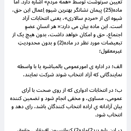
تعیین سرنوشت توسط «همه مردم» اشاره دارد. اما
ماده(25) پیمان نشانگر بهترین شیوهِ اِعمال این حق،
شیوه ای از «مردم سالاری»، یعنی انتخابات آزاد
است. این ماده بیان می دارد:« هر انسانِ عضوِ
اجتماع، حق و امکان خواهد داشت، بدون هیچ یک از
تبعیضات مورد نظر در ماده(2) و بدون محدودیتِ
غیرمعقول؛
الف؛ در اداره ی امورعمومی بالمباشره یا با واسطه
نمایندگانی که آزاد انتخاب شوند شرکت نمایند،
ب؛ در انتخابات ادواری که از روی صحت با آرای
عمومی، مساوی، و مخفی انجام شود و
تضمین کننده
بیان آزادانه یِ اراده انتخاب کنندگان باشد، رای دهد و
انتخاب شود.
در این باره بند2)ماده2) کنوانسیون افریقایی حقوق