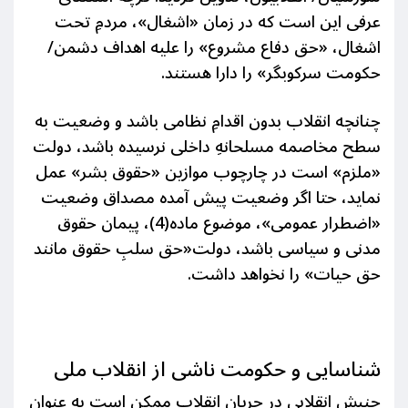
عرفی این است که در
زمان «اشغال»، مردمِ تحت
اشغال، «حق دفاع مشروع» را علیه اهداف دشمن/
حکومت سرکوبگر» را دارا هستند.
چنانچه انقلاب بدون اقدامِ نظامی باشد و وضعیت به
سطح مخاصمه مسلحانهِ داخلی نرسیده باشد، دولت
«ملزم» است در چارچوب موازین «حقوق بشر» عمل
نماید، حتا اگر وضعیت پیش آمده مصداق وضعیت
«اضطرار عمومی»، موضوع ماده(4)، پیمان حقوق
مدنی و سیاسی باشد، دولت«حق سلبِ حقوق مانند
حق حیات» را نخواهد داشت.
شناسایی و حکومت ناشی از انقلاب ملی
جنبش انقلابی در جریان انقلاب ممکن است به عنوان