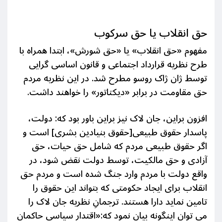
حق انقلاب یا حق سرکوب
مفهوم «حق انقلاب» یا «حق شورش»، ابتدا همراه با
طرح نظریه قرارداد اجتماعی و قانون اساسی گرایی
توسط ژان ژاک روسو مطرح شد. در این نظریه مردم
حق مقاومت در برابر «دیکتاتور» را خواهند داشت.
افزون براین، جان لاک نیز براین باور بود که: دولت،
پاسدار
حقوق طبیعی[حقوق
بنیادین بشری] است
و
اگر حقوق طبیعی مردم که شامل حق حیات، حق
آزادی و حق مالکیت،
توسط دولت نقض شود، در
واقع دولت با مردم وارد جنگ شده است و مردم حق
انقلاب برای ایجاد حکومتی که بتواند این حقوق را
تامین نماید دارا هستند. ترجمانِ نظریه جان
لاک را
می توان اینگونه بیان نمود که:«اقتدار سیاسی حاکمان