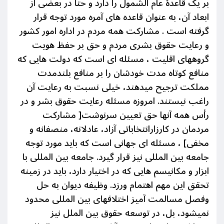
بر یک قاعدۀ عام الشمول را دارد و حتا در بعضی از
ابعاد آن، به عنوان قاعده های آمره مورد توجه قرار
گرفته است . مشارکت
همە مردم در ادارە امور کشور
و رعایت حقوق بشری مردم و حق بر حفظ هویت
گروههای اقلیت ، مسئله ای است که دولت هایی که
منافع کوتاه مدت خودشان را بر منافع بلندمدت
مملکت ترجیح میدهند، خیلی نسبت به رعایت آن
راغب نیستند. امروزه مسئلە رعایت حقوق بشر و در
رأس
همە
آنها حق
تعیین
سرنوشت[ مشارکت
مردمان در کارزارانتخاباتی آزاد، عادلانه، منصفانه و
مخفی] ، مسئله ای جهانی است که باید مورد توجه
جامعە بین المللی نیز قرار گیرد. جامعە بین المللی با
ابزار و مکانیسم هایی که در اختیار دارد، باید در زمینە
تحقق این مهم اهتمام
ورزد.
وظیفە دیوان به حل
وفصل مسالمت آمیز اختلافهای بین المللی محدود
نمیشود، بل، در توسعە حقوق بین الملل نیز