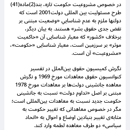
در خصوص مشروعیت حکومت تازه، بند(2)ماده(41)
طرح مسئولیت بین المللی دولت2001 است که
دولتها ملزم به عدم شناساییِ «وضعیت مبتنی بر
نقض جدی حقوق بشر» هستند. به بیان دیگر،
برخلاف «کشور» که معیار شناسایی آن «حاکمیت
موثر» بر سرزمین است، معیار شناسایی «حکومت»،
«مشروعیت» آن است.
نگرش کمیسیون حقوق بین‌الملل در تفسیر
کنوانسیون حقوق معاهدات مورخ 1969 و نگرش
معاهده جانشینی دولت‌ها بر معاهدات مورخ 1978
مبتنی بر اصل «تداوم دولت» نسبت به جانشینی
حکومت جدید نسبت به معاهدات بین‌المللی است؛
مگر در خصوص معاهداتی که تغییر حکومت به
مثابه‌ی تغییر بنیادین اوضاع و احوال به «اتحاد
سیاسی» دو طرف معاهده لطمه وارد کند.