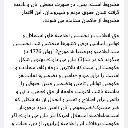
مشروط است، پس، در صورت تخطی آنان و نادیده
گرفته شدن حقوق مردم و شهروندان، این اقتدار
مشروط از حاکمان ستانده می شود».
حق انقلاب در نخستین اعلامیه های استقلال و
قوانینِ اساسی برخی کشورها منعکس شد. نخستین
سند اعلامیهِ ویرجینیا به مورخ12ژوئن 1776 باز
میگردد که در بند(3
)
بیان می دارد:« بهترین شکل
حکومت آن است که بالاترین درجه رفاه، سعادت و
امنیت را برای
مردم «تامین و تضمین» نماید. هر
حکومتی توانایی تامین وتضمین چنین حقوقی را
نداشته
باشد، اکثریت جامعه
از حق قطعی، ذاتی و
دائمی برای اصلاح و تغییر و انحلال آن به شکلی که
خیرِ مشترک/خیرعمومی آنان تامین شود برخوردار
است»
.اعلامیه استقلال امریکا نیز بیان می دارد:« اگر
حکومت برخلاف
این اعلامیه (برابری، آزادی، حیات و