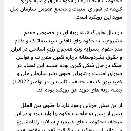
«حکومت اشغالگر» در آنگولا، عراق و شبه جزيره
کریمه در شورای امنیت و مجمع عمومی سازمان ملل
موید این رویکرد است.
در سال های گذشته رویه اي در خصوص «عدم
مشروعیتِ» حکومتهای ناقضِ سیستماتیک و نظام
مندِ حقوق بشر[به ویژه همچون رژیم اسلامی در ایران]
و حقوق بشردوستانه درباره نقضِ مقررات و قوانین
جنگ در حال شکل گیری بوده است. اين قضایا در
شورای امنیت و شورای حقوق بشر سازمان ملل و
کمیسیون کشف حقیقت تاسیس در نوامبر 2022 از
جمله رویه های موید این رویکرد بوده اند.
از این بیش
جریانی وجود دارد تا حقوق بین الملل
بیش از پیش به ماهیت حکومتها وارد شود و در این
مرحله، «حکومت های غیرمردم سالار» را نامشروع
می داند. این رویکرد در حقیقت تعمیم مفهومِ «حق