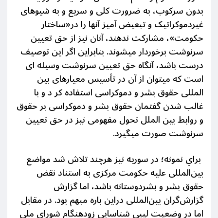
بدون سرکوب، به ضرورت کلی و سریع و به شیوهای
غیردموکراتیک و تبعیض آمیز آنها را در«ساختار
حکومت»، مشارکت ندهند، آنان
نیز از حق تعیین
سرنوشت برخوردار میشوند. بنابراین اگر این توصیف
درست باشد، آنگاه حق تعیین سرنوشت وسیله ای
است که میتوان از آن در تأسیس معیارهای بین
المللی حقوق بشر و دموکراسی استفاده کر د و با
غالب شدن گفتمان حقوق بشر و دموکراسی بر حقوق
و روابط بین الملل تحول مفهومی نیز در حق تعیین
سرنوشت صورت میگیرد.
براي نمونه؛ در سوریه نیز هرچند تلاش شد مواضع
بین‌المللی علیه حکومت مرکزی به استناد نقض
حقوق بشر و بشردوستانه باشد، اما گزارش
گزارش‌گران بین‌المللی دراین باره مبهم بود. در مقابل
اما در وضعیت لیبی شناسایی زودهنگام شورای ملی