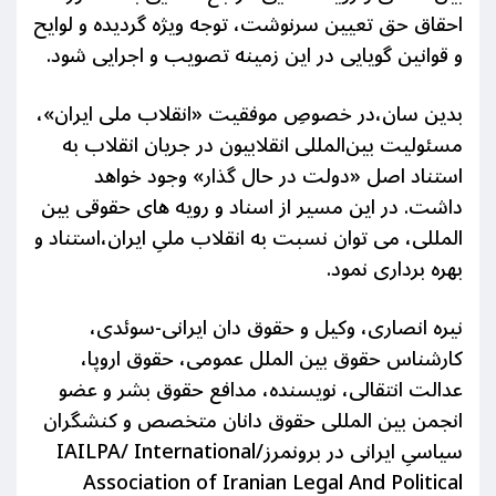
احقاق حق تعیین
سرنوشت،
توجه ویژه گردیده و لوایح
و قوانین گویایی در این زمینه تصویب و اجرایی شود.
بدین سان،
در خصوصِ موفقیت «انقلاب ملی ایران»،
مسئولیت بین‌المللی انقلابیون در جریان انقلاب به
استناد اصل «دولت در حال گذار» وجود خواهد
داشت. در این مسیر
از اسناد و رویه های حقوقی بین
المللی، می توان نسبت به انقلاب ملیِ ایران،استناد و
بهره برداری نمود.
نیره انصاری، وکیل و حقوق دان ایرانی-سوئدی،
کارشناس حقوق بین الملل عمومی، حقوق اروپا،
عدالت انتقالی، نویسنده، مدافع حقوق بشر و عضو
انجمن بین المللی حقوق دانان متخصص و کنشگران
سیاسیِ ایرانی در برونمرز/IAILPA/ International
Association of Iranian Legal And Political