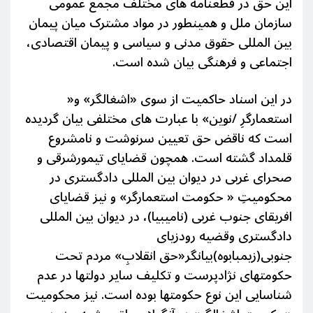
این حق در قطعنامه های مختلف مجمع عمومی
سازمان ملل و همینطور در مواد مشترک میان پیمان
بین المللی حقوق مدنی و سیاسی و پیمان اقتصادی،
اجتماعی و فرهنگی بیان شده است.
در این اسناد حاکمیت از سوی «اشغالگر» و«
استعمارگرِ /نوین» با عبارت های مختلفی بیان گردیده
است که ناقض حق تعیین سرنوشت و نامشروع
قلمداد گشته است. همچون قضایای تیمورشرقی و
صحرای غربی در دیوان بین المللی دادگستری در
محکومیتِ « حکومت استعمارگر» و نیز قضایای
افریقای جنوب غربی (نامیبیا)، در دیوان بین المللی
دادگستری وقضیه رودزیای
جنوبی(زیمبابوه)بیانگر«حق انقلابِ» مردم تحت
حکومتهای نژادپرست و تکلیف سایر دولتها در عدم
شناسایی این نوع حکومتها بوده است. نیز محکومیت