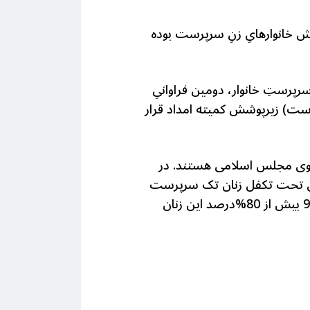
ش خانوارهایِ زنِ سرپرست بوده
ون و 30 هزار زن، از دو میلیون و 5488 هزار تن زنانِ سرپرستِ خانوار، دومین فراوانیِ
رست) زیرپوشش کمیته امداد قرار
 سوی مجلس اسلامی هستند.
در
سال تعدادشان بیشتر می شود و در حال حاضر بیش از 6 میلیون تن تحت تکفل زنان تک سرپرست
قراردارند. این افراد شرایط سختی را برای گذران زندگی تجربه می کنند. بر اساس سرشماری سال90 بیش از 80%درصد این زنان