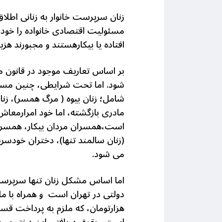
زنان سرپرست خانوار به زنانی اطلا
مسئولیت اقتصادی خانواده را خود ب
افتاده یا بیکارهستند و مجبورند هزی
بر اساس تعاریف موجود در قانون م
شود. اما تحت شرایطی، چنین مسئول
شامل؛ زنان بیوه ( مرگ همسر)، زنان
مادری بازگشته، اما خود امرارمعا
است،همسران مردان بیکار، همسران
(زنان سالمند تنها)، دختران خودسرپ
می شود.
اما اساس مشکل زنان تنها سرپرست 
هزارتومان، که ملزم به پرداخت قسط