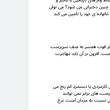
ر اضافه کار 800 هزارتومان و مجموع اقساط وام های دریافتی با تاخیر و
ر بالا شامل چنین دخترانی می شود؟ می توان
خانواده ی خود را تامین می کند
 سرپرست خانوار است. در ایران70% درصد زنان بر اثر فوت همسر به صف سرپرست
رصد طلاق در شهرها و 2% درصد در روستاها است. افزون بر آن باید مهاجرت
کارمزدی یا دستمزدِ کم رنج می
رصت های برابر نمی توانند
 بیانگرنرخ بسیار پایین نسبت به مردان است. نرخ