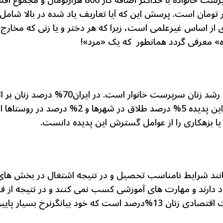
است. حقوق دریافتی این دخترِ سرپرست خانواده با حداکث
دِ همیشگی آنها مبلغ 900 هزار تومان است. پرسش این که آیا تعاریف یاد شده د
ی از اساس غیرعلمی است، زیرا که هر دختر و یا زنی که مخارج 
ده» معرفی گردد همانطور که یک «مرد»!
فوت همسر و طلاق دو عامل عمده رشد زنان
خانوار می پیوندند. عامل دیگر رشد این پدیده 5% د
 یا بزهکاری را از عوامل گسترش این پدیده دانست.
نند شرایط نامناسب تحصیل و در نتیجه اشتغال در بخش های 
د دارند و مهارت های آموزشی کسب نمی کنند و در نتیجه از ف
استفاده کنند. در ایران نرخ مشارکت اقتصادی زنان 13%درصد است که خود