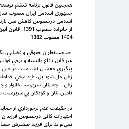
1404 مصوب 1382.
صاحب‌نظران حقوقي و قضايي، نگاه 
غير قابل دفاع دانسته و برخي قوانين
پيگيري حقشان نشناسند. در عين حا
زنان حل شود بل، بايد برخي اقدامات
زنان – چه زنان سرپرست‌خانوار و چه
تامين زنان و كودكان بي‌سرپرس
در حقیقت عدم برخورداري از حمايت
اختيارات كافي درخصوص فرزندان صغ
نمي‌تواند براي فرزند صغيرش حساب 