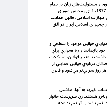
 اقتصادی، اجتماعی و فرهنگی مصوب سال 1395، منشور حقوق و مسئولیت‌های زنان در نظام
جمهوری اسلامی ایران مصوب سال 1385، قانون کار، قانون تشکیل شورای عالی اشتغال مصوب 1377، قانون مجلس شورای
، قانون تامین اجتماعی، قانون مجازات اسلامی، قانون حمایت
سی کیفری مصوب 1392 و اجرایی 1394، سند چشم انداز جمهوری اسلامی ایران در افق
مواردي قوانين موجود را سطحي و
ود بازبمانند و راه همواري براي
 داشت با تغيير قوانين، مشكلات
نان درباره‌ي قوانين حمايتي از
 روز بحراني‌تر مي‌شود و قانون
ات خيريه به آنها، نداشتن
به‌رو هستند. زن سرپرست خانوار
 قيم باشد و اگر قيم نداشته