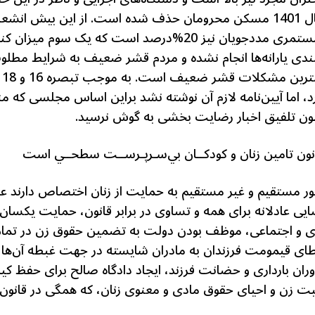
نمی‌دهند. از نابختیاری در بودجه سال 1401 مسکن محرومان حذف شده است. از 
مستمری مددجویان نیز 20%درصد است که یک سوم
فمندی یارانه‌ها انجام نشده و مردم قشر ضعیف به شرایط مطلوب
رد، اما آیین‌نامه لازم آن نوشته نشد براین اساس مجلسی که 
یون تلفیق اخبار رضایت بخشی به گوش نرسید.
انون تامين زنان و كودكــان بي‌سـرپـرســت سطحــي است
ور مستقیم و غیر مستقیم به حمایت از زنان اختصاص دارند عبار
ضایی عادلانه برای همه و تساوی در برابر قانون، حمایت یکسان ق
ی و اجتماعی، موظف بودن دولت به تضمین حقوق زن در تمام
طای قیمومت فرزندان به مادران شایسته در جهت غبطه آن‌ها
ن بارداری و حضانت فرزند، ایجاد دادگاه صالح برای حفظ کیان 
 زن و احیای حقوق مادی و معنوی زنان، که همگی در قانون