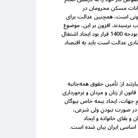
این بیش انشعابات مسکن محرومان در
 میزان کنونی است، همچنین عدالت برای
 نرسیدند. افزون بر این،
موضوع
مسکن، اشتغال و مستمری از مهمترین مشکلات قشر ضعیف است. به موجب تبصره 16 و 18 بودجه 1400 قرار بود ایجاد اشتغال
منادی عدالت است باید به اقتصاد
تند از: تأمین حقوق همه‌جانبه
انون از زنان و مردان و برخورداری
 جهات، ایجاد بیمه خاص بیوگان
 در صورت نبودنِ ولی شرعی،
و بقای خانواده و ایجاد
 اساسی ایران بیان شده است.