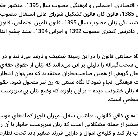
همچنین قانون برنامه ششم توسعه
اسلامی درخصوص کاهش سن بازنشستگی زنان مصوب سال 1395
از خانواده مصوب 1391، قانون آئین دادر
حمايتي قانون را در اين زمينه ضعيف و نارسا مي‌دانند و در 
 سخت‌گيرانه را دليلي بر اين مي‌دانند كه زنان از حقوق حقه‌ي خ
ل گروهي از همين صاحب‌نظران معتقدند كه نمي‌توان انتظار
 فرهنگي انجام شود تا نگاه سنتي به زن نيز متحول شود. حقوقدا
 زنان خشونت ديده – بر اين باورند كه وضع زنان بي‌سرپرست هر
ت سطحي است.
‌هاي كافي قانوني، نداشتن شغل، ميزان ناچيز كمك‌هاي موسس
ير از جمله مشكلاتي است كه زنان سرپرست خانوار با آن رو
باز كند و كليه‌ي اموال و دارايي فرزند صغير بايد تحت نظارت