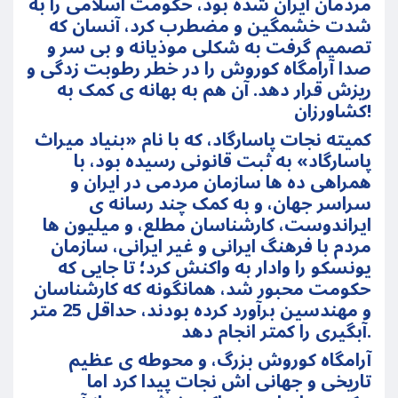
مردمان ایران شده بود، حکومت اسلامی را به
شدت خشمگین و مضطرب کرد، آنسان که
تصمیم گرفت به شکلی موذیانه و بی سر و
صدا آرامگاه کوروش را در خطر رطوبت زدگی و
ریزش قرار دهد. آن هم به بهانه ی کمک به
کشاورزان!
کمیته نجات پاسارگاد، که با نام «بنیاد میراث
پاسارگاد» به ثبت قانونی رسیده بود، با
همراهی ده ها سازمان مردمی در ایران و
سراسر جهان، و به کمک چند رسانه ی
ایراندوست، کارشناسان مطلع، و میلیون ها
مردم با فرهنگ ایرانی و غیر ایرانی، سازمان
یونسکو را وادار به واکنش کرد؛ تا جایی که
حکومت محبور شد، همانگونه که کارشناسان
و مهندسین برآورد کرده بودند، حداقل 25 متر
آبگیری را کمتر انجام دهد.
آرامگاه کوروش بزرگ، و محوطه ی عظیم
تاریخی و جهانی اش نجات پیدا کرد اما