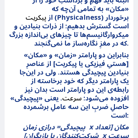
البته باید فهمِ و برداشتِ خود را از
«مکان» به تمامی آن‌چه که
(Physicalness) برخوردار
از
پیکریت
است گسترش بدهیم: از ذرات بنیادین و
میکروارگانیسم‌ها تا چیزهای بی‌اندازه بزرگ
که در مغزِ نگاره‌ساز ما نمی‌گنجند.
بنابراین دو پارامتر «زمان» و «مکان»
[هستیِ فیزیکی یا پیکریت] از عناصرِ
بنیادین پیچیدگی هستند. ولی در این‌جا
یک پارامتر دیگر که خود برخاسته از
رابطه‌ی این دو پارامتر است بدان نیز
افزوده می‌شود:
سرعت
. یعنی «پیچیدگی»
حاصلِ ضربِ این سه عاملِ برشمرده
است:
مکان [تعداد
x
پیچیدگی= درازی زمان
سرعت
x
شرکت‌کنندگان یا بازیگران]