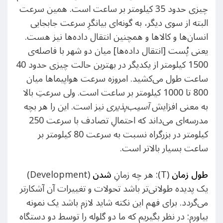
چیزی حدود 35 کیلومتر بر ساعت است. همین سرعت
البته از سوی دیگر، به گونه‌ای بیانگرِ سرعت جابجایی
انسان‌ها و کالاها و همچنین انتقال داده‌ها نیز هست.
یعنی پُست [انتقال داده‌ها] میان دو شهر با فاصله‌ی
1500 کیلومتر از یکدیگر در بهترین حالت چیزی حدود 40
ساعت طول می‌کشید. امروزه سرعت هواپیماها میان
800 تا 1000 کیلومتر بر ساعت است. ولی سرعتِ بالا
به معنی افزایش
آسیب‌پذیری
نیز است. این را هر بچه
مدرسه‌ای می‌داند که احتمالِ تصادف با سرعت 250
کیلومتر در بزرگراه نسبت به سرعت 80 کیلومتر بر
ساعت بسیار بالاتر است.
طول زمان
(T): هر چه زمانِ
شدن
(Development)
یک پدیده طولانی‌تر باشد تحولات و تغییرات آن آشکارتر
می‌گردد. برای فهم این نکته شاید لازم باشد یک نمونه
بیاورم: در نظر بگیریم که ما دو گلوله را توسط دو دستگاه