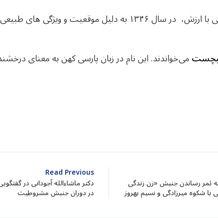
دریاچه ارومیه با دارا بودن اکوسیستمی با ارزش، در سال ۱۳۴۶ به دلیل 
چست
می‌خواندند. این نام در زبان پارسی کهن به معنای درخش
dIn
atarin
Share
Read Previous
 ثمر رساندن جنبش «زن زندگی
دکتر ماشاءالله آجودانی در گفتگویی 
یی با شکوه میرزادگی و نسیم بهروز
در دوران جنبش مشروطیت