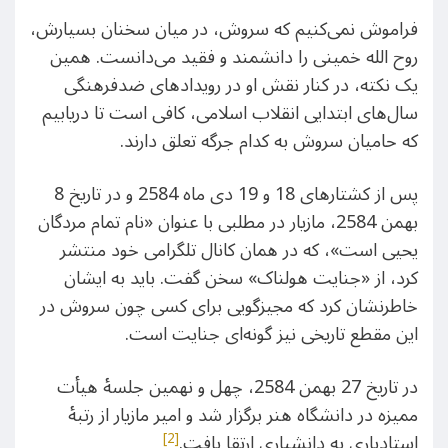
فراموش نمی‌کنیم که سروش، در میان سخنان بسیارش،
روح الله خمینی را دانشمند و فقید می‌دانست. همین
یک نکته، در کنار نقش او در رویدادهای ضدفرهنگی
سال‌های ابتدایی انقلاب اسلامی، کافی است تا دریابیم
که حامیان سروش به کدام جرگه تعلق دارند.
پس از کشتارهای 18 و 19 دی ماه 2584 و در تاریخ 8
بهمن 2584، مازیار در مطلبی با عنوان «نام تمام مردگان
یحیی است»، که در همان کانال تلگرامی خود منتشر
کرد، از «جنایت هولناک» سخن گفت. باید به ایشان
خاطرنشان کرد که مجیزگویی برای کسی چون سروش در
این مقطع تاریخی نیز گونه‌ای جنایت است.
در تاریخ 27 بهمن 2584، چهل و نهمین جلسۀ هیأت
ممیزه در دانشگاه هنر برگزار شد و امیر مازیار از رتبۀ
[2]
استادیاری به دانشیاری ارتقا یافت.