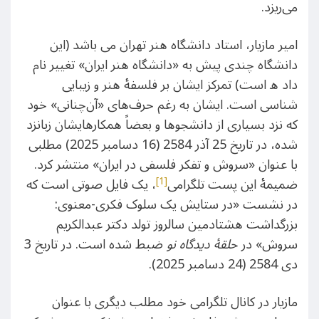
می‌ریزد.
امیر مازیار، استاد دانشگاه هنر تهران می باشد (این
دانشگاه چندی پیش به «دانشگاه هنر ایران» تغییر نام
داد ه است) تمرکز ایشان بر فلسفۀ هنر و زیبایی
شناسی است. ایشان به رغم حرف‌های «آن‌چنانی» خود
که نزد بسیاری از دانشجوها و بعضاً همکارهایشان زبانزد
شده، در تاریخ 25 آذر 2584 (16 دسامبر 2025) مطلبی
با عنوان «سروش و تفکر فلسفی در ایران» منتشر کرد.
[1]
ضمیمۀ این پست تلگرامی
، یک فایل صوتی است که
در نشست «در ستایش یک سلوک فکری-معنوی:
بزرگداشت هشتادمین سالروز تولد دکتر عبدالکریم
سروش» در
حلقۀ دیدگاه نو
ضبط شده است. در تاریخ 3
دی 2584 (24 دسامبر 2025).
مازیار در کانال تلگرامی خود مطلب دیگری با عنوان