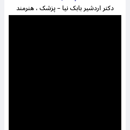
دکتر اردشیر بابک نیا – پزشک ، هنرمند