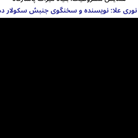
نوری علا:‌ نویسنده و سخنگوی جنبش سکولار دم