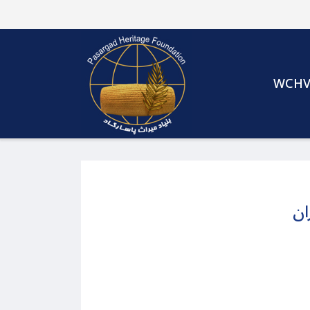
WCH
ان