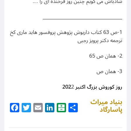
شادباش می گویم چنین روز فرخنده ای را ….
__________________________________
1-ص 63 کتاب داریوش پژوهش پروفسور هاید ماری کخ
ترجمه دکتر پرویز رجبی
2- همان ص 65
3- همان ص
روز کوروش بزرگ اکتبر 202
2
بنیاد میراث
Facebook
Twitter
Email
LinkedIn
Balatarin
Share
پاسارگاد