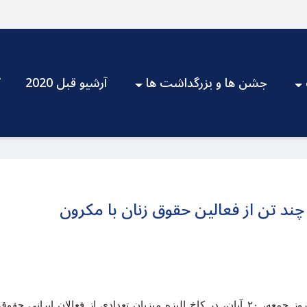
جشن ها و بزرگداشت ها
آرشیو قبل 2020
V
چند تن از فعالین حقوق زنان با مکرون
امانوئل مکرون، رئیس‌جمهوری فرانسه، روز جمعه، ۲۰ آبان، در کاخ الیزه میزبان تعدادی ا