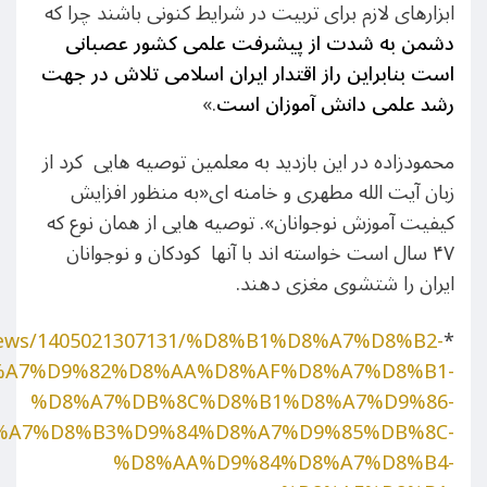
ابزارهای لازم برای تربیت در شرایط کنونی باشند چرا که
دشمن به شدت از پیشرفت علمی کشور عصبانی
است بنابراین راز اقتدار ایران اسلامی تلاش در جهت
رشد علمی دانش آموزان است
.»
محمودزاده در این بازدید به معلمین توصیه هایی کرد از
زبان آیت الله مطهری و خامنه ای«به منظور افزایش
کیفیت آموزش نوجوانان». توصیه هایی از همان نوع که
۴۷ سال است خواسته اند با آنها کودکان و نوجوانان
ایران را شتشوی مغزی دهند.
r/news/1405021307131/%D8%B1%D8%A7%D8%B2-
*
%A7%D9%82%D8%AA%D8%AF%D8%A7%D8%B1-
%D8%A7%DB%8C%D8%B1%D8%A7%D9%86-
%A7%D8%B3%D9%84%D8%A7%D9%85%DB%8C-
%D8%AA%D9%84%D8%A7%D8%B4-