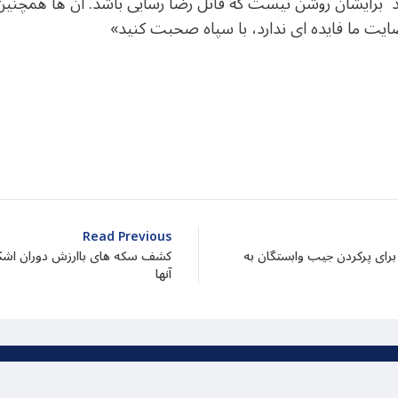
اند برایشان روشن نیست که قاتل رضا رسایی باشد. آن ها همچنی
یت ما فایده ای ندارد، با سپاه صحبت کنید»
dIn
atarin
Share
Read Previous
ت یا برای پرکردن جیب وابستگان به
کشف سکه های باارزش دوران اشکا
آنها
یت بر اساس قانون کپی رایت برای بنیاد میراث پاسارگاد محفو