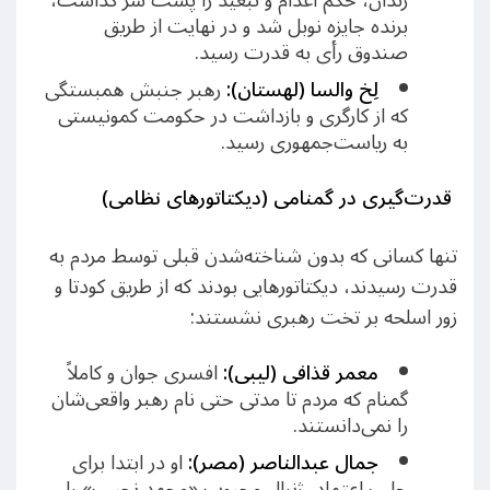
زندان، حکم اعدام و تبعید را پشت سر گذاشت،
برنده جایزه نوبل شد و در نهایت از طریق
صندوق رأی به قدرت رسید.
لِخ والسا (لهستان):
رهبر جنبش همبستگی
که از کارگری و بازداشت در حکومت کمونیستی
به ریاست‌جمهوری رسید.
قدرت‌گیری در گمنامی (دیکتاتورهای نظامی)
تنها کسانی که بدون شناخته‌شدن قبلی توسط مردم به
قدرت رسیدند، دیکتاتورهایی بودند که از طریق کودتا و
زور اسلحه بر تخت رهبری نشستند:
معمر قذافی (لیبی):
افسری جوان و کاملاً
گمنام که مردم تا مدتی حتی نام رهبر واقعی‌شان
را نمی‌دانستند.
جمال عبدالناصر (مصر):
او در ابتدا برای
جلب اعتماد، ژنرال محبوب «محمد نجیب» را