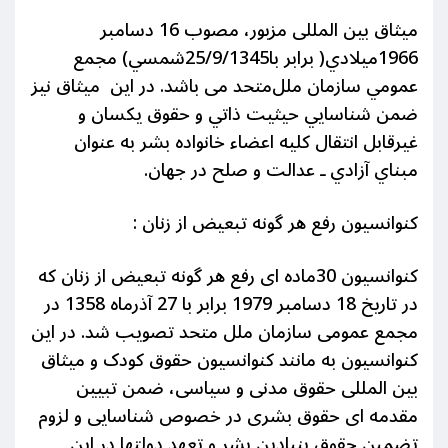
میثاق بین المللی مزبور، مصوب‌ 16 دسامبر
1966ميلادي‌( برابر با25/9/1345شمسي‌) مجمع‌
عمومي‌ سازمان‌ ملل‌متحد می باشد. در این میثاق نیز
ضمن‌ شناسايي‌ حيثيت‌ ذاتي‌ و حقوق‌ يكسان‌ و
غيرقابل‌ انتقال‌ كليه‌ اعضاء خانواده‌ بشر به عنوان
مبناي‌ آزادي‌ ـ عدالت‌ و صلح‌ در جهان.
کنوانسیون رفع هر گونه تبعیض از زنان :
کنوانسیون 30ماده ای رفع هر گونه تبعیض از زنان که
در تاریخ 18 دسامبر 1979 برابر با 27 آذرماه 1358 در
مجمع عمومی سازمان ملل متحد تصویب شد. در این
کنوانسیون به مانند کنوانسیون حقوق کودک و میثاق
بین المللی حقوق مدنی و سیاسی، ضمن تبیین
مقدمه ای حقوق بشری در خصوص شناسایی و لزوم
تضمین حقوق بنیادین بشر و تعهد دولتها در این