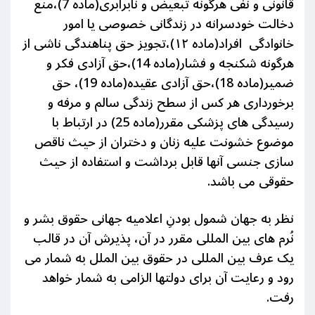
قانونی و نفی هرگونه تبعیض و نابرابری(ماده 7)،منع
دخالت خودسرانه در زندگانی خصوصی یا امور
خانوادگی افراد(ماده ۱۲)،تجویز حق پناهندگی ناشی از
هرگونه شکنجه و فشار(ماده 14)،حق آزادی فکر و
ضمیر(ماده 18)،حق آزادی عقیده(ماده 19)، حق
برخورداری هر کس از سطح زندگی سالم و مرفه و
رسیدگی های پزشکی مقرر(ماده 25) در ارتباط با
موضوع خشونت علیه زنان و دختران از حیث ناقص
سازی جنسی آنها قابل برداشت و استفاده از حیث
حقوقی می باشد.
نظر به جهان شمول بودنِ اعلامیه جهانی حقوق بشر و
نُرم های بین المللی مقرر در آن، پذیرش آن در قالب
یک عرف بین المللی در حقوق بین الملل به شمار می
رود و رعایت آن برای دولتها الزامی به شمار خواهد
رفت.