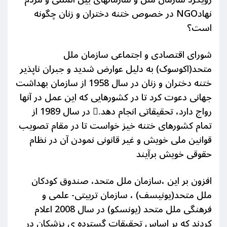
نهادNGO در خصوص ختنه دختران و زنان چگونه
است؟
شورای اقتصادی و اجتماعی سازمان ملل
متحد(اکوسوک) به دلیل عوارض شدید و جبران ناپذیر
ختنه دختران و زنان در سال 1958 از سازمان بهداشت
جهانی دعوت کرد تا در کشورهایی که این عمل در آنها
رواج دارد، تحقیقاتی انجام دهد.ً در سال 1989 از
تمام کشورهای ختنه خیز خواست تا در مقام تصویب
قوانین ملی خویش و غیر قانونی نمودن آن در نظام
حقوقی خویش برآیند
افزون بر این ،سازمان ملل متحد، صندوق کودکان
ملل متحد(یونیسف) ، سازمان تربیتی- علمی و
فرهنگی ملل متحد (یونسکو) در سال 2008 اعلام
کردند که بر اساس تحقیقات گسترده ی پزشکان در