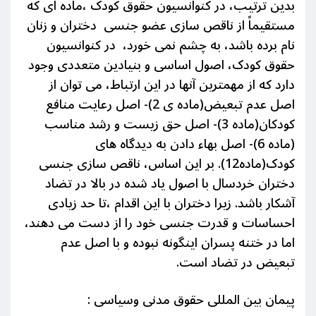
بدین ترتیب، در کنوانسیون حقوق کودک ،ماده ای که
مستقیماً از ناقص سازی عضو جنسی دختران و زنان
نام برده باشد، به چشم نمی خورد، در کنوانسیون
حقوق کودک، اصول اساسی و بنیادین متعددی وجود
دارد که از مهمترین آنها در این ارتباط، می توان از
اصل عدم تبعیض(ماده ی 2)- اصل رعایت منافع
کودکان(ماده 3)- اصل حق زیست و رشد مناسب
(ماده 6)- اصل بهاء دادن به دیدگاه های
کودک(ماده12). بر این اساس، ناقص سازی جنسی
دختران خردسال با اصول یاد شده در بالا در تضاد
آشکار باشد. زیرا دختران با این اقدام ،تا حد زیادی
احساسات و قدرت جنسی خود را از دست می دهند،
اما در ختنه پسران اینگونه نبوده و با اصل عدم
تبعیض در تضاد است.
پیمان بین المللی حقوق مدنی وسیاسی :