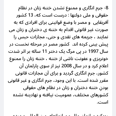
8- جرم انگاری و ممنوع نشدن ختنه زنان در نظام
حقوقی و ملی دولتها : درست است که، 13 کشور
آفریقایی و مصر با وضع قوانینی برای افرادی که به
صورت غیر قانونی اقدام به ختنه ی دختران و زنان می
نمایند ، جریمه های نقدی و حتی، مجازات حبس را
پیش بینی کرده اند. کشور مصر در مرحله نخست در
سال 1997 در پی مرگ یک دختر 11 ساله بر اثر شدت
خونریزی و عفونت ناشی از ختنه ، ختنه زنان را ممنوع
اعلام کرد و در سال 2008 نیز از سوی پارلمان آن
کشور، جرم انگاری گردید و برای آن مجازات قانونی
مقرر شده است. با این وجود، جرم انگاری و غیر قانونی
بودنِ ختنه دختران و زنان در نظام های حقوقی
کشورهای مختلف، عمومیت نیافته و نهادینه نشده
است.
رویکرد سازمان ملل و سازمانهای بین المللی و مردم