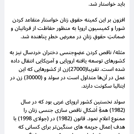
باید خواستار شد.
افزون بر این کمیته حقوق زنان خواستار متقاعد کردن
شورا و کمیسیون اروپا به منظور حفاظت از قربانیان و
ضمانتِ حقوقِ زنانِ در معرضِ خطرِ پناهنده شد.
مثله/ ناقص کردن عضِوِجنسی دختران خردسال نیز به
کشورهای توسعه یافته اروپایی و آمریکایی انتقال داده
شده است. تقریبا(27000)زن از کشورهایی که این
عمل در آن‌ها متداول است در سوئد و (30000) زن در
ایتالیا سکونت دارند.
سوئد نخستین کشور اروپای غربی بود که در سال
(1982) همۀِ اَشکالِ ناقص سازی جنسی زنان را
ممنوع اعلام نمود. قانون (1982) در (جولای 1998) با
هدف اِعمال جریمه های سنگین‌تر برای کسانی که