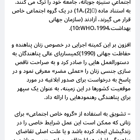
اجتماعیِ ستیزه جویانه، جامعه خود را ترک می کنند.
به استناد ماده (َ1A،(2)) در یک گروه اجتماعی خاص
قرار می گیرند، آزادند (سازمان جهانی
بهداشت،WHO،1994؛10).
افزون بر این کمیته اجرایی در خصوص زنان پناهنده و
حفاظت جهانی (1990)کمیساریای عالی پناهندگان
به
دستورالعمل هایی را صادر کرد و به صراحت ناقص
سازی جنسی زنان را «عملی مضر» معرفی نمود و در
پاسخ به درخواست برای صدور ابلاغیه در مورد
موقعیت کشورها در این زمینه، به عنوان یک سپهر
برای پناهندگی رهنمودهایی را ارائه داد.
– تشویق به استفاده از «گروه خاص اجتماعی» برای
زنانی که ممکن است این عمل شرایط خاصی را در
زندگیشان ایجاد کرده باشد و یا علت اصلی تقاضای
پناهندگی اشان همانا «ناقص سازی جنسی» باشد. در