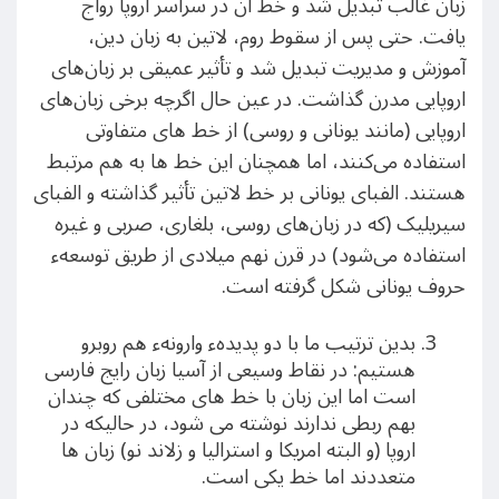
زبان غالب تبدیل شد و خط آن در سراسر اروپا رواج
یافت. حتی پس از سقوط روم، لاتین به زبان دین،
آموزش و مدیریت تبدیل شد و تأثیر عمیقی بر زبان‌های
اروپایی مدرن گذاشت. در عین حال اگرچه برخی زبان‌های
اروپایی (مانند یونانی و روسی) از خط‌ های متفاوتی
استفاده می‌کنند، اما همچنان این خط ها به هم مرتبط
هستند. الفبای یونانی بر خط لاتین تأثیر گذاشته و الفبای
سیریلیک (که در زبان‌های روسی، بلغاری، صربی و غیره
استفاده می‌شود) در قرن نهم میلادی از طریق توسعهء
حروف یونانی شکل گرفته است.
بدین ترتیب ما با دو پدیدهء وارونهء هم روبرو
هستیم: در نقاط وسیعی از آسیا زبان رایج فارسی
است اما این زبان با خط های مختلفی که چندان
بهم ربطی ندارند نوشته می شود، در حالیکه در
اروپا (و البته امریکا و استرالیا و زلاند نو) زبان ها
متعددند اما خط یکی است.