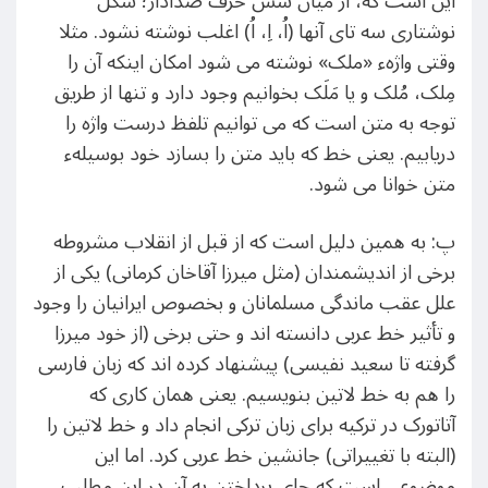
این است که، از میان شش حرف صدادار؛ شکل
نوشتاری سه تای آنها (اُ، اِ، اُ) اغلب نوشته نشود. مثلا
وقتی واژهء «ملک» نوشته می شود امکان اینکه آن را
مِلک، مُلک و یا مَلَک بخوانیم وجود دارد و تنها از طریق
توجه به متن است که می توانیم تلفظ درست واژه را
دریابیم. یعنی خط که باید متن را بسازد خود بوسیلهء
متن خوانا می شود.
پ: به همین دلیل است که از قبل از انقلاب مشروطه
برخی از اندیشمندان (مثل میرزا آقاخان کرمانی) یکی از
علل عقب ماندگی مسلمانان و بخصوص ایرانیان را وجود
و تأثیر خط عربی دانسته اند و حتی برخی (از خود میرزا
گرفته تا سعید نفیسی) پیشنهاد کرده اند که زبان فارسی
را هم به خط لاتین بنویسیم. یعنی همان کاری که
آتاتورک در ترکیه برای زبان ترکی انجام داد و خط لاتین را
(البته با تغییراتی) جانشین خط عربی کرد. اما این
موضوعی است که جای پرداختن به آن در این مطلب