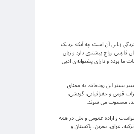
 دیگر زبان‌های ایران فرهنگی است؟ چنین ارزش و اهمیتی نخست؛ 1- در گستردگیِ زبانیِ آن است چه آنکه نزدیک
 زبان فارسی رواج بیشتری دارد و زبان
 آن است که زبانِ ادبیات ما بوده و دارای پشتوانه‌ی ادبی
یر بستر این رودخانه، به معنای
یزات قومی و جغرافیایی، گویشی،
تند، محسوب می شوند.
واست و اراده‌ عمومی و ملی در همه
رکیه، عراق، بحرین، پاکستان و