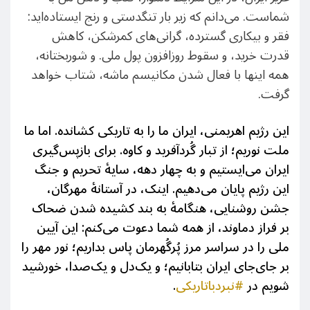
شماست. می‌دانم که زیر بار تنگدستی و رنج ایستاده‌اید:
فقر و بیکاری گسترده، گرانی‌های کمرشکن، کاهش
قدرت خرید، و سقوط روزافزون پول ملی. و شوربختانه،
همه اینها با فعال شدن مکانیسم ماشه، شتاب خواهد
گرفت.
این رژیم اهریمنی، ایران ما را به تاریکی کشانده. اما ما
ملت نوریم؛ از تبار گُردآفرید و کاوه‌. برای بازپس‌گیری
ایران می‌ایستیم و به چهار دهه، سایهٔ تحریم و جنگ
این رژیم پایان می‌دهیم. اینک، در آستانهٔ مهرگان،
جشن روشنایی، هنگامهٔ به بند کشیده شدن ضحاک
بر فراز دماوند، از همه شما دعوت می‌کنم: این آیین
ملی را در سراسر مرز پُرگُهرمان پاس بداریم؛ نور مهر را
بر جای‌جای ایران بتابانیم؛ و یک‌دل و یک‌صدا، خورشید
شویم در
#نبردباتاریکی
.