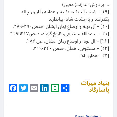
… بر دوش اندازند.( معین)
[۱۹] – تحت الحنک= یک سر عمامه را از زیر چانه
بگذرانند و به پشت شانه بیاندازند.
[۲۰] – آل بویه و اوضاع زمان ایشان، صص۲۹۰-۲۸۹.
[۲۱] – حمدالله مستوفی، تاریخ گزیده، صص۴۱۷تا۴۱۹.
[۲۲] – آل بویه و اوضاع زمان ایشان، ص ۲۸۴.
[۲۳] – مستوفی، همان، صص ۴۲۰-۴۱۹.
[۲۴] -همان بالا.
بنیاد میراث
Facebook
Twitter
Email
LinkedIn
Balatarin
Share
پاسارگاد
Read Previous