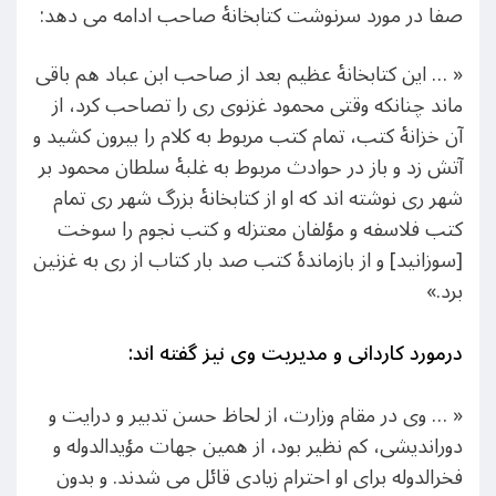
صفا در مورد سرنوشت کتابخانۀ صاحب ادامه می دهد:
« … این کتابخانۀ عظیم بعد از صاحب ابن عباد هم باقی
ماند چنانکه وقتی محمود غزنوی ری را تصاحب کرد، از
آن خزانۀ کتب، تمام کتب مربوط به کلام را بیرون کشید و
آتش زد و باز در حوادث مربوط به غلبۀ سلطان محمود بر
شهر ری نوشته اند که او از کتابخانۀ بزرگ شهر ری تمام
کتب فلاسفه و مؤلفان معتزله و کتب نجوم را سوخت
[سوزانید] و از بازماندۀ کتب صد بار کتاب از ری به غزنین
برد.»
درمورد کاردانی و مدیریت وی نیز گفته اند:
« … وی در مقام وزارت، از لحاظ حسن تدبیر و درایت و
دوراندیشی، کم نظیر بود، از همین جهات مؤیدالدوله و
فخرالدوله برای او احترام زیادی قائل می شدند. و بدون