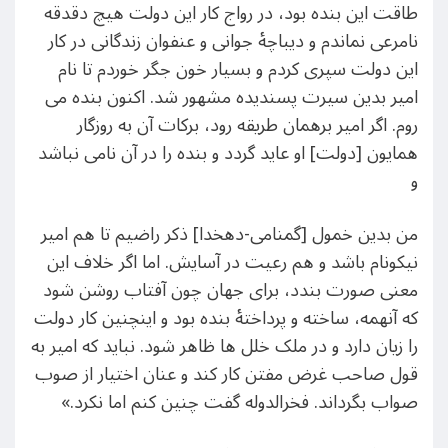
طاقت این بنده بود، در رواج کار این دولت هیچ دقدقه
نامرعی نماندم و دیباچۀ جوانی و عنفوان زندگانی در کار
این دولت سپری کردم و بسیار خون جگر خوردم تا نام
امیر بدین سیرت پسندیده مشهور شد. اکنون بنده می
روم. اگر امیر برهمان طریقه رود، برکات آن به روزگار
همایون [دولت] او عاید گردد و بنده را در آن نامی نباشد
و
من بدین خمول [گمنامی-دهخدا] ذکر راضیم تا هم امیر
نیکونام باشد و هم رعیت در آسایش. اما اگر خلاف این
معنی صورت بندد، برای جهان چون آفتاب روشن شود
که آنهمه، ساخته و پرداختۀ بنده بود و اینچنین کار دولت
را زیان دارد و در ملک خلل ها ظاهر شود. نباید که امیر به
قول صاحب غرض مفتن کار کند و عنان اختیار از صوب
صواب بگرداند. فخرالدوله گفت چنین کنم اما نکرد.»