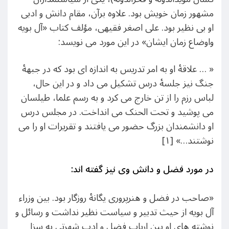
مشهور زمان خویش بود. علاوه برآن، مقام دانش و ادبی
او بی نظیر بود. علی اصغر فقیهی، مؤلف کتاب «آل بویه
واوضاع زمان ایشان» در این مورد می نویسد:
« … علاقۀ او به امر تدریس به اندازه ای بود که در جبهۀ
جنگ نیز جلسۀ درس تشکیل می داد و در این حال،
لباس رزم را از تن خارج می کرد و به رسم علما، طیلسان
می پوشید و تحت الحنک می انداخت. در مجلس درس
او دانشمندان بزرگ حضور می یافتند و تقریرات او را می
نوشتند…» [۱]
در مورد فضل و دانش وی نیز گفته اند:
«صاحب در فضل و هنرپروری یگانۀ روزگار بود. بین وزراء
آل بویه از حیث تدبیر و سیاست نظیر نداشت و رسائل و
نوشته های او بین ارباب فضل و ادب شهرتی به سزا