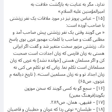
ندارد، مگر به عنایت به بازگشت خلافت به
امیرالمؤمنین علیه السلام.»
[۱۵] – عباس پرویز نیز در مورد ملاقات یک نفر زرتشتی
با صاحب آورده است:
« می گویند وقتی یک نفر زرتشتی پیش صاحب آمد و
مطلبی گفت و صاحب با کلمات مهجور عربی بوی پاسخ
داد، زرتشتی مزبور سخت متغیر شد و گفت اگر ایرانی
هستی به زبان فارسی که زبان اجدادت است صحبت
کن و اگر مسلمان هستی [خوانده نشد] به عربی که زبان
مسلمانان است تکلم نما. زبانی که تو تکلم می کنی نه
زبان اجداد تو و نه زبان مسلمین است». ( تاریخ دیالمه م
غزنوی، ص۶۵)
[۱۶] – سجع گو به کسی گویند که سخن موزون
بگوید(فرهنگ معین)
[۱۷] – فقیهی، همان، ص۲۸۹.
[۱۸] – طیلسان= نوعی ردا که عربان و خطیبان و قاضیان