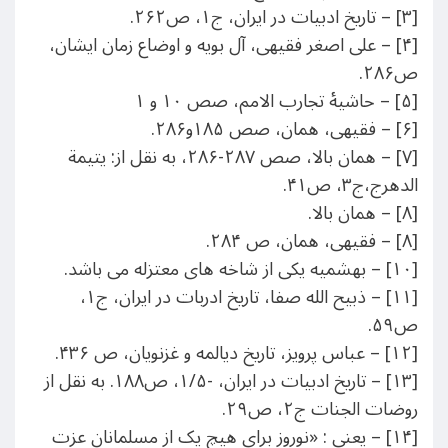
[۳] – تاریخ ادبیات در ایران، ج۱، ص۲۶۲.
[۴] – علی اصغر فقیهی، آل بویه و اوضاع زمان ایشان،
ص۲۸۶.
[۵] – حاشیۀ تجارب الامم، صص ۱۰ و ۱
[۶] – فقیهی، همان، صص ۱۸۵و۲۸۶.
[۷] – همان بالا، صص ۲۸۷-۲۸۶، به نقل از: یتیمة
الدهرج،ج۳، ص۴۱.
[۸] – همان بالا.
[۸] – فقیهی، همان، ص ۲۸۴.
[‍۱۰] – بهشمیه یکی از شاخه های معتزله می باشد.
[۱۱] – ذبیح الله صفا، تاریخ ادربات در ایران، ج۱،
ص۵۹.
[۱۲] – عباس پرویز، تاریخ دیالمه و غزنویان، ص ۴۳۶.
[۱۳] – تاریخ ادبیات در ایران، -۱/۵، ص۱۸۸. به نقل از
روضات الجنات ج۲، ص۲۹.
[۱۴] – یعنی : «نوروز برای هیچ یک از مسلمانان عزت