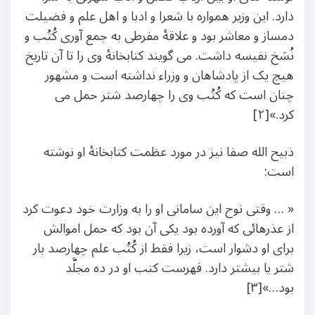
دارد. این وزیر همواره با شعرا و ادبا و اهل علم و فضیلت
دمساز و معاشر بود و علاقۀ مفرطی به جمع آوری کُتُب و
نُسَخ نفیسه داشت. می گویند کتابخانۀ وی را تا آن تاریخ
هیچ یک از پادشاهان و وزراء نداشته است و مشهور
چنان است که کُتُب وی را چهارصد شتر حمل می
کرد.»[۲]
ذبیح الله صفا نیز در مورد عظمت کتابخانۀ او نوشته
است:
« … وقتی نوح این سامانی او را به وزارت خود دعوت کرد
از عذرهائی که آورده بود یکی آن بود که حمل اموالش
برای او دشوار است، زیرا فقط از کُتُب علم چهارصد بار
شتر یا بیشتر دارد. فهرست کتب او در ده مجلَّد
بود…»[۳]