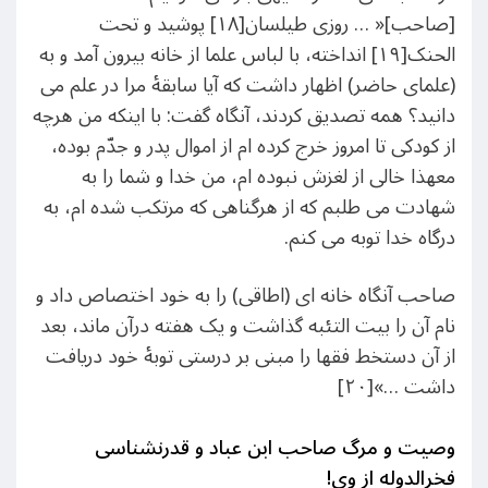
[صاحب]« … روزی طیلسان[۱۸] پوشید و تحت
الحنک[۱۹] انداخته، با لباس علما از خانه بیرون آمد و به
(علمای حاضر) اظهار داشت که آیا سابقۀ مرا در علم می
دانید؟ همه تصدیق کردند، آنگاه گفت: با اینکه من هرچه
از کودکی تا امروز خرج کرده ام از اموال پدر و جدّم بوده،
معهذا خالی از لغزش نبوده ام، من خدا و شما را به
شهادت می طلبم که از هرگناهی که مرتکب شده ام، به
درگاه خدا توبه می کنم.
صاحب آنگاه خانه ای (اطاقی) را به خود اختصاص داد و
نام آن را بیت التئبه گذاشت و یک هفته درآن ماند، بعد
از آن دستخط فقها را مبنی بر درستی توبۀ خود دریافت
داشت …»[۲۰]
وصیت و مرگ صاحب ابن عباد و قدرنشناسی
فخرالدوله از وی!