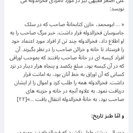
علی اصغر فقیهی نیز در مورد نامردی فخرالدوله می
نویسد:
« … ابومحمد، خازن کتابخانۀ صاحب که در سلک
جاسوسان فخرالدوله قرار داشت، خبر مرگ صاحب را به
او اطلاع داد، فخرالدوله چند تن از افراد مورد اعتماد خود
را فرستاد تا خانه و خزائن صاحب را در نظر بگیرند. آن
افراد کیسه ای در خانۀ صاحب یافتند که بموجب اوراقی
که در آن کیسه بود، مبلغ یکصد و پنجاه هزار دینار در نزد
کسانی که آن اوراق به خط آنان بود، به امانت قرار
داشت. فخرالدوله همه را طلب کرد و اموال را از ایشان
دریافت نمود. به علاوه آنچه در خانه و خزینه های
صاحب بود، به خانۀ فخرالدوله انتقال یافت …»[۲۲]
و امّا طنز تاریخ:
دوسالی بیشتر طول نکشید که فخرالدوله نیز چهره در