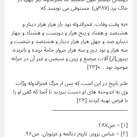
خاک برد (۳۸۷ق). مستوفی می نویسد که:
«به وقت وفات، فخرالدوله نود بار هزار هزار دینار و
هشتصد و هفتاد و پنج هزار و دویست و هشتاد و چهار
دینارو صد و چهل هزار هزار دینار و هشتصد و شصت و
سه هزار و نود درم و سه هزار خروار جامۀ بریده و نابریده،
بیرون[از] آلات مرصع و زرین و سیمین و غیر آن در خزانه
موجود بود …»[۲۳]
طنز تاریخ در این است که پس از مرگ فخرالدوله ورّاث
وی به اندوخته های او دست نبردند تا آنجا که کفن او را
با قرض تهیه کردند.[۲۴]
ـــــــــــــــــــــــــــــــــــــــــــــــــ
[۱] – ص۲۸۷.
[۲] – عباس پرویز، تاریخ دیالمه و غزنویان، ص۹۶.