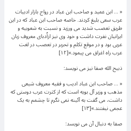
« … ابن عمید و صاحب ابن عباد در رواج بازار ادبیات
عرب سعی بلیغ کردند. خاصه صاحب ابن عباد که در این
طریق تعصب شدید می ورزید و نسبت به شعوبیه و
ایرانیان نفرت داشت و خود وی نیز ازاُدبای معروف زبان
عربی بود و در موقع تکلم و تحربر در تعصب در لغت
عرب راه اغراق می پیمود.»[۱۲]
ذبیح الله صفا نیز می نویسد:
« … صاحب ابن عباد ادیب و فقیه معروف شیعی
مذهب و وزیر آل بویه است که از کثرت عرب دوستی که
داشت، می گفت به آئینه نمی نگرم تا چشمم به یک
عجمی نیفتند.»[۱۳]
صفا به دنبال آن می نویسد: