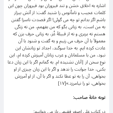
اشاره به اخلاق خشن و تند فیروزان بود فیروزان چون این
کلمات عجیب و نامأنوس را شنید گفت: از آتش بیزار
باشم اگر بدانم تو چه می گوئی! اگر قصدت ناسزا گفتن
به من است، به زبانی بگو که من بفهمم، من نه زنگی
هستم نه بربری و نه از قبیلۀ غُز، به زبانی حرف بزن که
معمولآ با آن حرف می زنیم و به گفت و شنود با آن
عادت کرده ایم. به خدا سوگند، اجداد تو زبانشان این
نبود، من با مسلمانان و عرب زبانان آمیزش کرده ام، این
نوع سخن از |آنان نشنیده ام. به گمانم اگر با این زبان دعا
بکنی، خدا جوابت را ندهد و اگر با این زبان چیزی از او
بخواهی، آن را به تو عطا نکند و اگر با آن، از او آمرزش
بخواهی، تو را نیامرزد.»[۱۷]
توبه خانۀ صاحب:
در کتاب علی اصغر فقیهی باز می خوانیم: