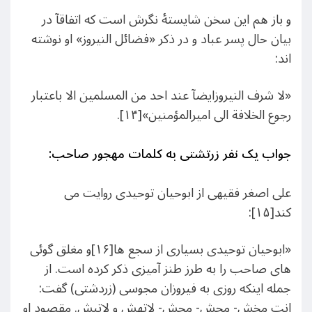
و باز هم این سخن شایستۀ نگرش است که اتفاقآ در
بیان حال پسر عباد و در ذکر «فضائل النیروز» او نوشته
اند:
«لا شرف النیروزایضآ عند احد من المسلمین الا باعتبار
رجوع الخلافة الی امیرالمؤمنین»[۱۴].
جواب یک نفر زرتشتی به کلمات مهجور صاحب:
علی اصغر فقیهی از ابوحیان توحیدی روایت می
کند[۱۵]:
«ابوحیان توحیدی بسیاری از سجع ها[۱۶]و مغلق گوئی
های صاحب را به طرز طنز آمیزی ذکر کرده است. از
جمله اینکه روزی به فیروزان مجوسی (زردشتی) گفت:
انت مخش- مجش- محش- لاتهش و لاتبش. مقصود او